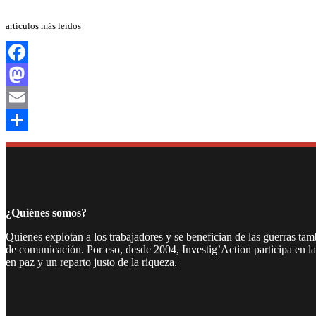
artículos más leídos
Facebook
Mastodon
Email
Compartir
¿Quiénes somos?
Quienes explotan a los trabajadores y se benefician de las guerras ta
de comunicación. Por eso, desde 2004, Investig’Action participa en l
en paz y un reparto justo de la riqueza.
Facebook
Twitter
Instagram
YouTube
TikTok
Telegram
Enlace