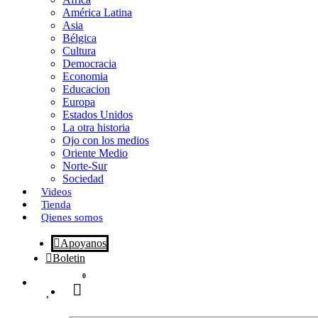
o
o
i
m
América Latina
o
d
l
p
Asia
Bélgica
k
o
a
Cultura
Democracia
n
r
Economia
Educacion
t
Europa
Estados Unidos
i
La otra historia
r
Ojo con los medios
Oriente Medio
Norte-Sur
Sociedad
Videos
Tienda
Qienes somos
Apoyanos
Boletin
0