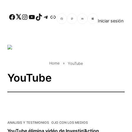
Skip to main content
Facebook
Twitter
Instagram
YouTube
TikTok
Telegram
Enlace
Iniciar sesión
Facebook
Mastodon
Email
Compartir
Home
»
YouTube
YouTube
ANALISIS Y TESTIMONIOS
OJO CON LOS MEDIOS
YouTube élimina vidéo de Investig’Action