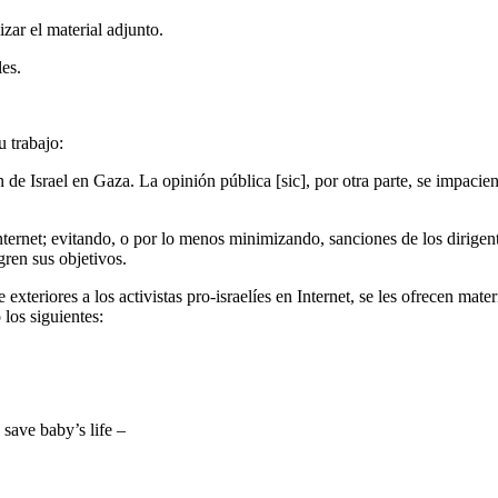
zar el material adjunto.
les.
u trabajo:
de Israel en Gaza. La opinión pública [sic], por otra parte, se impacien
nternet; evitando, o por lo menos minimizando, sanciones de los dirigen
ren sus objetivos.
xteriores a los activistas pro-israelíes en Internet, se les ofrecen mater
 los siguientes:
save baby’s life –