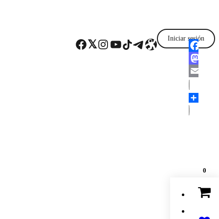
Iniciar sesión
Facebook
Twitter
Instagram
YouTube
TikTok
Telegram
Enlace
Faceboo
Mastodo
Email
Comparti
0