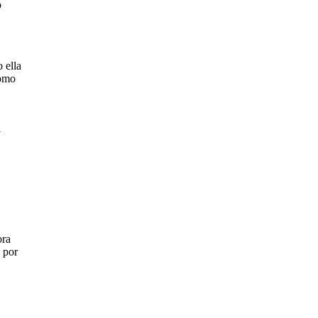
o
 ella
como
l
ora
 por