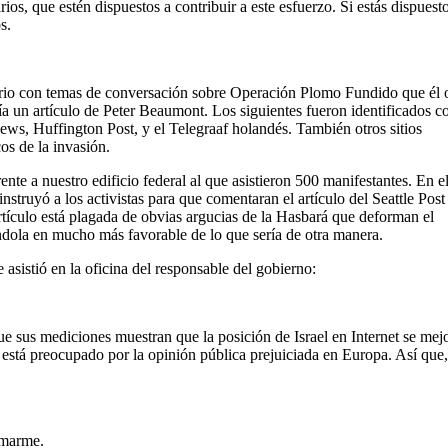
ios, que estén dispuestos a contribuir a este esfuerzo. Si estás dispuest
s.
terio con temas de conversación sobre Operación Plomo Fundido que él o
bía un artículo de Peter Beaumont. Los siguientes fueron identificados 
ws, Huffington Post, y el Telegraaf holandés. También otros sitios
os de la invasión.
rente a nuestro edificio federal al que asistieron 500 manifestantes. En e
nstruyó a los activistas para que comentaran el artículo del Seattle Post
artículo está plagada de obvias argucias de la Hasbará que deforman el
ndola en mucho más favorable de lo que sería de otra manera.
 asistió en la oficina del responsable del gobierno:
ue sus mediciones muestran que la posición de Israel en Internet se mej
o está preocupado por la opinión pública prejuiciada en Europa. Así que,
ormarme.