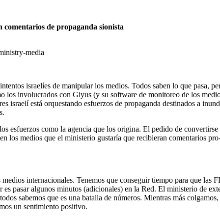
on comentarios de propaganda sionista
ministry-media
intentos israelíes de manipular los medios. Todos saben lo que pasa, pe
mo los involucrados con Giyus (y su software de monitoreo de los medio
es israelí está orquestando esfuerzos de propaganda destinados a inund
s.
los esfuerzos como la agencia que los origina. El pedido de convertirse
 en los medios que el ministerio gustaría que recibieran comentarios pro
los medios internacionales. Tenemos que conseguir tiempo para que las 
r es pasar algunos minutos (adicionales) en la Red. El ministerio de ext
ro todos sabemos que es una batalla de números. Mientras más colgamos,
os un sentimiento positivo.