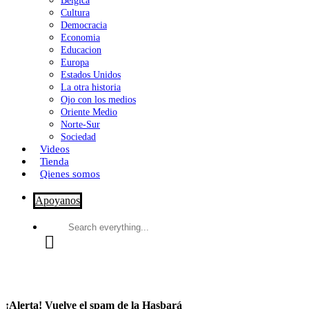
Bélgica
Cultura
Democracia
Economia
Educacion
Europa
Estados Unidos
La otra historia
Ojo con los medios
Oriente Medio
Norte-Sur
Sociedad
Videos
Tienda
Qienes somos
Apoyanos
Search
everything...
¡Alerta! Vuelve el spam de la Hasbará