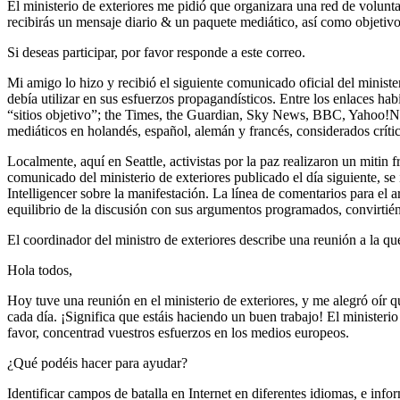
El ministerio de exteriores me pidió que organizara una red de voluntar
recibirás un mensaje diario & un paquete mediático, así como objetivo
Si deseas participar, por favor responde a este correo.
Mi amigo lo hizo y recibió el siguiente comunicado oficial del minis
debía utilizar en sus esfuerzos propagandísticos. Entre los enlaces ha
“sitios objetivo”; the Times, the Guardian, Sky News, BBC, Yahoo!Ne
mediáticos en holandés, español, alemán y francés, considerados crític
Localmente, aquí en Seattle, activistas por la paz realizaron un mitin f
comunicado del ministerio de exteriores publicado el día siguiente, se i
Intelligencer sobre la manifestación. La línea de comentarios para el 
equilibrio de la discusión con sus argumentos programados, convirtié
El coordinador del ministro de exteriores describe una reunión a la que
Hola todos,
Hoy tuve una reunión en el ministerio de exteriores, y me alegró oír q
cada día. ¡Significa que estáis haciendo un buen trabajo! El ministeri
favor, concentrad vuestros esfuerzos en los medios europeos.
¿Qué podéis hacer para ayudar?
Identificar campos de batalla en Internet en diferentes idiomas, e inf