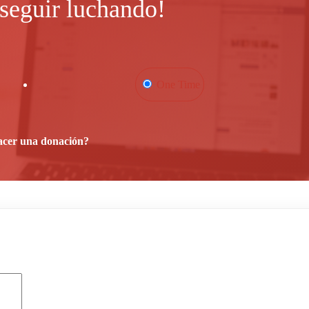
seguir luchando!
One Time
acer una donación?