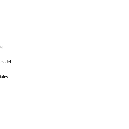
ta,
tes del
iales