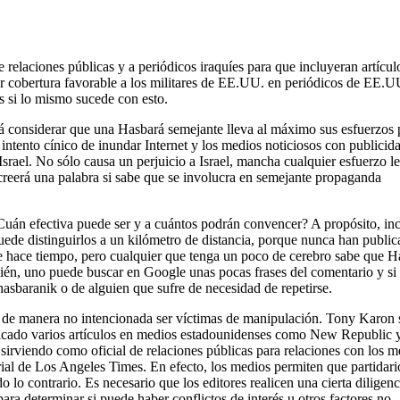
elaciones públicas y a periódicos iraquíes para que incluyeran artícul
r cobertura favorable a los militares de EE.UU. en periódicos de EE.U
 si lo mismo sucede con esto.
odrá considerar que una Hasbará semejante lleva al máximo sus esfuerzos 
ntento cínico de inundar Internet y los medios noticiosos con publicid
Israel. No sólo causa un perjuicio a Israel, mancha cualquier esfuerzo l
 creerá una palabra si sabe que se involucra en semejante propaganda
¿Cuán efectiva puede ser y a cuántos podrán convencer? A propósito, in
uede distinguirlos a un kilómetro de distancia, porque nunca han publi
e hace tiempo, pero cualquier que tenga un poco de cerebro sabe que 
ambién, uno puede buscar en Google unas pocas frases del comentario y si
 hasbaranik o de alguien que sufre de necesidad de repetirse.
 de manera no intencionada ser víctimas de manipulación. Tony Karon 
ublicado varios artículos en medios estadounidenses como New Republic 
sirviendo como oficial de relaciones públicas para relaciones con los m
rial de Los Angeles Times. En efecto, los medios permiten que partidari
o contrario. Es necesario que los editores realicen una cierta diligenc
ara determinar si puede haber conflictos de interés u otros factores no