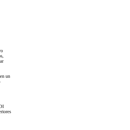
ro
s,
ar
 en un
-
FDI
eriores