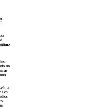
os
U.
por
ad
egítimo
cluso
cado un
Hamas
 uno
señala
y Los
edios
os
ia