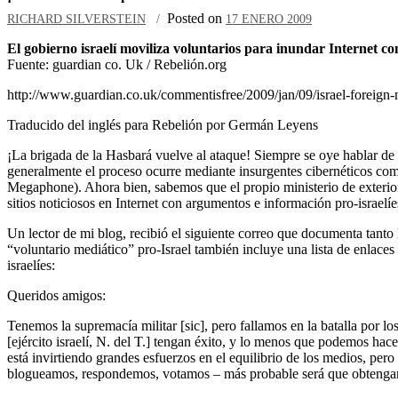
Posted on
RICHARD SILVERSTEIN
17 ENERO 2009
El gobierno israelí moviliza voluntarios para inundar Internet c
Fuente: guardian co. Uk / Rebelión.org
http://www.guardian.co.uk/commentisfree/2009/jan/09/israel-foreign-
Traducido del inglés para Rebelión por Germán Leyens
¡La brigada de la Hasbará vuelve al ataque! Siempre se oye hablar de 
generalmente el proceso ocurre mediante insurgentes cibernéticos co
Megaphone). Ahora bien, sabemos que el propio ministerio de exterior
sitios noticiosos en Internet con argumentos e información pro-israelíe
Un lector de mi blog, recibió el siguiente correo que documenta tanto 
“voluntario mediático” pro-Israel también incluye una lista de enlaces
israelíes:
Queridos amigos:
Tenemos la supremacía militar [sic], pero fallamos en la batalla por 
[ejército israelí, N. del T.] tengan éxito, y lo menos que podemos hace
está invirtiendo grandes esfuerzos en el equilibrio de los medios, pe
blogueamos, respondemos, votamos – más probable será que obtengam