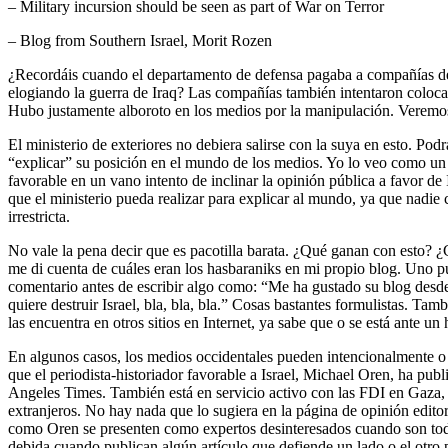
– Military incursion should be seen as part of War on Terror
– Blog from Southern Israel, Morit Rozen
¿Recordáis cuando el departamento de defensa pagaba a compañías de r
elogiando la guerra de Iraq? Las compañías también intentaron coloca
Hubo justamente alboroto en los medios por la manipulación. Veremos
El ministerio de exteriores no debiera salirse con la suya en esto. P
“explicar” su posición en el mundo de los medios. Yo lo veo como un i
favorable en un vano intento de inclinar la opinión pública a favor de 
que el ministerio pueda realizar para explicar al mundo, ya que nadie
irrestricta.
No vale la pena decir que es pacotilla barata. ¿Qué ganan con esto? 
me di cuenta de cuáles eran los hasbaraniks en mi propio blog. Uno p
comentario antes de escribir algo como: “Me ha gustado su blog desd
quiere destruir Israel, bla, bla, bla.” Cosas bastantes formulistas. T
las encuentra en otros sitios en Internet, ya sabe que o se está ante un
En algunos casos, los medios occidentales pueden intencionalmente o
que el periodista-historiador favorable a Israel, Michael Oren, ha p
Angeles Times. También está en servicio activo con las FDI en Gaza, 
extranjeros. No hay nada que lo sugiera en la página de opinión edito
como Oren se presenten como expertos desinteresados cuando son todo l
debida cuando publican algún artículo que defiende un lado o el otro p