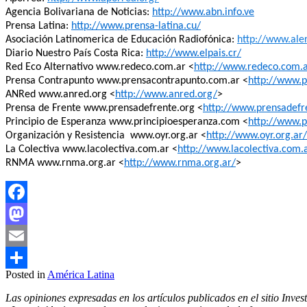
Agencia Bolivariana de Noticias:
http://www.abn.info.ve
Prensa Latina:
http://www.prensa-latina.cu/
Asociación Latinomerica de Educación Radiofónica:
http://www.aler
Diario Nuestro País Costa Rica:
http://www.elpais.cr/
Red Eco Alternativo www.redeco.com.ar <
http://www.redeco.com.a
Prensa Contrapunto www.prensacontrapunto.com.ar <
http://www.p
ANRed www.anred.org <
http://www.anred.org/
>
Prensa de Frente www.prensadefrente.org <
http://www.prensadefr
Principio de Esperanza www.principioesperanza.com <
http://www.p
Organización y Resistencia www.oyr.org.ar <
http://www.oyr.org.ar/
La Colectiva www.lacolectiva.com.ar <
http://www.lacolectiva.com.
RNMA www.rnma.org.ar <
http://www.rnma.org.ar/
>
Facebook
Mastodon
Email
Posted in
América Latina
Compartir
Las opiniones expresadas en los artículos publicados en el sitio Inves