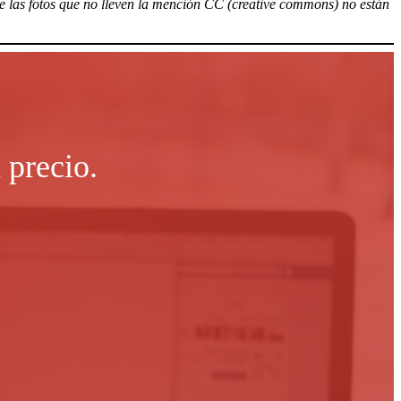
ue las fotos que no lleven la mención CC (creative commons) no están
 precio.