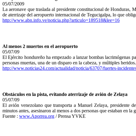
05/07/2009
La aeronave que traslada al presidente constitucional de Honduras, M
de aterrizaje del aeropuerto internacional de Tegucigalpa, lo que oblig
http://www.abn.info.ve/noticia.php?articulo=189518&lee=16
Al menos 2 muertos en el aeropuerto
05/07/09
El Ejército hondureño ha empezado a lanzar bombas lacrimógenas para
personas muertas, una de un disparo en la cabeza, y múltiples heridos.
http://www.noticias24.com/actualidad/noticia/63707/fuertes-incidente
Obstáculos en la pista, evitando aterrizaje de avión de Zelaya
05/07/09
El avión venezolano que transporta a Manuel Zelaya, presidente de
minutos antes, asesinaron al menos a dos personas que estaban en la gi
Fuente :
www.Aporrea.org
/ Prensa YVKE