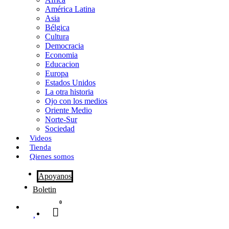
o
o
i
m
América Latina
o
d
l
p
Asia
Bélgica
k
o
a
Cultura
Democracia
n
r
Economia
Educacion
t
Europa
Estados Unidos
i
La otra historia
r
Ojo con los medios
Oriente Medio
Norte-Sur
Sociedad
Videos
Tienda
Qienes somos
Apoyanos
Boletin
0