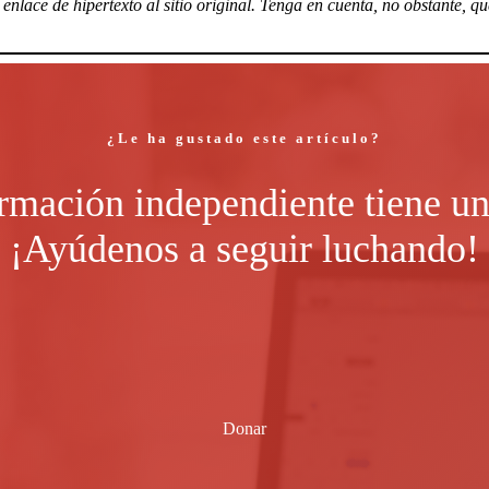
nlace de hipertexto al sitio original. Tenga en cuenta, no obstante, q
¿Le ha gustado este artículo?
rmación independiente tiene un
¡Ayúdenos a seguir luchando!
Donar