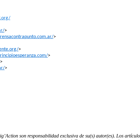
.org/
r/
>
rensacontrapunto.com.ar/
>
ente.org/
>
rincipioesperanza.com/
>
>
ar/
>
tig’Action son responsabilidad exclusiva de su(s) autor(es). Los artícu