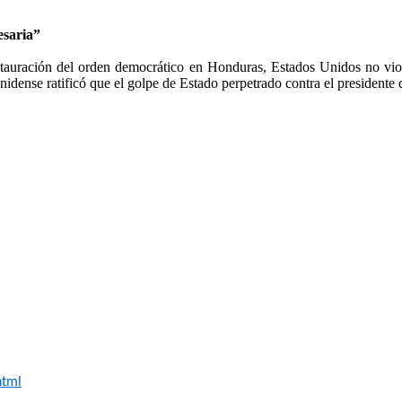
esaria”
restauración del orden democrático en Honduras, Estados Unidos no vio
ense ratificó que el golpe de Estado perpetrado contra el presidente d
html