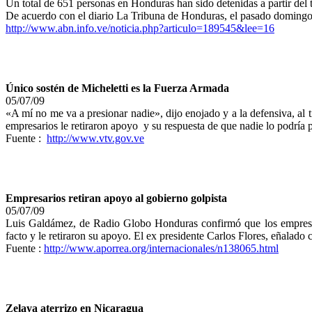
Un total de 651 personas en Honduras han sido detenidas a partir del
De acuerdo con el diario La Tribuna de Honduras, el pasado domingo
http://www.abn.info.ve/noticia.php?articulo=189545&lee=16
Único sostén de Micheletti es la Fuerza Armada
05/07/09
«A mí no me va a presionar nadie», dijo enojado y a la defensiva, al
empresarios le retiraron apoyo y su respuesta de que nadie lo podría 
Fuente :
http://www.vtv.gov.ve
Empresarios retiran apoyo al gobierno golpista
05/07/09
Luis Galdámez, de Radio Globo Honduras confirmó que los empresar
facto y le retiraron su apoyo. El ex presidente Carlos Flores, eñalad
Fuente :
http://www.aporrea.org/internacionales/n138065.html
Zelaya aterrizo en Nicaragua