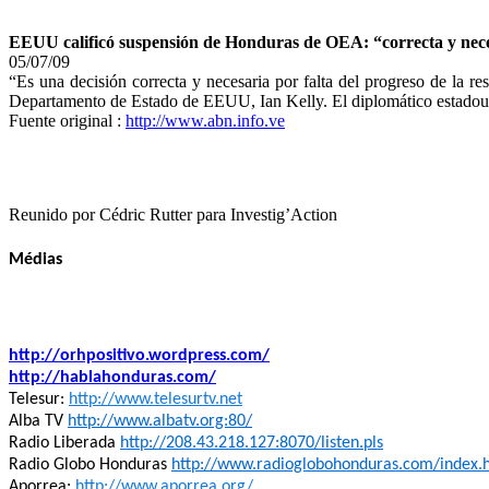
EEUU calificó suspensión de Honduras de OEA: “correcta y nec
05/07/09
“Es una decisión correcta y necesaria por falta del progreso de la 
Departamento de Estado de EEUU, Ian Kelly. El diplomático estadounid
Fuente original :
http://www.abn.info.ve
Reunido por Cédric Rutter para Investig’Action
Médias
http://orhpositivo.wordpress.com/
http://hablahonduras.com/
Telesur:
http://www.telesurtv.net
Alba TV
http://www.albatv.org:80/
Radio Liberada
http://208.43.218.127:8070/listen.pls
Radio Globo Honduras
http://www.radioglobohonduras.com/index.
Aporrea:
http://www.aporrea.org/