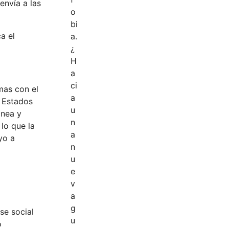
envía a las
a el
mas con el
s Estados
inea y
lo que la
yo a
se social
ó