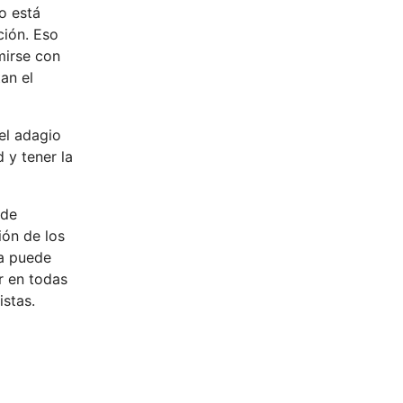
o está
ción. Eso
mirse con
an el
el adagio
 y tener la
 de
ión de los
ia puede
r en todas
istas.