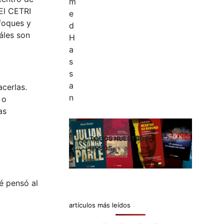
 El CETRI
nfoques y
áles son
acerlas.
 o
as
TODOS NUESTROS
LIBROS
é pensó al
artículos más leídos