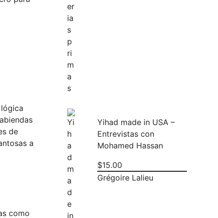
 lógica
sabiendas
Yihad made in USA –
es de
Entrevistas con
antosas a
Mohamed Hassan
$
15.00
Grégoire Lalieu
eas como