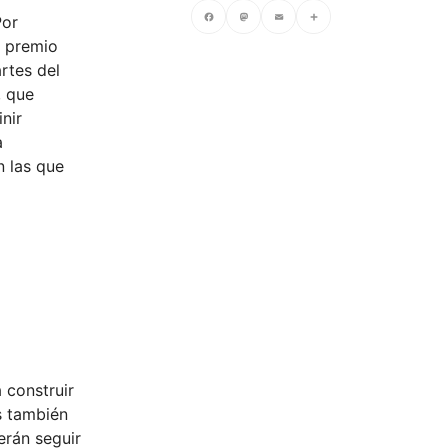
Por
e premio
Facebook
Mastodon
Email
Compartir
rtes del
, que
nir
a
n las que
 construir
s también
erán seguir