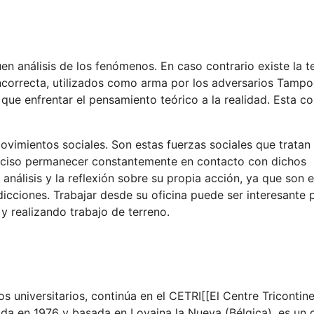
en análisis de los fenómenos. En caso contrario existe la t
incorrecta, utilizados como arma por los adversarios Tamp
que enfrentar el pensamiento teórico a la realidad. Esta c
ovimientos sociales. Son estas fuerzas sociales que tratan 
preciso permanecer constantemente en contacto con dichos
nálisis y la reflexión sobre su propia acción, ya que son e
dicciones. Trabajar desde su oficina puede ser interesante 
 y realizando trabajo de terreno.
s universitarios, continúa en el CETRI[[El Centre Tricontine
da en 1976 y basada en Lovaina la Nueva (Bélgica), es un 