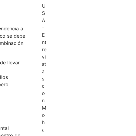
endencia a
oco se debe
ombinación
de llevar
llos
pero
ntal
centro de