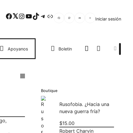
Facebook
Twitter
Instagram
YouTube
TikTok
Telegram
Enlace
Iniciar sesión
Facebook
Mastodon
Email
Compartir
Search
Apoyanos
Boletin
Boutique
Rusofobia. ¿Hacia una
nueva guerra fría?
go,
$
15.00
Robert Charvin