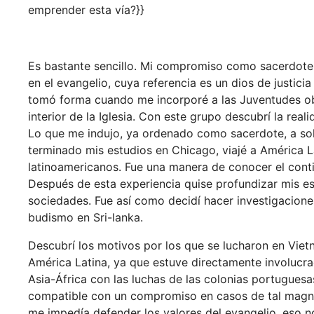
emprender esta vía?}}
Es bastante sencillo. Mi compromiso como sacerdote e
en el evangelio, cuya referencia es un dios de justic
tomó forma cuando me incorporé a las Juventudes obr
interior de la Iglesia. Con este grupo descubrí la real
Lo que me indujo, ya ordenado como sacerdote, a soli
terminado mis estudios en Chicago, viajé a América La
latinoamericanos. Fue una manera de conocer el cont
Después de esta experiencia quise profundizar mis e
sociedades. Fue así como decidí hacer investigacione
budismo en Sri-lanka.
Descubrí los motivos por los que se lucharon en Viet
América Latina, ya que estuve directamente involucra
Asia-África con las luchas de las colonias portuguesa
compatible con un compromiso en casos de tal magnitud
me impedía defender los valores del evangelio, eso no