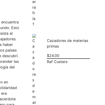
e encuentra
mundo. Esto
ista al
bajadores.
Cazadores de materias
de haber
primas
tos países
$
24.00
e descubrí.
prender las
Raf Custers
logía del
ón en
olidaridad
 era
sacerdote
Pero para