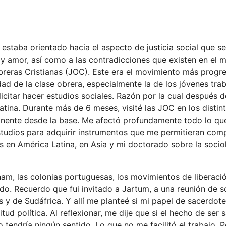
staba orientado hacia el aspecto de justicia social que s
ia y amor, así como a las contradicciones que existen en el 
eras Cristianas (JOC). Este era el movimiento más progres
idad de la clase obrera, especialmente la de los jóvenes tra
citar hacer estudios sociales. Razón por la cual después 
tina. Durante más de 6 meses, visité las JOC en los distin
inente desde la base. Me afectó profundamente todo lo qu
studios para adquirir instrumentos que me permitieran com
s en América Latina, en Asia y mi doctorado sobre la socio
nam, las colonias portuguesas, los movimientos de liberaci
do. Recuerdo que fui invitado a Jartum, a una reunión de s
s y de Sudáfrica. Y allí me planteé si mi papel de sacerdote
 política. Al reflexionar, me dije que si el hecho de ser 
 tendría ningún sentido. Lo que no me facilitó el trabajo. 