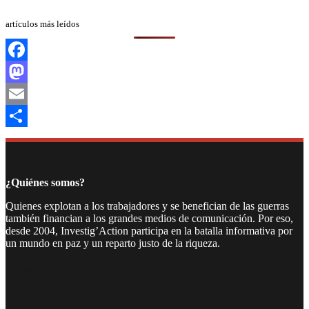
artículos más leídos
Facebook
Mastodon
Email
Compartir
¿Quiénes somos?
Quienes explotan a los trabajadores y se benefician de las guerras
también financian a los grandes medios de comunicación. Por eso,
desde 2004, Investig’Action participa en la batalla informativa por
un mundo en paz y un reparto justo de la riqueza.
Facebook
Twitter
Instagram
YouTube
TikTok
Telegram
Enlace