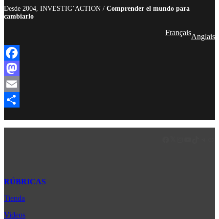
Desde 2004, INVESTIG’ACTION /
Comprender el mundo para
cambiarlo
Français
Anglais
Facebook
Mastodon
Email
Compartir
Facebook
LinkedIn
Instagram
YouTube
TikTok
Teleg
Enl
RÚBRICAS
Tienda
Africa
América Latina
Videos