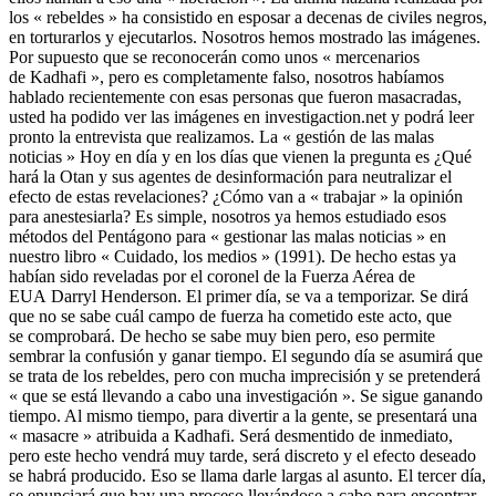
los « rebeldes » ha consistido en esposar a decenas de civiles negros,
en torturarlos y ejecutarlos. Nosotros hemos mostrado las imágenes.
Por supuesto que se reconocerán como unos « mercenarios
de Kadhafi », pero es completamente falso, nosotros habíamos
hablado recientemente con esas personas que fueron masacradas,
usted ha podido ver las imágenes en investigaction.net y podrá leer
pronto la entrevista que realizamos. La « gestión de las malas
noticias » Hoy en día y en los días que vienen la pregunta es ¿Qué
hará la Otan y sus agentes de desinformación para neutralizar el
efecto de estas revelaciones? ¿Cómo van a « trabajar » la opinión
para anestesiarla? Es simple, nosotros ya hemos estudiado esos
métodos del Pentágono para « gestionar las malas noticias » en
nuestro libro « Cuidado, los medios » (1991). De hecho estas ya
habían sido reveladas por el coronel de la Fuerza Aérea de
EUA Darryl Henderson. El primer día, se va a temporizar. Se dirá
que no se sabe cuál campo de fuerza ha cometido este acto, que
se comprobará. De hecho se sabe muy bien pero, eso permite
sembrar la confusión y ganar tiempo. El segundo día se asumirá que
se trata de los rebeldes, pero con mucha imprecisión y se pretenderá
« que se está llevando a cabo una investigación ». Se sigue ganando
tiempo. Al mismo tiempo, para divertir a la gente, se presentará una
« masacre » atribuida a Kadhafi. Será desmentido de inmediato,
pero este hecho vendrá muy tarde, será discreto y el efecto deseado
se habrá producido. Eso se llama darle largas al asunto. El tercer día,
se enunciará que hay una proceso llevándose a cabo para encontrar