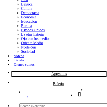
Bélgica
k
o
a
Cultura
Democracia
n
r
Economia
Educacion
t
Europa
Estados Unidos
i
La otra historia
r
Ojo con los medios
Oriente Medio
Norte-Sur
Sociedad
Videos
Tienda
Qienes somos
Apoyanos
Boletin
0
Search