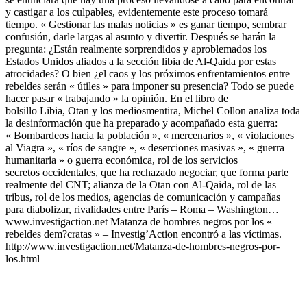
y castigar a los culpables, evidentemente este proceso tomará
tiempo.
« Gestionar las malas noticias » es ganar tiempo, sembrar
confusión, darle largas al asunto y divertir. Después se harán la
pregunta: ¿Están realmente sorprendidos y aproblemados los
Estados Unidos aliados a la sección libia de Al-Qaida por estas
atrocidades? O bien ¿el caos y los próximos enfrentamientos entre
rebeldes serán « útiles » para imponer su presencia? Todo se puede
hacer pasar « trabajando » la opinión. En el libro de
bolsillo Libia, Otan y los mediosmentira, Michel Collon analiza toda
la desinformación que ha preparado y acompañado esta guerra:
« Bombardeos hacia la población », « mercenarios », « violaciones
al Viagra », « ríos de sangre », « deserciones masivas », « guerra
humanitaria » o guerra económica, rol de los servicios
secretos occidentales, que ha rechazado negociar, que forma parte
realmente del CNT; alianza de la Otan con Al-Qaida, rol de las
tribus, rol de los medios, agencias de comunicación y campañas
para diabolizar, rivalidades entre París – Roma – Washington…
www.investigaction.net Matanza de hombres negros por los «
rebeldes dem?cratas » – Investig’Action encontró a las víctimas.
http://www.investigaction.net/Matanza-de-hombres-negros-por-
los.html