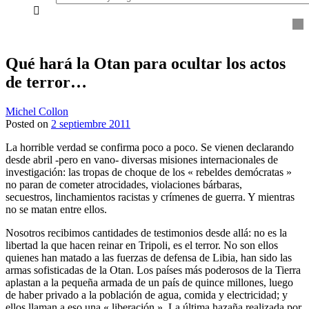
everything...
Qué hará la Otan para ocultar los actos
de terror…
Michel Collon
Posted on
2 septiembre 2011
La horrible verdad se confirma poco a poco. Se vienen declarando
desde abril -pero en vano- diversas misiones internacionales de
investigación: las tropas de choque de los « rebeldes demócratas »
no paran de cometer atrocidades, violaciones bárbaras,
secuestros, linchamientos racistas y crímenes de guerra. Y mientras
no se matan entre ellos.
Nosotros recibimos cantidades de testimonios desde allá: no es la
libertad la que hacen reinar en Tripoli, es el terror. No son ellos
quienes han matado a las fuerzas de defensa de Libia, han sido las
armas sofisticadas de la Otan. Los países más poderosos de la Tierra
aplastan a la pequeña armada de un país de quince millones, luego
de haber privado a la población de agua, comida y electricidad; y
ellos llaman a eso una « liberación ». La última hazaña realizada por