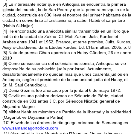
[3] Es interesante notar que en Antioquia se encuentra la primera
iglesia del mundo, la de San Pedro y que la primera mezquita de la
ciudad, construida en 636 lleva el nombre del primer habitante de la
ciudad en convertirse al cristianismo, a saber Habib el carpintero
(Habib Al-Najjar).
[4] He encontrado una anécdota similar transmitida en un libro que
habla de la ciudad de Zakho. Cf. Moti Zaken, Juifs, Kurdes et
Arabes entre 1941 et 1952, Errance, et terre promise, Juifs, Kurdes,
Assyro-chaldéens, dans Etudes kurdes, Ed. L’Harmattan, 2005, p. 8
[5] Nota de prensa Cihan aparecida en Hatay Gündem, 26 de enero
2010
[6] Como consecuencia del colonialismo sionista, Antioquia se vio
desposeída de su población judía por Israel. Actualmente,
desafortunadamente no quedan más que unos cuarenta judíos en
Antioquia, según el presidente de la comunidad judía del Hatay, el
Sr. M. Saul Cenudioglu.
[7] Deniz Gezmis fue ahorcado por la junta el 6 de mayo 1972.
[8] Cevlik es una palabra derivada de Séleucie de Piérie, ciudad
construida en 301 antes J.C. por Séleucos Nicatôr, general de
Alejandro Magno.
[9] Mithat Nehir es miembro de Partido de la libertad y la solidaridad
(Özgürlük ve Dayanisma Partisi)
[10] El web de los árabes de rito griego ortodoxo de Samandag es:
www.samandagortodoks.com
[11] Alexandrette, le « Munich » de l'Orient ou Quand la France