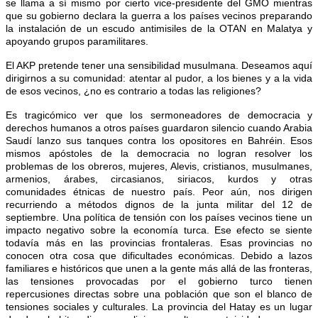
se llama a sí mismo por cierto vice-presidente del GMO mientras
que su gobierno declara la guerra a los países vecinos preparando
la instalación de un escudo antimisiles de la OTAN en Malatya y
apoyando grupos paramilitares.
El AKP pretende tener una sensibilidad musulmana. Deseamos aquí
dirigirnos a su comunidad: atentar al pudor, a los bienes y a la vida
de esos vecinos, ¿no es contrario a todas las religiones?
Es tragicómico ver que los sermoneadores de democracia y
derechos humanos a otros países guardaron silencio cuando Arabia
Saudí lanzo sus tanques contra los opositores en Bahréin. Esos
mismos apóstoles de la democracia no logran resolver los
problemas de los obreros, mujeres, Alevis, cristianos, musulmanes,
armenios, árabes, circasianos, siriacos, kurdos y otras
comunidades étnicas de nuestro país. Peor aún, nos dirigen
recurriendo a métodos dignos de la junta militar del 12 de
septiembre. Una política de tensión con los países vecinos tiene un
impacto negativo sobre la economía turca. Ese efecto se siente
todavía más en las provincias frontaleras. Esas provincias no
conocen otra cosa que dificultades económicas. Debido a lazos
familiares e históricos que unen a la gente más allá de las fronteras,
las tensiones provocadas por el gobierno turco tienen
repercusiones directas sobre una población que son el blanco de
tensiones sociales y culturales. La provincia del Hatay es un lugar