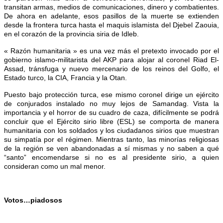
transitan armas, medios de comunicaciones, dinero y combatientes.
De ahora en adelante, esos pasillos de la muerte se extienden
desde la frontera turca hasta el maquis islamista del Djebel Zaouia,
en el corazón de la provincia siria de Idleb.
« Razón humanitaria » es una vez más el pretexto invocado por el
gobierno islamo-militarista del AKP para alojar al coronel Riad El-
Assad, tránsfuga y nuevo mercenario de los reinos del Golfo, el
Estado turco, la CIA, Francia y la Otan.
Puesto bajo protección turca, ese mismo coronel dirige un ejército
de conjurados instalado no muy lejos de Samandag. Vista la
importancia y el horror de su cuadro de caza, difícilmente se podrá
concluir que el Ejército sirio libre (ESL) se comporta de manera
humanitaria con los soldados y los ciudadanos sirios que muestran
su simpatía por el régimen. Mientras tanto, las minorías religiosas
de la región se ven abandonadas a sí mismas y no saben a qué
“santo” encomendarse si no es al presidente sirio, a quien
consideran como un mal menor.
Votos…piadosos