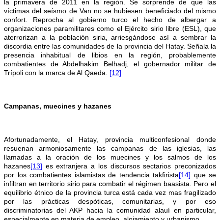
la primavera de 2011 en la región. Se sorprende de que las
víctimas del seísmo de Van no se hubiesen beneficiado del mismo
confort. Reprocha al gobierno turco el hecho de albergar a
organizaciones paramilitares como el Ejército sirio libre (ESL), que
aterrorizan a la población siria, arriesgándose así a sembrar la
discordia entre las comunidades de la provincia del Hatay. Señala la
presencia inhabitual de libios en la región, probablemente
combatientes de Abdelhakim Belhadj, el gobernador militar de
Trípoli con la marca de Al Qaeda.
[12]
Campanas, muecines y hazanes
Afortunadamente, el Hatay, provincia multiconfesional donde
resuenan armoniosamente las campanas de las iglesias, las
llamadas a la oración de los muecines y los salmos de los
hazanes
[13]
es extranjera a los discursos sectarios preconizados
por los combatientes islamistas de tendencia takfirista
[14]
que se
infiltran en territorio sirio para combatir el régimen baasista. Pero el
equilibrio étnico de la provincia turca está cada vez mas fragilizado
por las prácticas despóticas, comunitarias, y por eso
discriminatorias del AKP hacia la comunidad alauí en particular,
especialmente en materia de empleo, alojamiento y urbanismo.