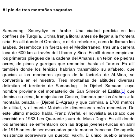
Al pie de tres montañas sagradas
Samandag. Soueydiye en árabe. Una ciudad perdida en los
confines de Turquía. Ultima franja litoral antes de llegar a la frontera
siria. Es allí donde el Orontes, « el río rebelde », como lo llaman los
árabes, desemboca sin fuerza en el Mediterráneo, tras una carrera
loca de 600 km a través del Líbano y Siria. Es allí donde empiezan
los primeros pliegues de la cadena del Amanus, un telón de piedras
ocres, de pinos y garrigas que remontan hasta el Taurus. Es allí
también donde los fenicios habrían transmitido su alfabeto, que
gracias a los marineros griegos de la factoría de Al-Mina, se
convertiría en el nuestro. Tres montañas de altitudes diversas
delimitan el territorio de Samandag : la Djebel Samaan, cuyo
nombre proviene del monasterio de San Simeón el Estilita
[1]
que
domina su cima, la majestuosa Casius, llamada por los árabes « la
montaña pelada » (Djebel El-Aqraa) y que culmina a 1709 metros
de altitud, y el monte Moisés de dimensiones más modestas. De
este último macizo habla Franz Werfel, el novelista austriaco que
escribió en 1933 Les Quarante jours du Musa Dagh. Es allí donde
los armenios se enfrentaron con las tropas jóvenes-turcas en abril
de 1915 antes de ser evacuadas por la marina francesa. De aquella
resistencia sobrevivirá un pueblo: Vakifli. El único pueblo armenio