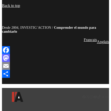
Compartir
Back to top
Desde 2004, INVESTIG’ACTION /
Comprender el mundo para
cambiarlo
Français
Anglais
Facebook
Mastodon
Email
Compartir
Facebook
LinkedIn
Instagram
YouTube
TikTok
Teleg
Enl