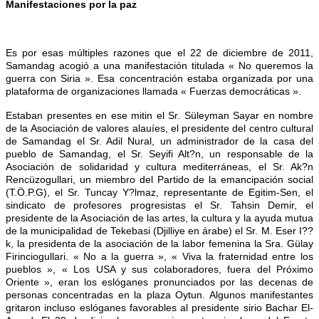
Manifestaciones por la paz
Es por esas múltiples razones que el 22 de diciembre de 2011,
Samandag acogió a una manifestación titulada « No queremos la
guerra con Siria ». Esa concentración estaba organizada por una
plataforma de organizaciones llamada « Fuerzas democráticas ».
Estaban presentes en ese mitin el Sr. Süleyman Sayar en nombre
de la Asociación de valores alauíes, el presidente del centro cultural
de Samandag el Sr. Adil Nural, un administrador de la casa del
pueblo de Samandag, el Sr. Seyifi Alt?n, un responsable de la
Asociación de solidaridad y cultura mediterráneas, el Sr. Ak?n
Rencüzogullari, un miembro del Partido de la emancipación social
(T.Ö.P.G), el Sr. Tuncay Y?lmaz, representante de Egitim-Sen, el
sindicato de profesores progresistas el Sr. Tahsin Demir, el
presidente de la Asociación de las artes, la cultura y la ayuda mutua
de la municipalidad de Tekebasi (Djilliye en árabe) el Sr. M. Eser I??
k, la presidenta de la asociación de la labor femenina la Sra. Gülay
Firinciogullari. « No a la guerra », « Viva la fraternidad entre los
pueblos », « Los USA y sus colaboradores, fuera del Próximo
Oriente », eran los eslóganes pronunciados por las decenas de
personas concentradas en la plaza Oytun. Algunos manifestantes
gritaron incluso eslóganes favorables al presidente sirio Bachar El-