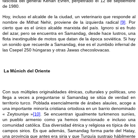
fascista del general Kenan Evren, perpetrado el 12 de septiembre
de 1980.
Hoy, incluso el alcalde de la ciudad, un veterinario que responde al
nombre de Mithat Nehir, proviene de la izquierda radical
[9]
. Por
cierto que es el único alcalde marxista del país. Ignoro si es fruto
del azar, pero se encuentra en Samandag, desde hace lustros, una
flota inextinguible de motos que datan de la época soviética. Si hay
un sonido que recuerde a Samandag, ése es el zumbido infernal de
las Csepel 250 húngaras y otras Jawas checoslovacas.
La Múnich del Oriente
Con sus múltiples originalidades étnicas, culturales y políticas, uno
llega a veces a preguntarse si Samandag se sitúa de verdad en
territorio turco. Poblada esencialmente de árabes alauíes, acoge a
una importante minoría cristiana ortodoxa en un barrio denominado
« Zeytouniye »
[10]
. Se encuentran igualmente turkmenos suníes,
un pueblo armenio como ya hemos mencionado e incluso una
comunidad católica. Esa diversidad étnica y religiosa es típica de los
campos sirios. Es que además, Samandag forma parte del Hatay,
una provincia que antes era siria y que Turquía sustrajo hábilmente