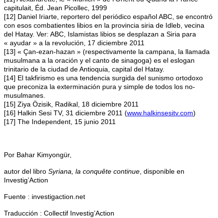
capitulait, Éd. Jean Picollec, 1999
[12] Daniel Iriarte, reportero del periódico español ABC, se encontró
con esos combatientes libios en la provincia siria de Idleb, vecina
del Hatay. Ver: ABC, Islamistas libios se desplazan a Siria para
« ayudar » a la revolución, 17 diciembre 2011
[13] « Çan-ezan-hazan » (respectivamente la campana, la llamada
musulmana a la oración y el canto de sinagoga) es el eslogan
trinitario de la ciudad de Antioquia, capital del Hatay.
[14] El takfirismo es una tendencia surgida del sunismo ortodoxo
que preconiza la exterminación pura y simple de todos los no-
musulmanes.
[15] Ziya Özisik, Radikal, 18 diciembre 2011
[16] Halkin Sesi TV, 31 diciembre 2011 (
www.halkinsesitv.com
)
[17] The Independent, 15 junio 2011
Por Bahar Kimyongür,
autor del libro
Syriana, la conquête continue
, disponible en
Investig’Action
Fuente : investigaction.net
Traducción : Collectif Investig’Action