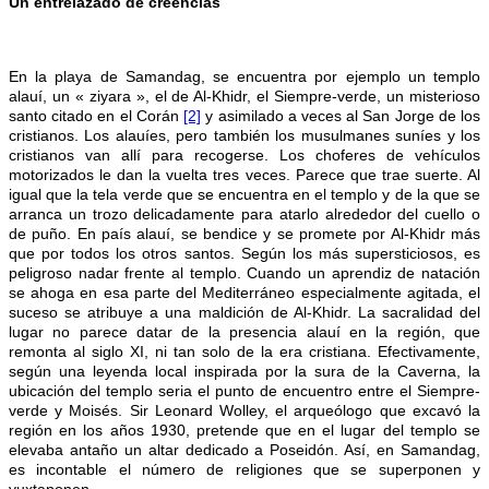
Un entrelazado de creencias
En la playa de Samandag, se encuentra por ejemplo un templo
alauí, un « ziyara », el de Al-Khidr, el Siempre-verde, un misterioso
santo citado en el Corán
[2]
y asimilado a veces al San Jorge de los
cristianos. Los alauíes, pero también los musulmanes suníes y los
cristianos van allí para recogerse. Los choferes de vehículos
motorizados le dan la vuelta tres veces. Parece que trae suerte. Al
igual que la tela verde que se encuentra en el templo y de la que se
arranca un trozo delicadamente para atarlo alrededor del cuello o
de puño. En país alauí, se bendice y se promete por Al-Khidr más
que por todos los otros santos. Según los más supersticiosos, es
peligroso nadar frente al templo. Cuando un aprendiz de natación
se ahoga en esa parte del Mediterráneo especialmente agitada, el
suceso se atribuye a una maldición de Al-Khidr. La sacralidad del
lugar no parece datar de la presencia alauí en la región, que
remonta al siglo XI, ni tan solo de la era cristiana. Efectivamente,
según una leyenda local inspirada por la sura de la Caverna, la
ubicación del templo seria el punto de encuentro entre el Siempre-
verde y Moisés. Sir Leonard Wolley, el arqueólogo que excavó la
región en los años 1930, pretende que en el lugar del templo se
elevaba antaño un altar dedicado a Poseidón. Así, en Samandag,
es incontable el número de religiones que se superponen y