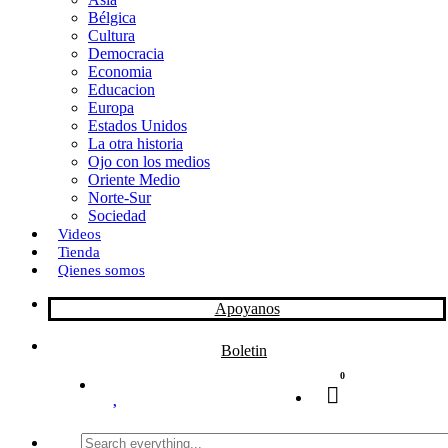
Bélgica
k
o
a
Cultura
Democracia
n
r
Economia
Educacion
t
Europa
Estados Unidos
i
La otra historia
r
Ojo con los medios
Oriente Medio
Norte-Sur
Sociedad
Videos
Tienda
Qienes somos
Apoyanos
Boletin
0
Search