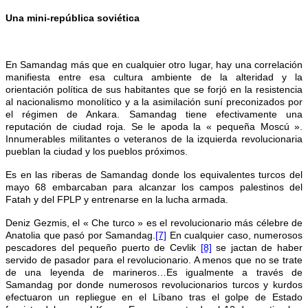
Una mini-república soviética
En Samandag más que en cualquier otro lugar, hay una correlación
manifiesta entre esa cultura ambiente de la alteridad y la
orientación política de sus habitantes que se forjó en la resistencia
al nacionalismo monolítico y a la asimilación suní preconizados por
el régimen de Ankara. Samandag tiene efectivamente una
reputación de ciudad roja. Se le apoda la « pequeña Moscú ».
Innumerables militantes o veteranos de la izquierda revolucionaria
pueblan la ciudad y los pueblos próximos.
Es en las riberas de Samandag donde los equivalentes turcos del
mayo 68 embarcaban para alcanzar los campos palestinos del
Fatah y del FPLP y entrenarse en la lucha armada.
Deniz Gezmis, el « Che turco » es el revolucionario más célebre de
Anatolia que pasó por Samandag.
[7]
En cualquier caso, numerosos
pescadores del pequeño puerto de Cevlik
[8]
se jactan de haber
servido de pasador para el revolucionario. A menos que no se trate
de una leyenda de marineros…Es igualmente a través de
Samandag por donde numerosos revolucionarios turcos y kurdos
efectuaron un repliegue en el Líbano tras el golpe de Estado