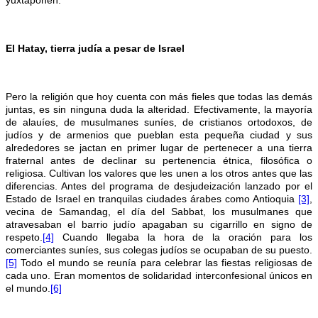
yuxtaponen.
El Hatay, tierra judía a pesar de Israel
Pero la religión que hoy cuenta con más fieles que todas las demás
juntas, es sin ninguna duda la alteridad. Efectivamente, la mayoría
de alauíes, de musulmanes suníes, de cristianos ortodoxos, de
judíos y de armenios que pueblan esta pequeña ciudad y sus
alrededores se jactan en primer lugar de pertenecer a una tierra
fraternal antes de declinar su pertenencia étnica, filosófica o
religiosa. Cultivan los valores que les unen a los otros antes que las
diferencias. Antes del programa de desjudeización lanzado por el
Estado de Israel en tranquilas ciudades árabes como Antioquia
[3]
,
vecina de Samandag, el día del Sabbat, los musulmanes que
atravesaban el barrio judío apagaban su cigarrillo en signo de
respeto.
[4]
Cuando llegaba la hora de la oración para los
comerciantes suníes, sus colegas judíos se ocupaban de su puesto.
[5]
Todo el mundo se reunía para celebrar las fiestas religiosas de
cada uno. Eran momentos de solidaridad interconfesional únicos en
el mundo.
[6]