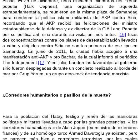
Assad. El 29 de diciembre, unos cincuenta miembros del Frente
popular (Halk Cephesi), una organización de izquierda
extraparlamentaria, se reunieron en la misma plaza de Samandag
para condenar la política islamo-militarista del AKP contra Siria,
recordando que el AKP recibió las felicitaciones del ministro
estadounidense de la defensa y ex director de la CIA Leon Panetta
por su política anti siria durante su visita un mes antes.
[16]
Esas
dos concentraciones contra los planes de desestabilización llevados
a cabo y dirigidos contra Siria no son los primeros de ese tipo en
Samandag. En junio de 2011, la ciudad había acogido a una
manifestación anti-AKP y pro Bachar, de la cual informó el periódico
The Independent.
[17]
Y en julio, banderolas favorables al gobierno
sirio fueron desplegadas durante un concierto realizado al borde del
mar por Grup Yorum, un grupo etno-rock de tendencia marxista.
¿Corredores humanitarios o pasillos de la muerte?
Para la población del Hatay, testigo y rehén de las maniobras
políticas y militares llevadas a cabo por las grandes potencias, « los
corredores humanitarios » de Alain Juppé (ex-ministro de exteriores
francés) y de su homólogo turco Ahmed Davutoglu ya existen, pero
se parecen más bien a corredores terroristas, por los cuales