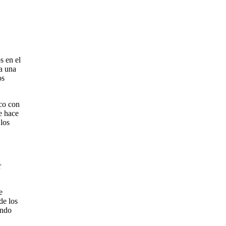
s en el
ía una
os
sco con
e hace
 los
r
e
de los
endo