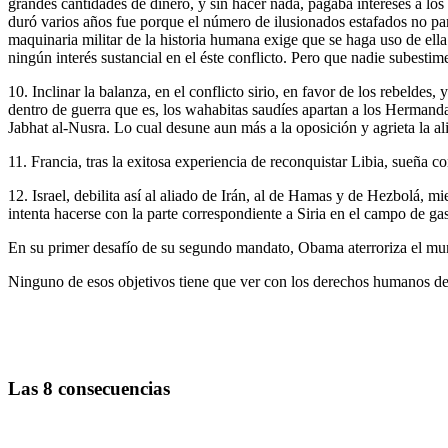
grandes cantidades de dinero, y sin hacer nada, pagaba intereses a los
duró varios años fue porque el número de ilusionados estafados no pa
maquinaria militar de la historia humana exige que se haga uso de ell
ningún interés sustancial en el éste conflicto. Pero que nadie subestime 
10. Inclinar la balanza, en el conflicto sirio, en favor de los rebelde
dentro de guerra que es, los wahabitas saudíes apartan a los Hermand
Jabhat al-Nusra. Lo cual desune aun más a la oposición y agrieta la 
11. Francia, tras la exitosa experiencia de reconquistar Libia, sueña c
12. Israel, debilita así al aliado de Irán, al de Hamas y de Hezbolá, mi
intenta hacerse con la parte correspondiente a Siria en el campo de g
En su primer desafío de su segundo mandato, Obama aterroriza el mund
Ninguno de esos objetivos tiene que ver con los derechos humanos de 
Las 8 consecuencias