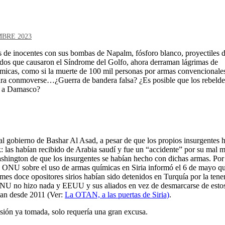
MBRE 2023
s de inocentes con sus bombas de Napalm, fósforo blanco, proyectiles 
idos que causaron el Síndrome del Golfo, ahora derraman lágrimas de
uímicas, como si la muerte de 100 mil personas por armas convencionales
para conmoverse…¿Guerra de bandera falsa? ¿Es posible que los rebelde
pa a Damasco?
al gobierno de Bashar Al Asad, a pesar de que los propios insurgentes 
: las habían recibido de Arabia saudí y fue un “accidente” por su mal 
shington de que los insurgentes se habían hecho con dichas armas. Por
la ONU sobre el uso de armas químicas en Siria informó el 6 de mayo q
es doce opositores sirios habían sido detenidos en Turquía por la tene
 ONU no hizo nada y EEUU y sus aliados en vez de desmarcarse de esto
tan desde 2011 (Ver:
La OTAN, a las puertas de Siria)
.
isión ya tomada, solo requería una gran excusa.