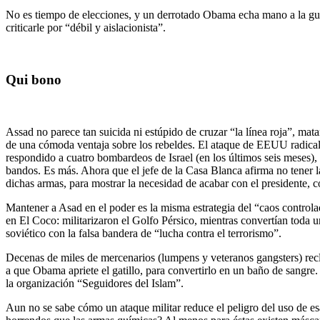
No es tiempo de elecciones, y un derrotado Obama echa mano a la guer
criticarle por “débil y aislacionista”.
Qui bono
Assad no parece tan suicida ni estúpido de cruzar “la línea roja”, 
de una cómoda ventaja sobre los rebeldes. El ataque de EEUU radicali
respondido a cuatro bombardeos de Israel (en los últimos seis meses), 
bandos. Es más. Ahora que el jefe de la Casa Blanca afirma no tener l
dichas armas, para mostrar la necesidad de acabar con el presidente, 
Mantener a Asad en el poder es la misma estrategia del “caos control
en El Coco: militarizaron el Golfo Pérsico, mientras convertían toda 
soviético con la falsa bandera de “lucha contra el terrorismo”.
Decenas de miles de mercenarios (lumpens y veteranos gangsters) reclu
a que Obama apriete el gatillo, para convertirlo en un baño de sangre
la organización “Seguidores del Islam”.
Aun no se sabe cómo un ataque militar reduce el peligro del uso de e