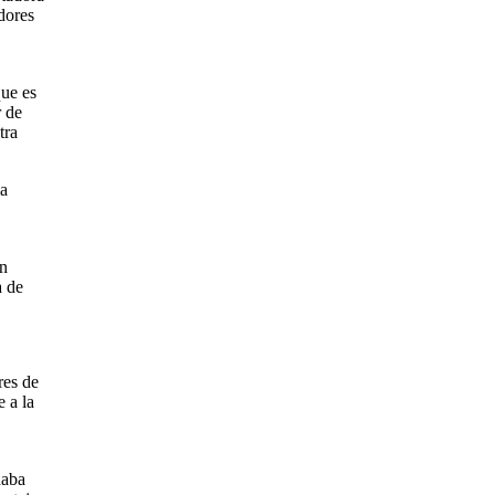
dores
que es
r de
tra
ia
en
a de
res de
e a la
daba