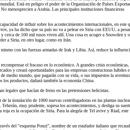
o mundial. Está en peligro el poder de la Organización de Países Exporta
 No menosprecien a Arabia. Las principales instituciones financieras
apacidad de influir sobre los acontecimientos internacionales, en este 
vrov, ya ha dicho que su país no va a pelear en Siria con EEUU, a pesa
s y cerca de 100 mil rusos viven allí. Una cosa es acoger a Snowden y o
der a Siria, en otro lugar, como en Irán.
o mismo con las fuerzas armadas de Irak y Libia. Así, reduce la influenc
ra recompensar el fracaso en lo económico. A grandes crisis económicas,
cados y creará oportunidades para las empresas constructoras hábiles 
res de medio mundo, que pagarán con su vida, o sus impuestos la aventur
os los productos, dañará también la economía China.
 legales que hacían de freno en las pretensiones belicistas.
de la instalación de 1000 nuevas centrifugadoras en las plantas nuclea
án. Teherán, muy prudente, sopesa los acontecimientos, y desliga su suert
 roja es la ocupación de Siria. Para la alegría de Tel avive y Riad, este
través del “esquema Ponzi”, nombre de un estafador italiano que recau