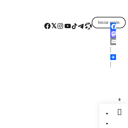
Iniciar sesión
Facebook
Twitter
Instagram
YouTube
TikTok
Telegram
Enlace
Faceboo
Mastodo
Email
Comparti
0