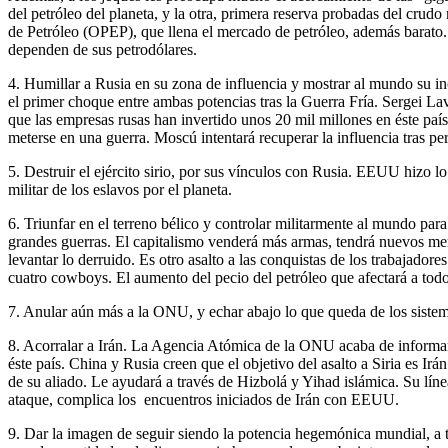
del petróleo del planeta, y la otra, primera reserva probadas del crud
de Petróleo (OPEP), que llena el mercado de petróleo, además barato.
dependen de sus petrodólares.
4. Humillar a Rusia en su zona de influencia y mostrar al mundo su inc
el primer choque entre ambas potencias tras la Guerra Fría. Sergei La
que las empresas rusas han invertido unos 20 mil millones en éste paí
meterse en una guerra. Moscú intentará recuperar la influencia tras per
5. Destruir el ejército sirio, por sus vínculos con Rusia. EEUU hizo l
militar de los eslavos por el planeta.
6. Triunfar en el terreno bélico y controlar militarmente al mundo pa
grandes guerras. El capitalismo venderá más armas, tendrá nuevos mer
levantar lo derruido. Es otro asalto a las conquistas de los trabajado
cuatro cowboys. El aumento del pecio del petróleo que afectará a tod
7. Anular aún más a la ONU, y echar abajo lo que queda de los sistemas
8. Acorralar a Irán. La Agencia Atómica de la ONU acaba de informar 
éste país. China y Rusia creen que el objetivo del asalto a Siria es Ir
de su aliado. Le ayudará a través de Hizbolá y Yihad islámica. Su línea
ataque, complica los encuentros iniciados de Irán con EEUU.
9. Dar la imagen de seguir siendo la potencia hegemónica mundial, a 