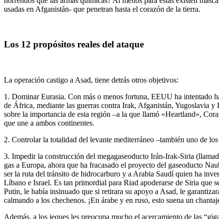
horrendos que las armas químicas? Al menos para éstas existen másca
usadas en Afganistán- que penetran hasta el corazón de la tierra.
Los 12 propósitos reales del ataque
La operación castigo a Asad, tiene detrás otros objetivos:
1. Dominar Eurasia. Con más o menos fortuna, EEUU ha intentado hace
de África, mediante las guerras contra Irak, Afganistán, Yugoslavia y 
sobre la importancia de esta región –a la que llamó «Heartland», Cor
que une a ambos continentes.
2. Controlar la totalidad del levante mediterráneo –también uno de lo
3. Impedir la construcción del megagaseoducto Irán-Irak-Siria (llamada 
gas a Europa, ahora que ha fracasado el proyecto del gaseoducto Na
ser la ruta del tránsito de hidrocarburo y a Arabia Saudí quien ha inver
Líbano e Israel. Es tan primordial para Riad apoderarse de Siria que s
Putin, le había insinuado que si retirara su apoyo a Asad, le garantiz
calmando a los chechenos. ¡En árabe y en ruso, esto suena un chantaj
Además, a los jeques les preocupa mucho el acercamiento de las “gig