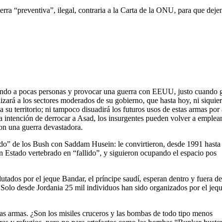
ra “preventiva”, ilegal, contraria a la Carta de la ONU, para que deje
matando a pocas personas y provocar una guerra con EEUU, justo cuando
zará a los sectores moderados de su gobierno, que hasta hoy, ni siquie
a su territorio; ni tampoco disuadirá los futuros usos de estas armas po
a intención de derrocar a Asad, los insurgentes pueden volver a emplea
con una guerra devastadora.
ado” de los Bush con Saddam Husein: le convirtieron, desde 1991 hasta
un Estado vertebrado en “fallido”, y siguieron ocupando el espacio pos
tados por el jeque Bandar, el príncipe saudí, esperan dentro y fuera del
. Solo desde Jordania 25 mil individuos han sido organizados por el jeq
sas armas. ¿Son los misiles cruceros y las bombas de todo tipo menos