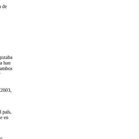
n de
 gozaba
ra han
r ambos
r
 2003,
 país,
ue en