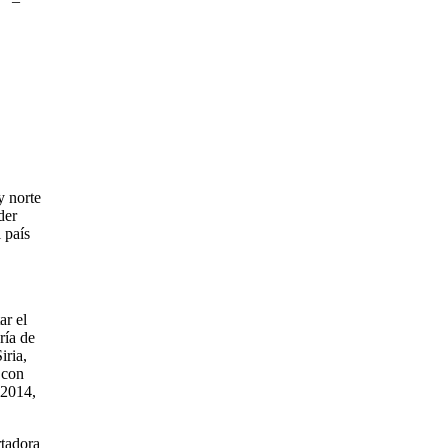
r” –
y norte
der
l país
ar el
ría de
iria,
 con
 2014,
rtadora