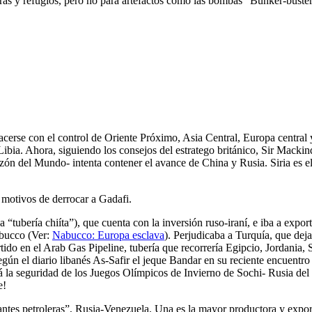
ras y refugios, pero no para artefactos como las bombas “Bunker-buste
rse con el control de Oriente Próximo, Asia Central, Europa central 
Libia. Ahora, siguiendo los consejos del estratego británico, Sir Mackin
azón del Mundo- intenta contener el avance de China y Rusia.
Siria es e
s motivos d
e derrocar a Gadafi.
“tubería chiíta”), que cuenta con la inversión ruso-iraní, e iba a export
ubucco (Ver:
Nabucco: Europa esclava
). Perjudicaba a Turquía, que deja
tido en el Arab Gas Pipeline, tubería que recorrería Egipcio, Jordania, S
egún el diario libanés As-Safir el jeque Bandar en su reciente encuentro
ará la seguridad de los Juegos Olímpicos de Invierno de Sochi- Rusia del
e!
antes petroleras”, Rusia-Venezuela. Una es la mayor productora y expo