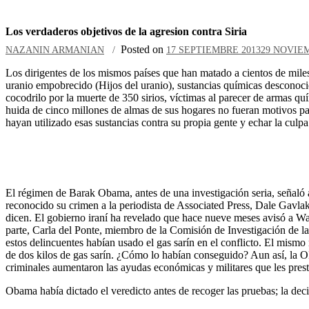
Los verdaderos objetivos de la agresion contra Siria
Posted on
NAZANIN ARMANIAN
17 SEPTIEMBRE 2013
29 NOVIE
Los dirigentes de los mismos países que han matado a cientos de mile
uranio empobrecido (Hijos del uranio), sustancias químicas desconoc
cocodrilo por la muerte de 350 sirios, víctimas al parecer de armas q
huida de cinco millones de almas de sus hogares no fueran motivos 
hayan utilizado esas sustancias contra su propia gente y echar la cul
El régimen de Barak Obama, antes de una investigación seria, señaló 
reconocido su crimen a la periodista de Associated Press, Dale Gavlak
dicen. El gobierno iraní ha revelado que hace nueve meses avisó a Wa
parte, Carla del Ponte, miembro de la Comisión de Investigación de 
estos delincuentes habían usado el gas sarín en el conflicto.
El mismo m
de dos kilos de gas sarín. ¿Cómo lo habían conseguido? Aun así, la
criminales aumentaron las ayudas económicas y militares que les pres
Obama había dictado el veredicto antes de recoger las pruebas; la dec