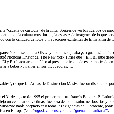
 la “cadena de custodia” de la cinta. Sorprende ver los cuerpos de niño
mportante en la cultura musulmana, la escasez de imágenes de lo que ser
o con la cantidad de fotos y grabaciones existentes de la matanza de l
areció en la sede de la ONU, y mientras sujetaba ¡sin guantes! un fra
cribió Nicholas Kristof del The New York Times que ” El FBI sabe desd
. Él y Bush acusaron en falso al presidente iraquí de estar implicado en
matar a bebes kuwaitíes en sus incubadoras…..
gables”, de que las Armas de Destrucción Masiva fueron disparados po
e el 31 de agosto de 1995 el primer ministro francés Edouard Balladur l
dejó un centenar de víctimas, fue obra de los musulmanes bosnios y no 
Milosevic había aceptado casi todas las exigencias del Occidente, poni
lista en Europa (Ver:
Yugoslavia: ensayo de la “guerra humanitaria”
).