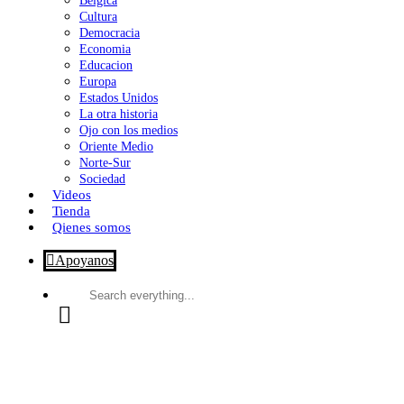
Bélgica
Cultura
Democracia
Economia
Educacion
Europa
Estados Unidos
La otra historia
Ojo con los medios
Oriente Medio
Norte-Sur
Sociedad
Videos
Tienda
Qienes somos
Apoyanos
Search
everything...