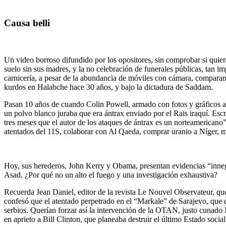
Causa belli
Un video borroso difundido por los opositores, sin comprobar si quiera
suelo sin sus madres, y la no celebración de funerales públicas, tan i
carnicería, a pesar de la abundancia de móviles con cámara, comparand
kurdos en Halabche hace 30 años, y bajo la dictadura de Saddam.
Pasan 10 años de cuando Colin Powell, armado con fotos y gráficos ap
un polvo blanco juraba que era ántrax enviado por el Rais iraquí. Es
tres meses que el autor de los ataques de ántrax es un norteamericano”
atentados del 11S, colaborar con Al Qaeda, comprar uranio a Níger, 
Hoy, sus herederos, John Kerry y Obama, presentan evidencias “inne
Asad. ¿Por qué no un alto el fuego y una investigación exhaustiva?
Recuerda Jean Daniel, editor de la revista Le Nouvel Observateur, qu
confesó que el atentado perpetrado en el “Markale” de Sarajevo, que 
serbios. Querían forzar así la intervención de la OTAN, justo cunado 
en aprieto a Bill Clinton, que planeaba destruir el último Estado socia