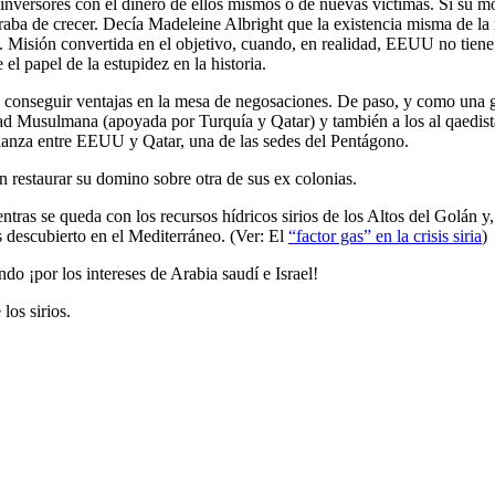
 inversores con el dinero de ellos mismos o de nuevas víctimas. Si su m
raba de crecer. Decía Madeleine Albright que la existencia misma de l
a. Misión convertida en el objetivo, cuando, en realidad, EEUU no tiene
el papel de la estupidez en la historia.
s, y conseguir ventajas en la mesa de negosaciones. De paso, y como una 
ad Musulmana (apoyada por Turquía y Qatar) y también a los al qaedist
alianza entre EEUU y Qatar, una de las sedes del Pentágono.
on restaurar su domino sobre otra de sus ex colonias.
entras se queda con los recursos hídricos sirios de los Altos del Golán y,
as descubierto en el Mediterráneo.
(Ver: El
“factor gas” en la crisis siria
)
o ¡por los intereses de Arabia saudí e Israel!
los sirios.