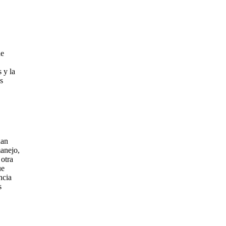
de
 y la
s
han
manejo,
 otra
ue
ncia
s