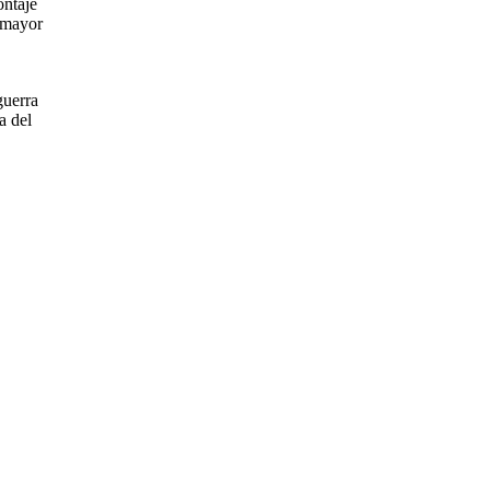
ontaje
a mayor
guerra
a del