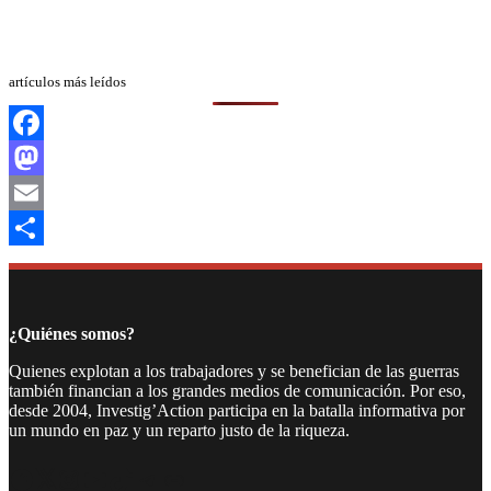
artículos más leídos
Facebook
Mastodon
Email
Compartir
¿Quiénes somos?
Quienes explotan a los trabajadores y se benefician de las guerras
también financian a los grandes medios de comunicación. Por eso,
desde 2004, Investig’Action participa en la batalla informativa por
un mundo en paz y un reparto justo de la riqueza.
Facebook
Twitter
Instagram
YouTube
TikTok
Telegram
Enlace