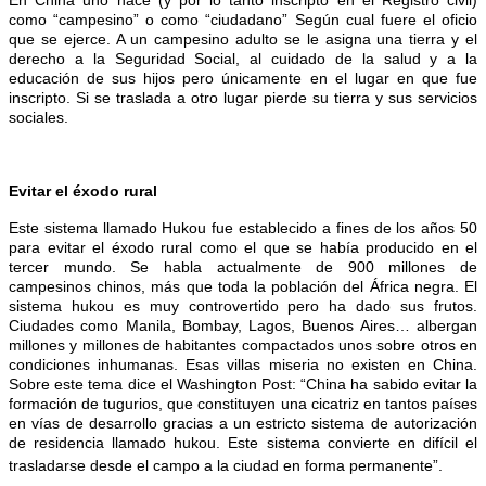
En China uno nace (y por lo tanto inscripto en el Registro civil)
como “campesino” o como “ciudadano” Según cual fuere el oficio
que se ejerce. A un campesino adulto se le asigna una tierra y el
derecho a la Seguridad Social, al cuidado de la salud y a la
educación de sus hijos pero únicamente en el lugar en que fue
inscripto. Si se traslada a otro lugar pierde su tierra y sus servicios
sociales.
Evitar el éxodo rural
Este sistema llamado Hukou fue establecido a fines de los años 50
para evitar el éxodo rural como el que se había producido en el
tercer mundo. Se habla actualmente de 900 millones de
campesinos chinos, más que toda la población del África negra. El
sistema hukou es muy controvertido pero ha dado sus frutos.
Ciudades como Manila, Bombay, Lagos, Buenos Aires… albergan
millones y millones de habitantes compactados unos sobre otros en
condiciones inhumanas. Esas villas miseria no existen en China.
Sobre este tema dice el Washington Post: “China ha sabido evitar la
formación de tugurios, que constituyen una cicatriz en tantos países
en vías de desarrollo gracias a un estricto sistema de autorización
de residencia llamado hukou. Este sistema convierte en difícil el
trasladarse desde el campo a la ciudad en forma permanente”.