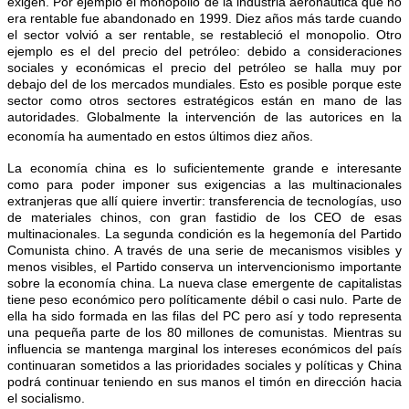
exigen. Por ejemplo el monopolio de la industria aeronáutica que no
era rentable fue abandonado en 1999. Diez años más tarde cuando
el sector volvió a ser rentable, se restableció el monopolio. Otro
ejemplo es el del precio del petróleo: debido a consideraciones
sociales y económicas el precio del petróleo se halla muy por
debajo del de los mercados mundiales. Esto es posible porque este
sector como otros sectores estratégicos están en mano de las
autoridades. Globalmente la intervención de las autorices en la
economía ha aumentado en estos últimos diez años.
La economía china es lo suficientemente grande e interesante
como para poder imponer sus exigencias a las multinacionales
extranjeras que allí quiere invertir: transferencia de tecnologías, uso
de materiales chinos, con gran fastidio de los CEO de esas
multinacionales. La segunda condición es la hegemonía del Partido
Comunista chino. A través de una serie de mecanismos visibles y
menos visibles, el Partido conserva un intervencionismo importante
sobre la economía china. La nueva clase emergente de capitalistas
tiene peso económico pero políticamente débil o casi nulo. Parte de
ella ha sido formada en las filas del PC pero así y todo representa
una pequeña parte de los 80 millones de comunistas. Mientras su
influencia se mantenga marginal los intereses económicos del país
continuaran sometidos a las prioridades sociales y políticas y China
podrá continuar teniendo en sus manos el timón en dirección hacia
el socialismo.