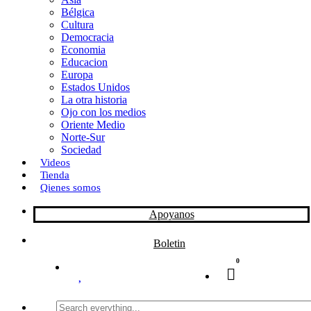
Bélgica
k
o
a
Cultura
Democracia
n
r
Economia
Educacion
t
Europa
Estados Unidos
i
La otra historia
r
Ojo con los medios
Oriente Medio
Norte-Sur
Sociedad
Videos
Tienda
Qienes somos
Apoyanos
Boletin
0
Search