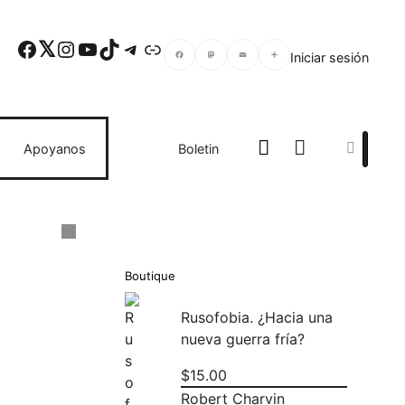
Facebook
Twitter
Instagram
YouTube
TikTok
Telegram
Enlace
Iniciar sesión
Facebook
Mastodon
Email
Compartir
Search
Apoyanos
Boletin
Boutique
Rusofobia. ¿Hacia una
nueva guerra fría?
$
15.00
Robert Charvin