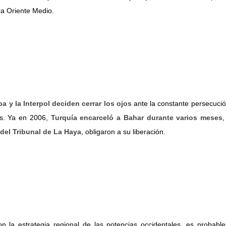
ra Oriente Medio.
a y la Interpol deciden cerrar los ojos
ante la constante persecució
res. Ya en 2006,
Turquía encarceló a Bahar durante varios meses
,
 del Tribunal de La Haya
, obligaron a su liberación.
n la estrategia regional de las potencias occidentales, es probabl