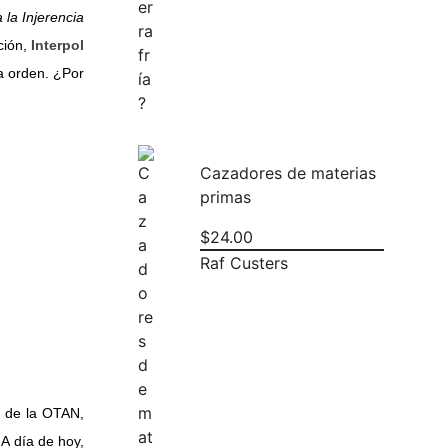
 la Injerencia
ción,
Interpol
la orden. ¿Por
Cazadores de materias
primas
$
24.00
Raf Custers
ar de la OTAN,
 A día de hoy,