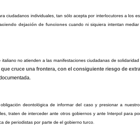
ara ciudadanos individuales, tan sólo acepta por interlocutores a los e
aciendo dejación de funciones
cuando ni siquiera intentan mediar 
 e italiano no atienden a las manifestaciones ciudadanas de solidarida
que cruce una frontera, con el consiguiente riesgo de
extr
e documentada.
bligación deontológica de informar del caso y presionar a nuestro
es, traten de interceder ante otros gobiernos y ante Interpol para po
ca de periodistas por parte de el gobierno turco.