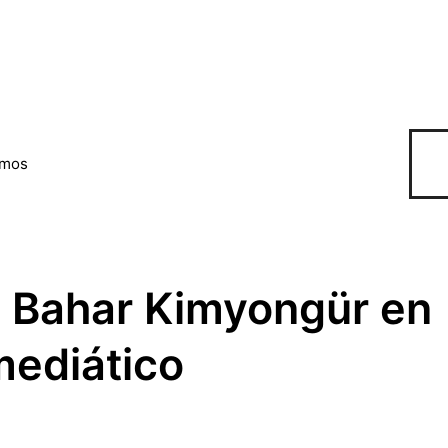
omos
a Bahar Kimyongür en
mediático