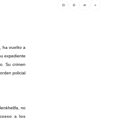
Facebook
Mastodon
Email
Compartir
,
ha vuelto a
su expediente
co. Su crimen
orden policial
enkhelifa, no
cceso
a los