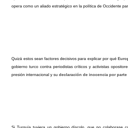
opera como un aliado estratégico en la política de Occidente pa
Quizá estos sean factores decisivos para explicar por qué
Europ
gobierno turco contra periodistas críticos y activistas oposito
presión internacional y su
declaración de inocencia por parte
Si Turquía tuviera un gobierno díscolo, que no colaborase co