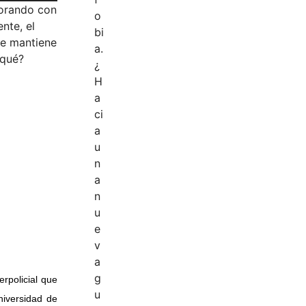
borando con
nte, el
se mantiene
 qué?
erpolicial que
niversidad de