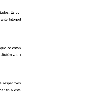
stados. Es por
ante Interpol
d que se están
adición
a
un
s respectivos
ner fin a este