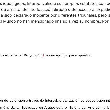
os ideológicos, Interpol vulnera sus propios estatutos cola
 de arresto, de interlocución directa o de acceso al expedie
 sido declarado inocente por diferentes tribunales, pero 
 o El Mundo no han mencionado una sola vez su nombre.¿Por
ero el de Bahar Kimyongür [
1
] es un ejemplo paradigmático.
en de detención a través de Interpol, organización de cooperación int
inión
: Bahar, licenciado en Arqueología e Historia del Arte por la U