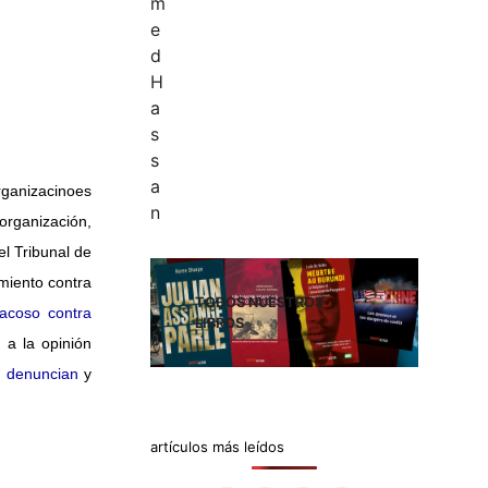
organizacinoes
organización,
el Tribunal de
miento contra
TODOS NUESTROS
acoso contra
LIBROS
 a la opinión
e
denuncian
y
artículos más leídos