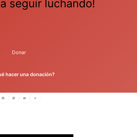
a seguir luchando!
Donar
ué hacer una donación?
cebook
Mastodon
Email
Compartir