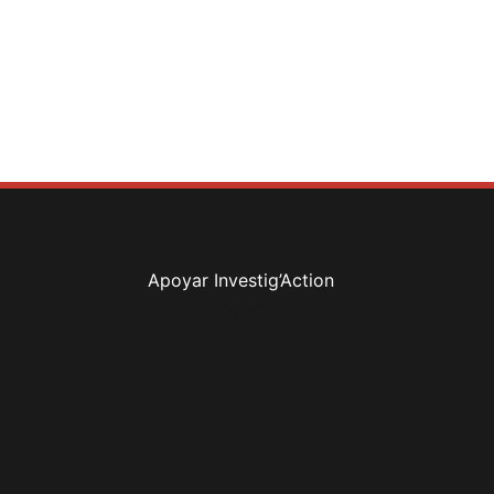
Apoyar Investig’Action
boletín