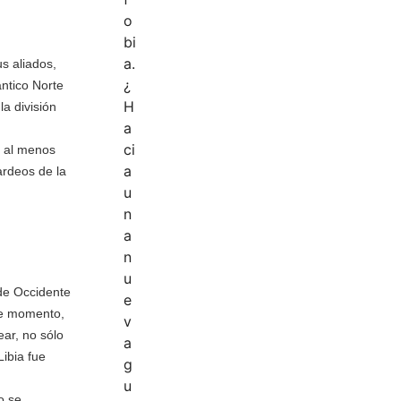
s aliados,
ntico Norte
la división
, al menos
ardeos de la
sde Occidente
ese momento,
ar, no sólo
ibia fue
o se