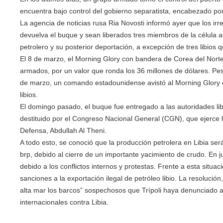
encuentra bajo control del gobierno separatista, encabezado po
La agencia de noticias rusa Ria Novosti informó ayer que los ir
devuelva el buque y sean liberados tres miembros de la célula ar
petrolero y su posterior deportación, a excepción de tres libios
El 8 de marzo, el Morning Glory con bandera de Corea del Norte 
armados, por un valor que ronda los 36 millones de dólares. Pese
de marzo, un comando estadounidense avistó al Morning Glory e
libios.
El domingo pasado, el buque fue entregado a las autoridades libias
destituido por el Congreso Nacional General (CGN), que ejerce la
Defensa, Abdullah Al Theni.
A todo esto, se conoció que la producción petrolera en Libia será
brp, debido al cierre de un importante yacimiento de crudo. En j
debido a los conflictos internos y protestas. Frente a esta sit
sanciones a la exportación ilegal de petróleo libio. La resoluci
alta mar los barcos” sospechosos que Trípoli haya denunciado a
internacionales contra Libia.