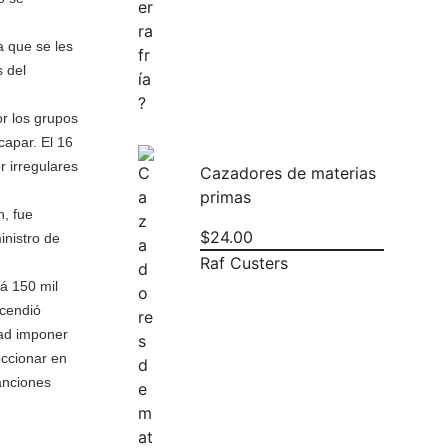
a que se les
s del
or los grupos
capar. El 16
 irregulares
Cazadores de materias
primas
n, fue
$
24.00
inistro de
Raf Custers
rá 150 mil
scendió
dad imponer
eccionar en
anciones