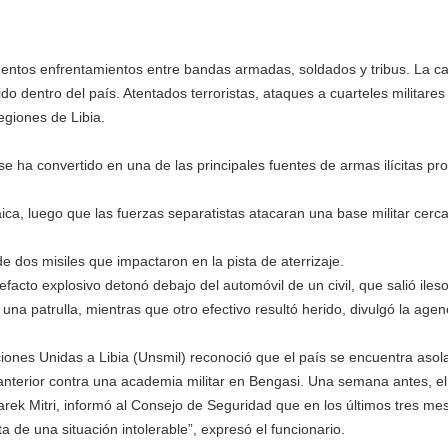
cruentos enfrentamientos entre bandas armadas, soldados y tribus. La c
 dentro del país. Atentados terroristas, ataques a cuarteles militares 
egiones de Libia.
se ha convertido en una de las principales fuentes de armas ilícitas p
aica, luego que las fuerzas separatistas atacaran una base militar cerc
e dos misiles que impactaron en la pista de aterrizaje.
efacto explosivo detonó debajo del automóvil de un civil, que salió iles
na patrulla, mientras que otro efectivo resultó herido, divulgó la agen
ones Unidas a Libia (Unsmil) reconoció que el país se encuentra asol
anterior contra una academia militar en Bengasi. Una semana antes, el 
arek Mitri, informó al Consejo de Seguridad que en los últimos tres me
a de una situación intolerable”, expresó el funcionario.