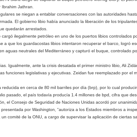
r Ibrahim Jathran.
regulares se niegan a entablar conversaciones con las autoridades hast
mada. El gobierno libio había anunciado la liberación de los tripulante
 que quedarán arrestados.
cargó ilegalmente petróleo en uno de los puertos libios controlados p
 a que los guardacostas libios intentaron recuperar el barco, logró es
n aguas neutrales del Mediterráneo y capturó el buque, controlado por
. Igualmente, ante la crisis desatada el primer ministro libio, Ali Zidá
s funciones legislativas y ejecutivas. Zeidan fue reemplazado por el m
 reducida en cerca de 80 mil barriles por día (brp), por lo cual produci
ulio pasado, el país todavía producía 1.4 millones de bpd, cifra que de
uación, el Consejo de Seguridad de Naciones Unidas acordó por unanimi
ón, presentada por Washington, “autoriza a los Estados miembros a insp
 un comité de la ONU, a cargo de supervisar la aplicación de ciertas s