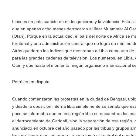
Libia es un país sumido en el desgobierno y la violencia. Esta 
que en apenas ocho meses derrocaron al líder Muammar Al Gaddaf
(Otan). Porque en la actualidad, el país del norte de África se ma
territorial y una administración central que no logra un mínimo d
Atrás quedaron los índices que mostraban a Libia como uno de 
para las grandes cadenas de televisión. Los números, en Libia
Otan y que hasta el momento ningún organismo internacional se
Petróleo en disputa
Cuando comenzaron las protestas en la ciudad de Bengasi, ubic
y desde la oposición interna libia simplemente se señaló que e
poco se informaba que en esa región libia se encuentran los ma
el derrocamiento de Gaddafi, sino la separación de esa región
anunciado en octubre del año pasado por las tribus y grupos ar
En los últimos días, un grupo armado tomó el control del puerto 