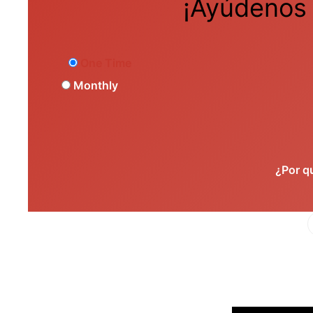
¡Ayúdenos 
One Time
Monthly
¿Por q
Fa