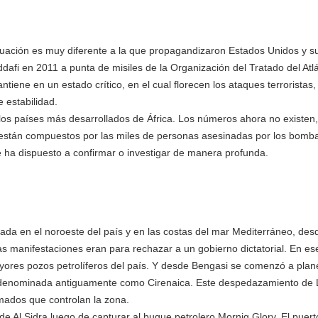
situación es muy diferente a la que propagandizaron Estados Unidos y su
i en 2011 a punta de misiles de la Organización del Tratado del Atlá
ntiene en un estado crítico, en el cual florecen los ataques terroristas, 
e estabilidad.
los países más desarrollados de África. Los números ahora no existen
, están compuestos por las miles de personas asesinadas por los bomb
 ha dispuesto a confirmar o investigar de manera profunda.
ada en el noroeste del país y en las costas del mar Mediterráneo, de
sas manifestaciones eran para rechazar a un gobierno dictatorial. En 
yores pozos petrolíferos del país. Y desde Bengasi se comenzó a plane
, denominada antiguamente como Cirenaica. Este despedazamiento de L
mados que controlan la zona.
de Al Sidra luego de capturar al buque petrolero Mornig Glory. El puert