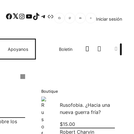
Facebook
Twitter
Instagram
YouTube
TikTok
Telegram
Enlace
Iniciar sesión
Facebook
Mastodon
Email
Compartir
Search
Apoyanos
Boletin
Boutique
Rusofobia. ¿Hacia una
nueva guerra fría?
obre los
$
15.00
Robert Charvin