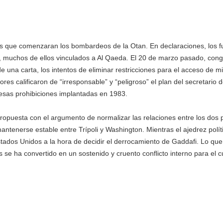
 que comenzaran los bombardeos de la Otan. En declaraciones, los f
 muchos de ellos vinculados a Al Qaeda. El 20 de marzo pasado, cong
una carta, los intentos de eliminar restricciones para el acceso de mili
es calificaron de “irresponsable” y “peligroso” el plan del secretario d
esas prohibiciones implantadas en 1983.
opuesta con el argumento de normalizar las relaciones entre los dos 
mantenerse estable entre Trípoli y Washington. Mientras el ajedrez polí
 Estados Unidos a la hora de decidir el derrocamiento de Gaddafi. Lo q
ías se ha convertido en un sostenido y cruento conflicto interno para el 