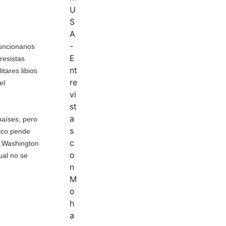
uncionarios
resistas
tares libios
el
países, pero
tico pende
ue Washington
cual no se