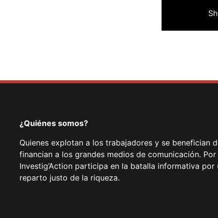
Sh
¿Quiénes somos?
Quienes explotan a los trabajadores y se benefician 
financian a los grandes medios de comunicación. Por
Investig’Action participa en la batalla informativa p
reparto justo de la riqueza.
Facebook
Twitter
Instagram
YouTube
TikTok
Telegram
Enlace