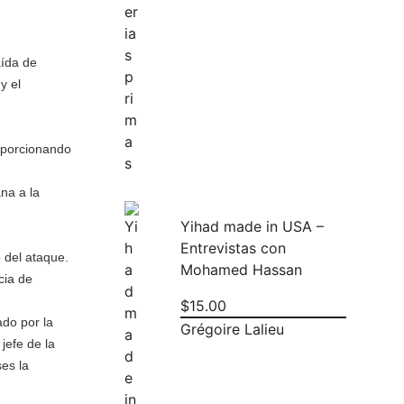
aída de
y el
roporcionando
ana a la
Yihad made in USA –
Entrevistas con
o del ataque.
Mohamed Hassan
cia de
$
15.00
ado por la
Grégoire Lalieu
jefe de la
ses la