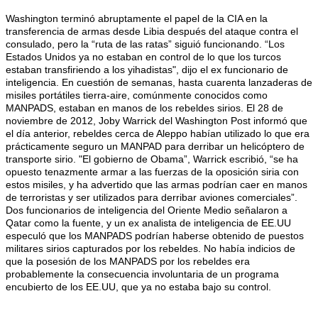
Washington terminó abruptamente el papel de la CIA en la
transferencia de armas desde Libia después del ataque contra el
consulado, pero la “ruta de las ratas” siguió funcionando. “Los
Estados Unidos ya no estaban en control de lo que los turcos
estaban transfiriendo a los yihadistas", dijo el ex funcionario de
inteligencia. En cuestión de semanas, hasta cuarenta lanzaderas de
misiles portátiles tierra-aire, comúnmente conocidos como
MANPADS, estaban en manos de los rebeldes sirios. El 28 de
noviembre de 2012, Joby Warrick del Washington Post informó que
el día anterior, rebeldes cerca de Aleppo habían utilizado lo que era
prácticamente seguro un MANPAD para derribar un helicóptero de
transporte sirio. "El gobierno de Obama”, Warrick escribió, “se ha
opuesto tenazmente armar a las fuerzas de la oposición siria con
estos misiles, y ha advertido que las armas podrían caer en manos
de terroristas y ser utilizados para derribar aviones comerciales”.
Dos funcionarios de inteligencia del Oriente Medio señalaron a
Qatar como la fuente, y un ex analista de inteligencia de EE.UU
especuló que los MANPADS podrían haberse obtenido de puestos
militares sirios capturados por los rebeldes. No había indicios de
que la posesión de los MANPADS por los rebeldes era
probablemente la consecuencia involuntaria de un programa
encubierto de los EE.UU, que ya no estaba bajo su control.