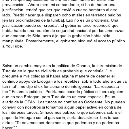
provocación: "Ahora mire, mi comandante, si ha de haber una
justificación, tendrá que ser que envié a cuatro hombres al otro
lado. Puedo hacer que disparen ocho misiles en terrenos baldíos
[en las proximidades de la tumba]. Eso no es un problema. Una
justificación puede ser creada”. El gobierno turco reconoció que
había habido una reunión de seguridad nacional por las amenazas
que emanan de Siria, pero dijo que la grabación había sido
manipulada. Posteriormente, el gobierno bloqueó el acceso público
a YouTube.
Salvo un cambio mayor en la política de Obama, la intromisión de
Turquía en la guerra civil siria es probable que continúe. "Le
pregunté a mis colegas si había alguna manera de detener el
continuo apoyo de Erdogan a los rebeldes, sobre todo ahora que va
tan mal", me dijo el ex funcionario de inteligencia. "La respuesta
fue:" Estamos jodidos". Podríamos hacerlo público si fuera alguien
que no sea Erdogan, pero Turquía es un caso especial. Es un
aliado de la OTAN. Los turcos no confían en Occidente. No pueden
convivir con nosotros si tomamos algún papel activo en contra de
los intereses turcos. Si hacemos público lo que sabemos sobre el
papel de Erdogan con el gas sarín, sería desastroso. Los turcos
dirían: "Te odiamos por decirnos lo que podemos y no podemos
hacer." '