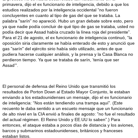
primavera, dijo el ex funcionario de inteligencia, debido a que los
estudios realizados por la inteligencia occidental “no fueron
concluyentes en cuanto al tipo de gas del que se trataba. La
palabra "sarín" no apareció. Hubo un gran debate sobre esto, pero
ya que nadie podía concluir de qué tipo de gas se trataba, usted no
podía decir que Assad había cruzado la línea roja del presidente”.
Para el 21 de agosto, el ex funcionario de inteligencia continuó, “la
oposición siria claramente se había enterado de esto y anunció que
gas "sarín" del ejército sirio había sido utilizado, antes de que
pudiera hacerse cualquier análisis, y la prensa y la Casa Blanca no
perdieron tiempo. Ya que se trataba de sarín, ‘tenía que ser
Assad’”.
El personal de defensa del Reino Unido que transmitió los
resultados de Porton Down al Estado Mayor Conjunto, le estaban
enviando a los estadounidenses un mensaje, dijo el ex funcionario
de inteligencia: “Nos están tendiendo una trampa aquí". (Este
recuento le daba sentido a un escueto mensaje que un funcionario
de alto nivel en la CIA envió a finales de agosto: "no fue el resultado
del actual régimen. El Reino Unido y EE.UU lo saben”.) Para
entonces, el ataque estaba a pocos días de distancia y los aviones,
barcos y submarinos estadounidenses, británicos y franceses
estaban listos.