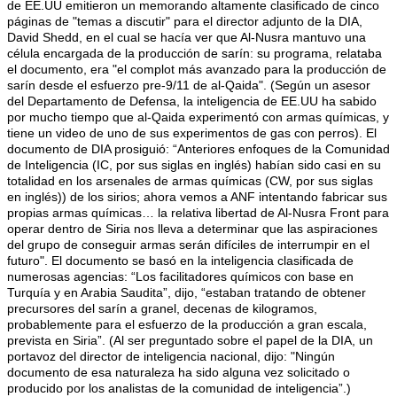
de EE.UU emitieron un memorando altamente clasificado de cinco
páginas de "temas a discutir" para el director adjunto de la DIA,
David Shedd, en el cual se hacía ver que Al-Nusra mantuvo una
célula encargada de la producción de sarín: su programa, relataba
el documento, era "el complot más avanzado para la producción de
sarín desde el esfuerzo pre-9/11 de al-Qaida". (Según un asesor
del Departamento de Defensa, la inteligencia de EE.UU ha sabido
por mucho tiempo que al-Qaida experimentó con armas químicas, y
tiene un video de uno de sus experimentos de gas con perros). El
documento de DIA prosiguió: “Anteriores enfoques de la Comunidad
de Inteligencia (IC, por sus siglas en inglés) habían sido casi en su
totalidad en los arsenales de armas químicas (CW, por sus siglas
en inglés)) de los sirios; ahora vemos a ANF intentando fabricar sus
propias armas químicas… la relativa libertad de Al-Nusra Front para
operar dentro de Siria nos lleva a determinar que las aspiraciones
del grupo de conseguir armas serán difíciles de interrumpir en el
futuro". El documento se basó en la inteligencia clasificada de
numerosas agencias: “Los facilitadores químicos con base en
Turquía y en Arabia Saudita”, dijo, “estaban tratando de obtener
precursores del sarín a granel, decenas de kilogramos,
probablemente para el esfuerzo de la producción a gran escala,
prevista en Siria”. (Al ser preguntado sobre el papel de la DIA, un
portavoz del director de inteligencia nacional, dijo: "Ningún
documento de esa naturaleza ha sido alguna vez solicitado o
producido por los analistas de la comunidad de inteligencia”.)