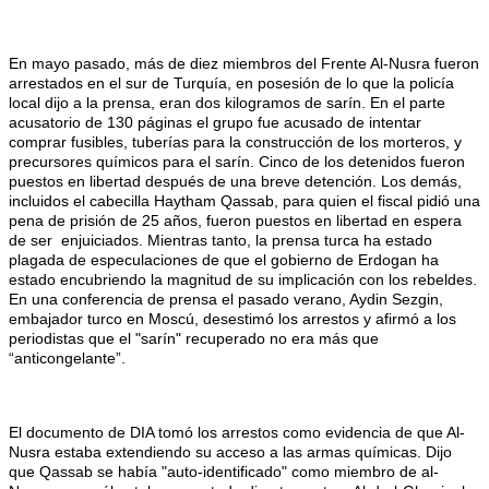
En mayo pasado, más de diez miembros del Frente Al-Nusra fueron
arrestados en el sur de Turquía, en posesión de lo que la policía
local dijo a la prensa, eran dos kilogramos de sarín. En el parte
acusatorio de 130 páginas el grupo fue acusado de intentar
comprar fusibles, tuberías para la construcción de los morteros, y
precursores químicos para el sarín. Cinco de los detenidos fueron
puestos en libertad después de una breve detención. Los demás,
incluidos el cabecilla Haytham Qassab, para quien el fiscal pidió una
pena de prisión de 25 años, fueron puestos en libertad en espera
de ser enjuiciados. Mientras tanto, la prensa turca ha estado
plagada de especulaciones de que el gobierno de Erdogan ha
estado encubriendo la magnitud de su implicación con los rebeldes.
En una conferencia de prensa el pasado verano, Aydin Sezgin,
embajador turco en Moscú, desestimó los arrestos y afirmó a los
periodistas que el "sarín" recuperado no era más que
“anticongelante”.
El documento de DIA tomó los arrestos como evidencia de que Al-
Nusra estaba extendiendo su acceso a las armas químicas. Dijo
que Qassab se había "auto-identificado" como miembro de al-