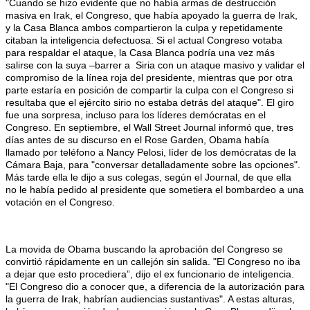
"Cuando se hizo evidente que no había armas de destrucción
masiva en Irak, el Congreso, que había apoyado la guerra de Irak,
y la Casa Blanca ambos compartieron la culpa y repetidamente
citaban la inteligencia defectuosa. Si el actual Congreso votaba
para respaldar el ataque, la Casa Blanca podría una vez más
salirse con la suya –barrer a Siria con un ataque masivo y validar el
compromiso de la línea roja del presidente, mientras que por otra
parte estaría en posición de compartir la culpa con el Congreso si
resultaba que el ejército sirio no estaba detrás del ataque". El giro
fue una sorpresa, incluso para los líderes demócratas en el
Congreso. En septiembre, el Wall Street Journal informó que, tres
días antes de su discurso en el Rose Garden, Obama había
llamado por teléfono a Nancy Pelosi, líder de los demócratas de la
Cámara Baja, para "conversar detalladamente sobre las opciones".
Más tarde ella le dijo a sus colegas, según el Journal, de que ella
no le había pedido al presidente que sometiera el bombardeo a una
votación en el Congreso.
La movida de Obama buscando la aprobación del Congreso se
convirtió rápidamente en un callejón sin salida. "El Congreso no iba
a dejar que esto procediera”, dijo el ex funcionario de inteligencia.
"El Congreso dio a conocer que, a diferencia de la autorización para
la guerra de Irak, habrían audiencias sustantivas". A estas alturas,