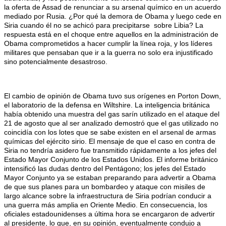
la oferta de Assad de renunciar a su arsenal químico en un acuerdo
mediado por Rusia. ¿Por qué la demora de Obama y luego cede en
Siria cuando él no se achicó para precipitarse sobre Libia? La
respuesta está en el choque entre aquellos en la administración de
Obama comprometidos a hacer cumplir la línea roja, y los líderes
militares que pensaban que ir a la guerra no solo era injustificado
sino potencialmente desastroso.
El cambio de opinión de Obama tuvo sus orígenes en Porton Down,
el laboratorio de la defensa en Wiltshire. La inteligencia británica
había obtenido una muestra del gas sarín utilizado en el ataque del
21 de agosto que al ser analizado demostró que el gas utilizado no
coincidía con los lotes que se sabe existen en el arsenal de armas
químicas del ejército sirio. El mensaje de que el caso en contra de
Siria no tendría asidero fue transmitido rápidamente a los jefes del
Estado Mayor Conjunto de los Estados Unidos. El informe británico
intensificó las dudas dentro del Pentágono; los jefes del Estado
Mayor Conjunto ya se estaban preparando para advertir a Obama
de que sus planes para un bombardeo y ataque con misiles de
largo alcance sobre la infraestructura de Siria podrían conducir a
una guerra más amplia en Oriente Medio. En consecuencia, los
oficiales estadounidenses a última hora se encargaron de advertir
al presidente, lo que, en su opinión, eventualmente condujo a