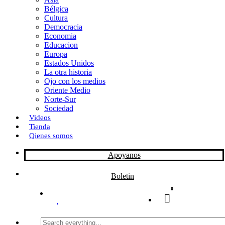
Bélgica
k
o
a
Cultura
Democracia
n
r
Economia
Educacion
t
Europa
Estados Unidos
i
La otra historia
r
Ojo con los medios
Oriente Medio
Norte-Sur
Sociedad
Videos
Tienda
Qienes somos
Apoyanos
Boletin
0
Search