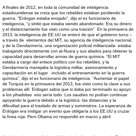
A finales de 2012, en toda la comunidad de inteligencia
estadounidense se creía que los rebeldes estaban perdiendo la
guerra. "Erdogan estaba enojado”, dijo el ex funcionario de
inteligencia, “y sintió que estaba siendo abandonado. Era su dinero
y el distanciamiento fue visto como una traición". En la primavera de
2013, la inteligencia de EE.UU se enteró de que el gobierno turco –
a través de elementos del MIT, su agencia de inteligencia nacional,
y de la Gendarmería, una organización policial militarizada- estaba
trabajando directamente con al-Nusra y sus aliados para obtener la
capacidad para desarrollar armas de guerra química. “El MIT
estaba a cargo del enlace político con los rebeldes, y la
Gendarmería manejaba la logística militar, asesoramiento y
capacitación en el lugar -incluido el entrenamiento en la guerra
química”, dijo el ex funcionario de inteligencia. “Aumentar el papel
de Turquía en la primavera del 2013, fue visto como la clave a sus
problemas allí. Erdogan sabía que si daba por terminado su apoyo
a los yihadistas eso sería todo. Los saudíes no podían continuar
apoyando la guerra debido a la logística -las distancias y la
dificultad para el traslado de armas y suministros. La esperanza de
Erdogan era instigar un evento que obligaría a los EE.UU a cruzar
la línea roja. Pero Obama no respondió en marzo y abril.