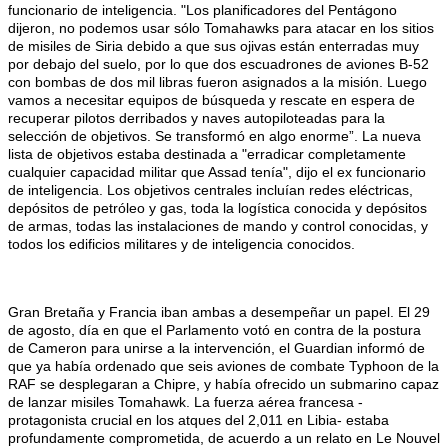
funcionario de inteligencia. "Los planificadores del Pentágono
dijeron, no podemos usar sólo Tomahawks para atacar en los sitios
de misiles de Siria debido a que sus ojivas están enterradas muy
por debajo del suelo, por lo que dos escuadrones de aviones B-52
con bombas de dos mil libras fueron asignados a la misión. Luego
vamos a necesitar equipos de búsqueda y rescate en espera de
recuperar pilotos derribados y naves autopiloteadas para la
selección de objetivos. Se transformó en algo enorme”. La nueva
lista de objetivos estaba destinada a "erradicar completamente
cualquier capacidad militar que Assad tenía", dijo el ex funcionario
de inteligencia. Los objetivos centrales incluían redes eléctricas,
depósitos de petróleo y gas, toda la logística conocida y depósitos
de armas, todas las instalaciones de mando y control conocidas, y
todos los edificios militares y de inteligencia conocidos.
Gran Bretaña y Francia iban ambas a desempeñar un papel. El 29
de agosto, día en que el Parlamento votó en contra de la postura
de Cameron para unirse a la intervención, el Guardian informó de
que ya había ordenado que seis aviones de combate Typhoon de la
RAF se desplegaran a Chipre, y había ofrecido un submarino capaz
de lanzar misiles Tomahawk. La fuerza aérea francesa -
protagonista crucial en los atques del 2,011 en Libia- estaba
profundamente comprometida, de acuerdo a un relato en Le Nouvel