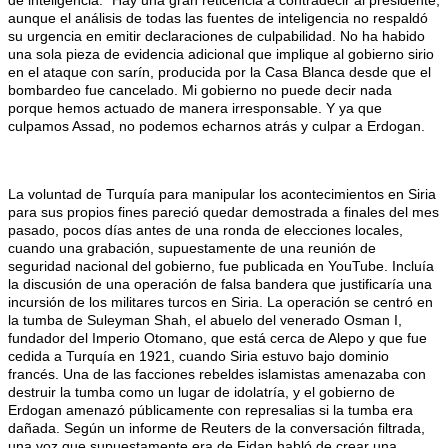
de inteligencia. "Hay una gran reticencia a contradecir al presidente,
aunque el análisis de todas las fuentes de inteligencia no respaldó
su urgencia en emitir declaraciones de culpabilidad. No ha habido
una sola pieza de evidencia adicional que implique al gobierno sirio
en el ataque con sarín, producida por la Casa Blanca desde que el
bombardeo fue cancelado. Mi gobierno no puede decir nada
porque hemos actuado de manera irresponsable. Y ya que
culpamos Assad, no podemos echarnos atrás y culpar a Erdogan.
La voluntad de Turquía para manipular los acontecimientos en Siria
para sus propios fines pareció quedar demostrada a finales del mes
pasado, pocos días antes de una ronda de elecciones locales,
cuando una grabación, supuestamente de una reunión de
seguridad nacional del gobierno, fue publicada en YouTube. Incluía
la discusión de una operación de falsa bandera que justificaría una
incursión de los militares turcos en Siria. La operación se centró en
la tumba de Suleyman Shah, el abuelo del venerado Osman I,
fundador del Imperio Otomano, que está cerca de Alepo y que fue
cedida a Turquía en 1921, cuando Siria estuvo bajo dominio
francés. Una de las facciones rebeldes islamistas amenazaba con
destruir la tumba como un lugar de idolatría, y el gobierno de
Erdogan amenazó públicamente con represalias si la tumba era
dañada. Según un informe de Reuters de la conversación filtrada,
una voz que supuestamente era de Fidan habló de crear una