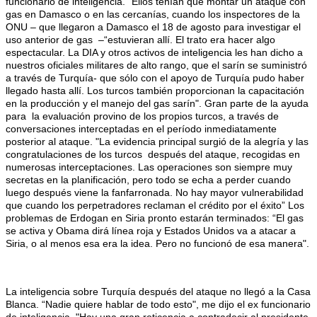
funcionario de inteligencia. "Ellos tenían que montar un ataque con
gas en Damasco o en las cercanías, cuando los inspectores de la
ONU – que llegaron a Damasco el 18 de agosto para investigar el
uso anterior de gas –“estuvieran allí. El trato era hacer algo
espectacular. La DIA y otros activos de inteligencia les han dicho a
nuestros oficiales militares de alto rango, que el sarín se suministró
a través de Turquía- que sólo con el apoyo de Turquía pudo haber
llegado hasta allí. Los turcos también proporcionan la capacitación
en la producción y el manejo del gas sarín". Gran parte de la ayuda
para la evaluación provino de los propios turcos, a través de
conversaciones interceptadas en el período inmediatamente
posterior al ataque. "La evidencia principal surgió de la alegría y las
congratulaciones de los turcos después del ataque, recogidas en
numerosas interceptaciones. Las operaciones son siempre muy
secretas en la planificación, pero todo se echa a perder cuando
luego después viene la fanfarronada. No hay mayor vulnerabilidad
que cuando los perpetradores reclaman el crédito por el éxito” Los
problemas de Erdogan en Siria pronto estarán terminados: “El gas
se activa y Obama dirá línea roja y Estados Unidos va a atacar a
Siria, o al menos esa era la idea. Pero no funcionó de esa manera".
La inteligencia sobre Turquía después del ataque no llegó a la Casa
Blanca. “Nadie quiere hablar de todo esto", me dijo el ex funcionario