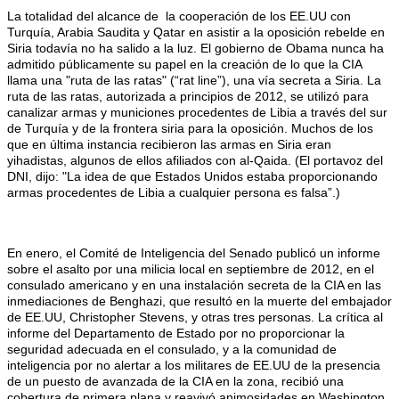
La totalidad del alcance de la cooperación de los EE.UU con
Turquía, Arabia Saudita y Qatar en asistir a la oposición rebelde en
Siria todavía no ha salido a la luz. El gobierno de Obama nunca ha
admitido públicamente su papel en la creación de lo que la CIA
llama una "ruta de las ratas" (“rat line”), una vía secreta a Siria. La
ruta de las ratas, autorizada a principios de 2012, se utilizó para
canalizar armas y municiones procedentes de Libia a través del sur
de Turquía y de la frontera siria para la oposición. Muchos de los
que en última instancia recibieron las armas en Siria eran
yihadistas, algunos de ellos afiliados con al-Qaida. (El portavoz del
DNI, dijo: "La idea de que Estados Unidos estaba proporcionando
armas procedentes de Libia a cualquier persona es falsa”.)
En enero, el Comité de Inteligencia del Senado publicó un informe
sobre el asalto por una milicia local en septiembre de 2012, en el
consulado americano y en una instalación secreta de la CIA en las
inmediaciones de Benghazi, que resultó en la muerte del embajador
de EE.UU, Christopher Stevens, y otras tres personas. La crítica al
informe del Departamento de Estado por no proporcionar la
seguridad adecuada en el consulado, y a la comunidad de
inteligencia por no alertar a los militares de EE.UU de la presencia
de un puesto de avanzada de la CIA en la zona, recibió una
cobertura de primera plana y reavivó animosidades en Washington,