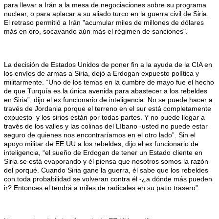
para llevar a Irán a la mesa de negociaciones sobre su programa
nuclear, o para aplacar a su aliado turco en la guerra civil de Siria.
El retraso permitió a Irán "acumular miles de millones de dólares
más en oro, socavando aún más el régimen de sanciones".
La decisión de Estados Unidos de poner fin a la ayuda de la CIA en
los envíos de armas a Siria, dejó a Erdogan expuesto política y
militarmente. “Uno de los temas en la cumbre de mayo fue el hecho
de que Turquía es la única avenida para abastecer a los rebeldes
en Siria”, dijo el ex funcionario de inteligencia. No se puede hacer a
través de Jordania porque el terreno en el sur está completamente
expuesto y los sirios están por todas partes. Y no puede llegar a
través de los valles y las colinas del Líbano -usted no puede estar
seguro de quienes nos encontraríamos en el otro lado”. Sin el
apoyo militar de EE.UU a los rebeldes, dijo el ex funcionario de
inteligencia, “el sueño de Erdogan de tener un Estado cliente en
Siria se está evaporando y él piensa que nosotros somos la razón
del porqué. Cuando Siria gane la guerra, él sabe que los rebeldes
con toda probabilidad se volveran contra él -¿a dónde más pueden
ir? Entonces el tendrá a miles de radicales en su patio trasero”.