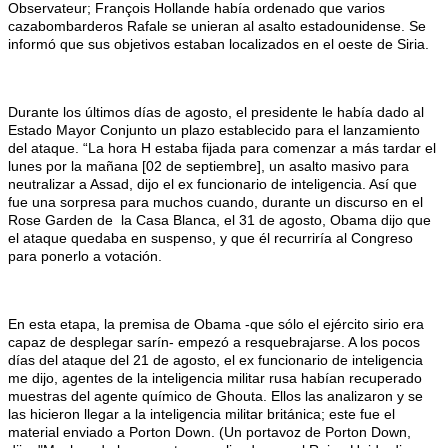
Observateur; François Hollande había ordenado que varios
cazabombarderos Rafale se unieran al asalto estadounidense. Se
informó que sus objetivos estaban localizados en el oeste de Siria.
Durante los últimos días de agosto, el presidente le había dado al
Estado Mayor Conjunto un plazo establecido para el lanzamiento
del ataque. “La hora H estaba fijada para comenzar a más tardar el
lunes por la mañana [02 de septiembre], un asalto masivo para
neutralizar a Assad, dijo el ex funcionario de inteligencia. Así que
fue una sorpresa para muchos cuando, durante un discurso en el
Rose Garden de la Casa Blanca, el 31 de agosto, Obama dijo que
el ataque quedaba en suspenso, y que él recurriría al Congreso
para ponerlo a votación.
En esta etapa, la premisa de Obama -que sólo el ejército sirio era
capaz de desplegar sarín- empezó a resquebrajarse. A los pocos
días del ataque del 21 de agosto, el ex funcionario de inteligencia
me dijo, agentes de la inteligencia militar rusa habían recuperado
muestras del agente químico de Ghouta. Ellos las analizaron y se
las hicieron llegar a la inteligencia militar británica; este fue el
material enviado a Porton Down. (Un portavoz de Porton Down,