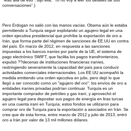
“Más allá de eso", dijo ella, "Yo no voy a leer los detalles de sus
conversaciones”.)
Pero Erdogan no salió con las manos vacías. Obama aún le estaba
permitiendo a Turquía seguir explotando un agujero legal en una
orden ejecutiva presidencial que prohíbe la exportación de oro a
Irán, que forma parte del régimen de sanciones de EE.UU en contra
del país. En marzo de 2012, en respuesta a las sanciones
impuestas a los bancos iraníes por parte de la UE, el sistema de
pago electrónico SWIFT, que facilita los pagos transfronterizos,
expulsó ??decenas de instituciones financieras iraníes,
restringiendo severamente la capacidad del país para conducir
actividades comerciales internacionales. Los EE.UU acompañó la
medida emitiendo una orden ejecutiva en julio, pero dejó lo que
llegó a ser conocido como un "agujero del oro": los envíos de oro a
entidades iraníes privadas podrían continuar. Turquía es un
importante comprador de petróleo y gas iraní, y aprovechó el
agujero legal para depositar sus pagos de energía en liras turcas
en una cuenta iraní en Turquía; estos fondos se utilizaron para
comprar oro de Turquía para la exportación a asociados en Irán. Se
cree que de esta forma, entre marzo de 2012 y julio de 2013, entró
oro a Irán por valor de 13 mil millones dólares.