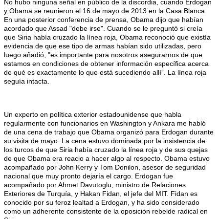
No hubo ninguna señal en público de la discordia, cuando Erdogan
y Obama se reunieron el 16 de mayo de 2013 en la Casa Blanca.
En una posterior conferencia de prensa, Obama dijo que habían
acordado que Assad "debe irse". Cuando se le preguntó si creía
que Siria había cruzado la línea roja, Obama reconoció que existía
evidencia de que ese tipo de armas habían sido utilizadas, pero
luego añadió, "es importante para nosotros asegurarnos de que
estamos en condiciones de obtener información específica acerca
de qué es exactamente lo que está sucediendo allí”. La línea roja
seguía intacta.
Un experto en política exterior estadounidense que habla
regularmente con funcionarios en Washington y Ankara me habló
de una cena de trabajo que Obama organizó para Erdogan durante
su visita de mayo. La cena estuvo dominada por la insistencia de
los turcos de que Siria había cruzado la línea roja y de sus quejas
de que Obama era reacio a hacer algo al respecto. Obama estuvo
acompañado por John Kerry y Tom Donilon, asesor de seguridad
nacional que muy pronto dejaría el cargo. Erdogan fue
acompañado por Ahmet Davutoglu, ministro de Relaciones
Exteriores de Turquía, y Hakan Fidan, el jefe del MIT. Fidan es
conocido por su feroz lealtad a Erdogan, y ha sido considerado
como un adherente consistente de la oposición rebelde radical en