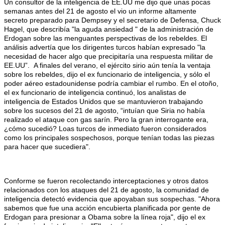
Un consultor de la inteligencia de EE.UU me dijo que unas pocas
semanas antes del 21 de agosto el vio un informe altamente
secreto preparado para Dempsey y el secretario de Defensa, Chuck
Hagel, que describía "la aguda ansiedad " de la administración de
Erdogan sobre las menguantes perspectivas de los rebeldes. El
análisis advertía que los dirigentes turcos habían expresado "la
necesidad de hacer algo que precipitaría una respuesta militar de
EE.UU”. A finales del verano, el ejército sirio aún tenía la ventaja
sobre los rebeldes, dijo el ex funcionario de inteligencia, y sólo el
poder aéreo estadounidense podría cambiar el rumbo. En el otoño,
el ex funcionario de inteligencia continuó, los analistas de
inteligencia de Estados Unidos que se mantuvieron trabajando
sobre los sucesos del 21 de agosto, “intuían que Siria no había
realizado el ataque con gas sarín. Pero la gran interrogante era,
¿cómo sucedió? Loas turcos de inmediato fueron considerados
como los principales sospechosos, porque tenían todas las piezas
para hacer que sucediera".
Conforme se fueron recolectando interceptaciones y otros datos
relacionados con los ataques del 21 de agosto, la comunidad de
inteligencia detectó evidencia que apoyaban sus sospechas. "Ahora
sabemos que fue una acción encubierta planificada por gente de
Erdogan para presionar a Obama sobre la línea roja", dijo el ex