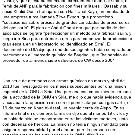
Nusra, y que él estaba conectado directamente a Abd-al-Ghani, el
"emir de ANF para la fabricación con fines militares". Qassab y su
socio Khalid Ousta trabajaron con Halil Unal Kaya, un empleado de
una empresa turca llamada Zirve Export, que proporcionó
“cotizaciones sobre precios de grandes cantidades de precursores
del gas sarín”. El plan de Abdul-Ghani era que por medio de dos
asociados se lograra "perfeccionar un método para fabricar sarín, y
luego ir a Siria para entrenar a otros para comenzar la producción a
gran escala en un laboratorio no identificado en Siria”. El
documento de DIA dijo que uno de sus agentes había comprado un
precursor en el 'mercado químico de Bagdad', que “ha servido de
proveedor de al menos siete esfuerzos de CW desde 2004”.
Una serie de atentados con armas químicas en marzo y abril de
2013 fue investigado en los meses subsecuentes por una misión
especial de la ONU a Siria. Una persona con conocimiento cercano
de la actividad de la ONU en Siria, me dijo que había evidencia que
vinculaba a la oposición siria con el primer ataque con gas sarín, el
19 de marzo en Khan Al-Assal, un pueblo cerca de Alepo. En su
informe final en diciembre, la misión dijo que al menos 19 civiles y
un soldado sirio se encontraban entre las víctimas mortales, junto
con decenas de heridos. La misión no tenía ningún mandato para
asignar responsabilidad por el ataque, pero la persona con