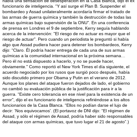
había una sensación de desesperación en la Casa Blanca, dijo el ex
funcionario de inteligencia. “Y así surge el Plan B. Suspender el
bombardeo y Assad unilateralmente acordaría firmar el tratado de
las armas de guerra química y también la destrucción de todas las
armas químicas bajo supervisión de la ONU". En una conferencia
de prensa en Londres el 9 de septiembre, Kerry seguía hablando
acerca de la intervención: "El riesgo de no actuar es mayor que el
riesgo de actuar". Pero cuando un periodista le preguntó si había
algo que Assad pudiera hacer para detener los bombardeos, Kerry
dijo: “Claro. Él podría hacer entrega de cada una de sus armas
químicas a la comunidad internacional en la próxima semana…
Pero él no está dispuesto a hacerlo, y no se puede hacer,
obviamente." Como reportó el New York Times el día siguiente, el
acuerdo negociado por los rusos que surgió poco después, había
sido discutido primero por Obama y Putin en el verano de 2012.
Aunque los planes del ataque fueron dejados de lado, el gobierno
no cambió su evaluación pública de la justificación para ir a la
guerra. “Existe cero tolerancia en ese nivel para la existencia de un
error", dijo el ex funcionario de inteligencia refiriéndose a los altos
funcionarios de la Casa Blanca. “Ellos no podían darse el lujo de
decir: ‘Nos equivocamos'. (El portavoz de DNI dijo: “El régimen de
Assad, y sólo el régimen de Assad, podría haber sido responsables
del ataque con armas químicas, que tuvo lugar el 21 de agosto”.)