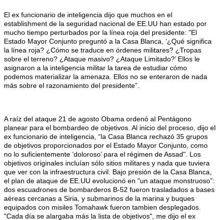
El ex funcionario de inteligencia dijo que muchos en el
establishment de la seguridad nacional de EE.UU han estado por
mucho tiempo perturbados por la línea roja del presidente: "El
Estado Mayor Conjunto preguntó a la Casa Blanca, ‘¿Qué significa
la línea roja? ¿Cómo se traduce en órdenes militares? ¿Tropas
sobre el terreno? ¿Ataque masivo? ¿Ataque Limitado?’ Ellos le
asignaron a la inteligencia militar la tarea de estudiar cómo
podemos materializar la amenaza. Ellos no se enteraron de nada
más sobre el razonamiento del presidente”.
A raíz del ataque 21 de agosto Obama ordenó al Pentágono
planear para el bombardeo de objetivos. Al inicio del proceso, dijo el
ex funcionario de inteligencia, “la Casa Blanca rechazó 35 grupos
de objetivos proporcionados por el Estado Mayor Conjunto, como
no lo suficientemente ‘doloroso’ para el régimen de Assad". Los
objetivos originales incluían sólo sitios militares y nada que tuviera
que ver con la infraestructura civil. Bajo presión de la Casa Blanca,
el plan de ataque de EE.UU evolucionó en "un ataque monstruoso”:
dos escuadrones de bombarderos B-52 fueron trasladados a bases
aéreas cercanas a Siria, y submarinos de la marina y buques
equipados con misiles Tomahawk fueron tambien desplegados.
"Cada día se alargaba más la lista de objetivos", me dijo el ex