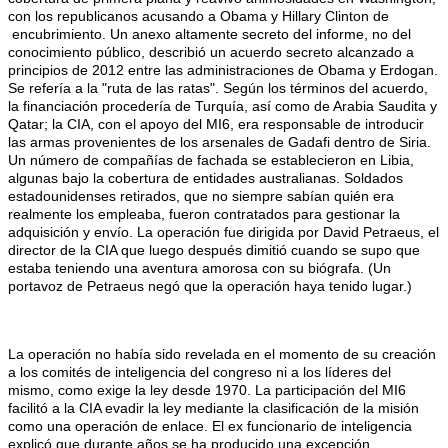
con los republicanos acusando a Obama y Hillary Clinton de
encubrimiento. Un anexo altamente secreto del informe, no del
conocimiento público, describió un acuerdo secreto alcanzado a
principios de 2012 entre las administraciones de Obama y Erdogan.
Se refería a la "ruta de las ratas". Según los términos del acuerdo,
la financiación procedería de Turquía, así como de Arabia Saudita y
Qatar; la CIA, con el apoyo del MI6, era responsable de introducir
las armas provenientes de los arsenales de Gadafi dentro de Siria.
Un número de compañías de fachada se establecieron en Libia,
algunas bajo la cobertura de entidades australianas. Soldados
estadounidenses retirados, que no siempre sabían quién era
realmente los empleaba, fueron contratados para gestionar la
adquisición y envío. La operación fue dirigida por David Petraeus, el
director de la CIA que luego después dimitió cuando se supo que
estaba teniendo una aventura amorosa con su biógrafa. (Un
portavoz de Petraeus negó que la operación haya tenido lugar.)
La operación no había sido revelada en el momento de su creación
a los comités de inteligencia del congreso ni a los líderes del
mismo, como exige la ley desde 1970. La participación del MI6
facilitó a la CIA evadir la ley mediante la clasificación de la misión
como una operación de enlace. El ex funcionario de inteligencia
explicó que durante años se ha producido una excepción