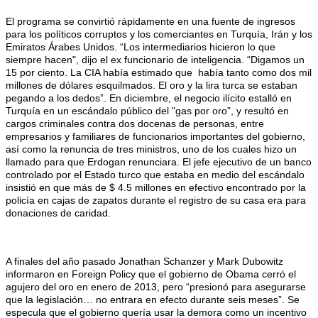
El programa se convirtió rápidamente en una fuente de ingresos
para los políticos corruptos y los comerciantes en Turquía, Irán y los
Emiratos Árabes Unidos. “Los intermediarios hicieron lo que
siempre hacen", dijo el ex funcionario de inteligencia. “Digamos un
15 por ciento. La CIA había estimado que había tanto como dos mil
millones de dólares esquilmados. El oro y la lira turca se estaban
pegando a los dedos”. En diciembre, el negocio ilícito estalló en
Turquía en un escándalo público del "gas por oro”, y resultó en
cargos criminales contra dos docenas de personas, entre
empresarios y familiares de funcionarios importantes del gobierno,
así como la renuncia de tres ministros, uno de los cuales hizo un
llamado para que Erdogan renunciara. El jefe ejecutivo de un banco
controlado por el Estado turco que estaba en medio del escándalo
insistió en que más de $ 4.5 millones en efectivo encontrado por la
policía en cajas de zapatos durante el registro de su casa era para
donaciones de caridad.
A finales del año pasado Jonathan Schanzer y Mark Dubowitz
informaron en Foreign Policy que el gobierno de Obama cerró el
agujero del oro en enero de 2013, pero “presionó para asegurarse
que la legislación… no entrara en efecto durante seis meses”. Se
especula que el gobierno quería usar la demora como un incentivo