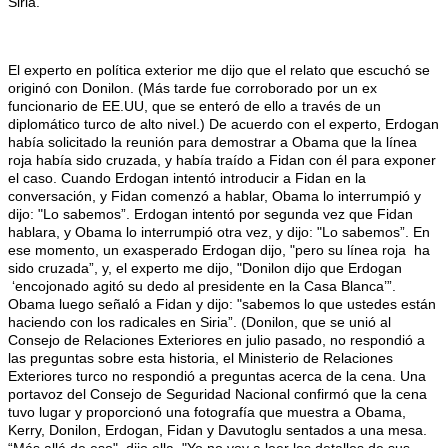
Siria.
El experto en política exterior me dijo que el relato que escuchó se
originó con Donilon. (Más tarde fue corroborado por un ex
funcionario de EE.UU, que se enteró de ello a través de un
diplomático turco de alto nivel.) De acuerdo con el experto, Erdogan
había solicitado la reunión para demostrar a Obama que la línea
roja había sido cruzada, y había traído a Fidan con él para exponer
el caso. Cuando Erdogan intentó introducir a Fidan en la
conversación, y Fidan comenzó a hablar, Obama lo interrumpió y
dijo: "Lo sabemos”. Erdogan intentó por segunda vez que Fidan
hablara, y Obama lo interrumpió otra vez, y dijo: "Lo sabemos”. En
ese momento, un exasperado Erdogan dijo, "pero su línea roja ha
sido cruzada”, y, el experto me dijo, "Donilon dijo que Erdogan
‘encojonado agitó su dedo al presidente en la Casa Blanca’”.
Obama luego señaló a Fidan y dijo: "sabemos lo que ustedes están
haciendo con los radicales en Siria”. (Donilon, que se unió al
Consejo de Relaciones Exteriores en julio pasado, no respondió a
las preguntas sobre esta historia, el Ministerio de Relaciones
Exteriores turco no respondió a preguntas acerca de la cena. Una
portavoz del Consejo de Seguridad Nacional confirmó que la cena
tuvo lugar y proporcionó una fotografía que muestra a Obama,
Kerry, Donilon, Erdogan, Fidan y Davutoglu sentados a una mesa.