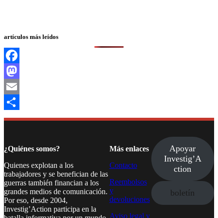
artículos más leídos
Facebook
Mastodon
Email
Compartir
Apoyar
¿Quiénes somos?
Más enlaces
Investig’A
Quienes explotan a los
Contacto
ction
trabajadores y se benefician de las
Reembolsos
guerras también financian a los
y
grandes medios de comunicación.
boletín
devoluciones
Por eso, desde 2004,
Investig’Action participa en la
Aviso legal y
batalla informativa por un mundo