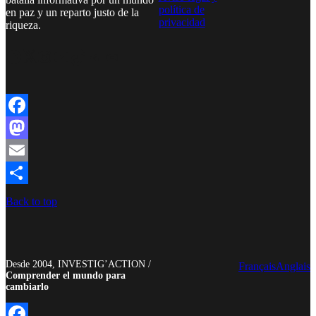
política de
en paz y un reparto justo de la
privacidad
riqueza.
Facebook
Twitter
Instagram
YouTube
TikTok
Telegram
Enlace
Facebook
Mastodon
Email
Compartir
Back to top
Desde 2004, INVESTIG’ACTION /
Français
Anglais
Comprender el mundo para
cambiarlo