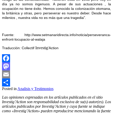
día ya no somos ingenuos. A pesar de sus actuaciones , la
ocupación no tiene éxito. Hemos conocido la colonización otomana,
la británica y otras, pero perseverar es nuestro deber. Desde hace
milenios , nuestra vida no es más que una tragedia".
Fuente:
http://www.setmanaridirecta.info/noticia/perseveranca-
enfront-locupacio-al-walaja
Investig
Traducci
ó
n: Collectif
'Action
Facebook
Mastodon
Email
Posted in
Analisis y Testimonios
Compartir
Las opiniones expresadas en los artículos publicados en el sitio
Investig’Action son responsabilidad exclusiva de su(s) autor(es). Los
artículos publicados por Investig’Action y cuya fuente se indique
como «Investig’Action» pueden reproducirse mencionando la fuente