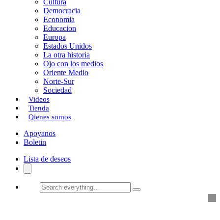
Cultura
k
o
a
Democracia
Economia
n
r
Educacion
Europa
t
Estados Unidos
i
La otra historia
Ojo con los medios
r
Oriente Medio
Norte-Sur
Sociedad
Videos
Tienda
Qienes somos
Apoyanos
Boletin
Lista de deseos
Search
everything...