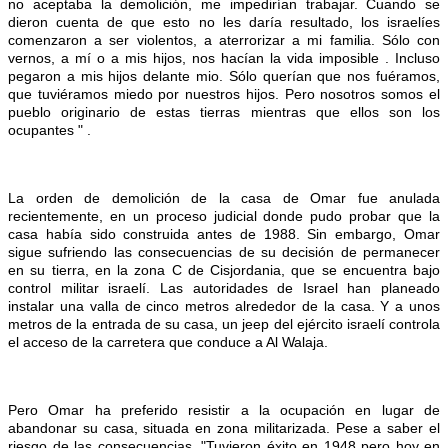
no aceptaba la demolición, me impedirían trabajar. Cuando se
dieron cuenta de que esto no les daría resultado, los israelíes
comenzaron a ser violentos, a aterrorizar a mi familia. Sólo con
vernos, a mí o a mis hijos, nos hacían la vida imposible . Incluso
pegaron a mis hijos delante mio. Sólo querían que nos fuéramos,
que tuviéramos miedo por nuestros hijos. Pero nosotros somos el
pueblo originario de estas tierras mientras que ellos son los
ocupantes " .
La orden de demolición de la casa de Omar fue anulada
recientemente, en un proceso judicial donde pudo probar que la
casa había sido construida antes de 1988. Sin embargo, Omar
sigue sufriendo las consecuencias de su decisión de permanecer
en su tierra, en la zona C de Cisjordania, que se encuentra bajo
control militar israelí. Las autoridades de Israel han planeado
instalar una valla de cinco metros alrededor de la casa. Y a unos
metros de la entrada de su casa, un jeep del ejército israelí controla
el acceso de la carretera que conduce a Al Walaja.
Pero Omar ha preferido resistir a la ocupación en lugar de
abandonar su casa, situada en zona militarizada. Pese a saber el
riesgo de las consecuencias. "Tuvieron éxito en 1948 pero hoy en