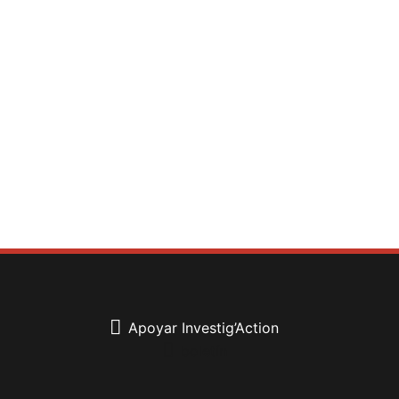
Apoyar Investig’Action
boletín