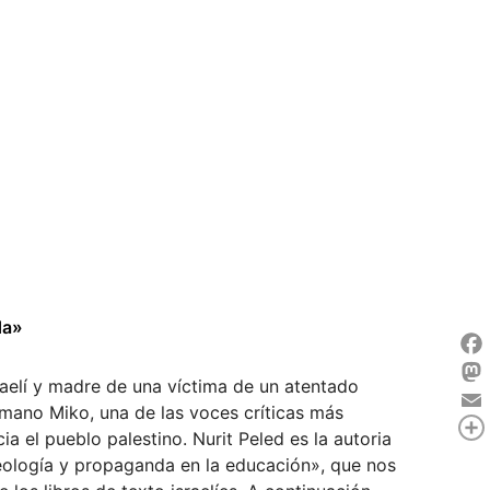
da»
Fac
Mas
raelí y madre de una víctima de un atentado
rmano Miko, una de las voces críticas más
Ema
Com
a el pueblo palestino. Nurit Peled es la autoria
 ideología y propaganda en la educación», que nos