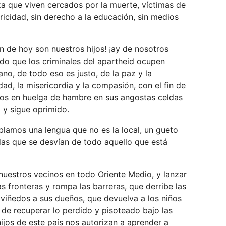
za que viven cercados por la muerte, víctimas de
tricidad, sin derecho a la educación, sin medios
n de hoy son nuestros hijos! ¡ay de nosotros
o que los criminales del apartheid ocupen
no, de todo eso es justo, de la paz y la
ad, la misericordia y la compasión, con el fin de
resos en huelga de hambre en sus angostas celdas
o y sigue oprimido.
blamos una lengua que no es la local, un gueto
das que se desvían de todo aquello que está
uestros vecinos en todo Oriente Medio, y lanzar
s fronteras y rompa las barreras, que derribe las
s viñedos a sus dueños, que devuelva a los niños
te de recuperar lo perdido y pisoteado bajo las
ijos de este país nos autorizan a aprender a