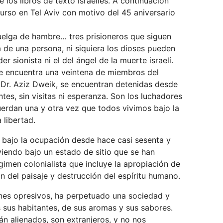
 los libros de texto israelíes. A continuación
rso en Tel Aviv con motivo del 45 aniversario
uelga de hambre… tres prisioneros que siguen
 de una persona, ni siquiera los dioses pueden
r sionista ni el del ángel de la muerte israelí.
se encuentra una veintena de miembros del
 Dr. Aziz Dweik, se encuentran detenidas desde
antes, sin visitas ni esperanza. Son los luchadores
uerdan una y otra vez que todos vivimos bajo la
 libertad.
 bajo la ocupación desde hace casi sesenta y
iviendo bajo un estado de sitio que se han
imen colonialista que incluye la apropiación de
ón del paisaje y destrucción del espíritu humano.
enes opresivos, ha perpetuado una sociedad y
s sus habitantes, de sus aromas y sus sabores.
tán alienados, son extranjeros, y no nos