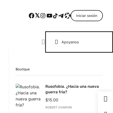
Facebook
Twitter
Instagram
YouTube
TikTok
Telegram
Enlace
Iniciar sesión
Search everything...
Apoyanos
Boutique
ebook
Rusofobia. ¿Hacia una nueva
todon
guerra fría?
il
$
15.00
partir
ROBERT CHARVIN