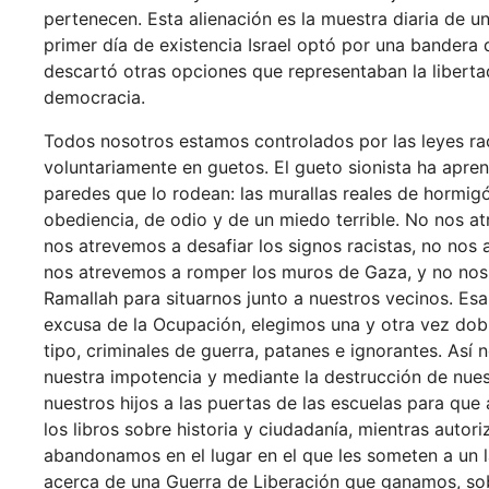
pertenecen. Esta alienación es la muestra diaria de u
primer día de existencia Israel optó por una bandera 
descartó otras opciones que representaban la liberta
democracia.
Todos nosotros estamos controlados por las leyes rac
voluntariamente en guetos. El gueto sionista ha apren
paredes que lo rodean: las murallas reales de hormig
obediencia, de odio y de un miedo terrible. No nos at
nos atrevemos a desafiar los signos racistas, no nos 
nos atrevemos a romper los muros de Gaza, y no nos 
Ramallah para situarnos junto a nuestros vecinos. Esa
excusa de la Ocupación, elegimos una y otra vez dob
tipo, criminales de guerra, patanes e ignorantes. As
nuestra impotencia y mediante la destrucción de nue
nuestros hijos a las puertas de las escuelas para q
los libros sobre historia y ciudadanía, mientras autori
abandonamos en el lugar en el que les someten a un l
acerca de una Guerra de Liberación que ganamos, so