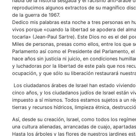
habla de la historia sesgada y el racismo anti-árabe de
reproducimos algunos extractos de su magnífico discu
de la guerra de 1967.
Dedico mis palabras esta noche a tres personas en h
vivos porque «cuando la libertad se apodera del alma
tocarla» (Jean-Paul Sartre). Este Dios no es el del pode
Miles de personas, presas como ellos, entre los que 
Parlamento así como el Presidente del Parlamento, el
hace años sin justicia ni juicio, en condiciones humill
y luchadoras por la libertad de este país que nos rec
ocupación, y que sólo su liberación restaurará nuestra
Los ciudadanos árabes de Israel han estado viviendo
cinco años, y los ciudadanos judíos de Israel están v
impuesto a sí mismos. Todos estamos sujetos a un rég
tierras y recursos hídricos, limpieza étnica, destrucci
Así, desde su creación, Israel, como todos los regím
una cultura alienadas, arrancadas de cuajo, apartada
Hasta los árboles y las flores de nuestros jardines es