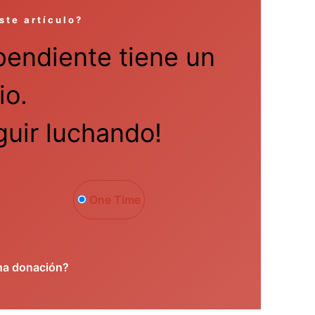
ste artículo?
pendiente tiene un
io.
uir luchando!
One Time
na donación?