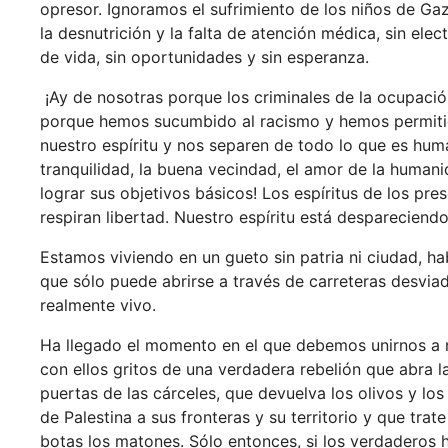
opresor. Ignoramos el sufrimiento de los niños de Ga
la desnutrición y la falta de atención médica, sin elec
de vida, sin oportunidades y sin esperanza.
¡Ay de nosotras porque los criminales de la ocupació
porque hemos sucumbido al racismo y hemos permitid
nuestro espíritu y nos separen de todo lo que es huma
tranquilidad, la buena vecindad, el amor de la humanid
lograr sus objetivos básicos! Los espíritus de los p
respiran libertad. Nuestro espíritu está despareciend
Estamos viviendo en un gueto sin patria ni ciudad, ha
que sólo puede abrirse a través de carreteras desvia
realmente vivo.
Ha llegado el momento en el que debemos unirnos a n
con ellos gritos de una verdadera rebelión que abra la
puertas de las cárceles, que devuelva los olivos y lo
de Palestina a sus fronteras y su territorio y que tra
botas los matones. Sólo entonces, si los verdaderos h