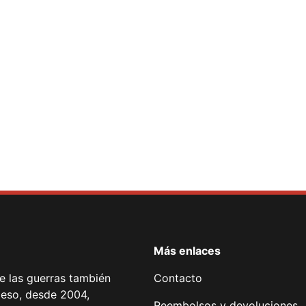
ent Form
Más enlaces
de las guerras también
Contacto
 eso, desde 2004,
Reembolsos y devoluciones