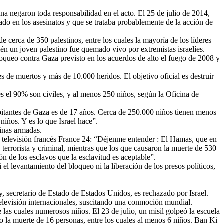
ina negaron toda responsabilidad en el acto. El 25 de julio de 2014,
do en los asesinatos y que se trataba probablemente de la acción de
 de cerca de 350 palestinos, entre los cuales la mayoría de los líderes
n un joven palestino fue quemado vivo por extremistas israelíes.
bloqueo contra Gaza previsto en los acuerdos de alto el fuego de 2008 y
s de muertos y más de 10.000 heridos. El objetivo oficial es destruir
les el 90% son civiles, y al menos 250 niños, según la Oficina de
habitantes de Gaza es de 17 años. Cerca de 250.000 niños tienen menos
iños. Y es lo que Israel hace”.
tinas armadas.
de televisión francés France 24: “Déjenme entender : El Hamas, que en
n terrorista y criminal, mientras que los que causaron la muerte de 530
ón de los esclavos que la esclavitud es aceptable”.
l levantamiento del bloqueo ni la liberación de los presos políticos,
y, secretario de Estado de Estados Unidos, es rechazado por Israel.
 televisión internacionales, suscitando una conmoción mundial.
 las cuales numerosos niños. El 23 de julio, un misil golpeó la escuela
o la muerte de 16 personas, entre los cuales al menos 6 niños. Ban Ki