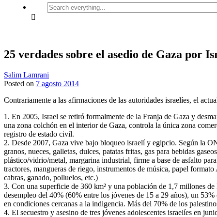
Search
everything...
25 verdades sobre el asedio de Gaza por Is
Salim Lamrani
Posted on
7 agosto 2014
Contrariamente a las afirmaciones de las autoridades israelíes, el ac
1. En 2005, Israel se retiró formalmente de la Franja de Gaza y desman
una zona colchón en el interior de Gaza, controla la única zona comerci
registro de estado civil.
2. Desde 2007, Gaza vive bajo bloqueo israelí y egipcio. Según la ON
granos, nueces, galletas, dulces, patatas fritas, gas para bebidas gaseos
plástico/vidrio/metal, margarina industrial, firme a base de asfalto pa
tractores, mangueras de riego, instrumentos de música, papel formato A
cabras, ganado, polluelos, etc.)
3. Con una superficie de 360 km² y una población de 1,7 millones de h
desempleo del 40% (60% entre los jóvenes de 15 a 29 años), un 53% d
en condiciones cercanas a la indigencia. Más del 70% de los palestin
4. El secuestro y asesino de tres jóvenes adolescentes israelíes en ju