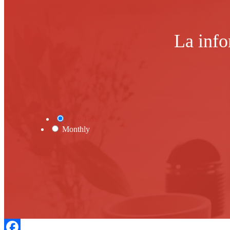
La info
One Time
Monthly