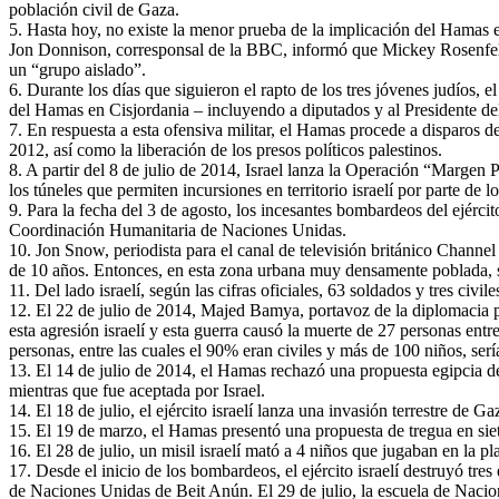
población civil de Gaza.
5. Hasta hoy, no existe la menor prueba de la implicación del Hamas en
Jon Donnison, corresponsal de la BBC, informó que Mickey Rosenfeld, 
un “grupo aislado”.
6. Durante los días que siguieron el rapto de los tres jóvenes judíos, el
del Hamas en Cisjordania – incluyendo a diputados y al Presidente de
7. En respuesta a esta ofensiva militar, el Hamas procede a disparos d
2012, así como la liberación de los presos políticos palestinos.
8. A partir del 8 de julio de 2014, Israel lanza la Operación “Margen 
los túneles que permiten incursiones en territorio israelí por parte de
9. Para la fecha del 3 de agosto, los incesantes bombardeos del ejércit
Coordinación Humanitaria de Naciones Unidas.
10. Jon Snow, periodista para el canal de televisión británico Channe
de 10 años. Entonces, en esta zona urbana muy densamente poblada, si 
11. Del lado israelí, según las cifras oficiales, 63 soldados y tres civ
12. El 22 de julio de 2014, Majed Bamya, portavoz de la diplomacia pa
esta agresión israelí y esta guerra causó la muerte de 27 personas entr
personas, entre las cuales el 90% eran civiles y más de 100 niños, serí
13. El 14 de julio de 2014, el Hamas rechazó una propuesta egipcia de 
mientras que fue aceptada por Israel.
14. El 18 de julio, el ejército israelí lanza una invasión terrestre de 
15. El 19 de marzo, el Hamas presentó una propuesta de tregua en siet
16. El 28 de julio, un misil israelí mató a 4 niños que jugaban en la 
17. Desde el inicio de los bombardeos, el ejército israelí destruyó tr
de Naciones Unidas de Beit Anún. El 29 de julio, la escuela de Nacion