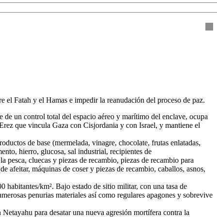
re el Fatah y el Hamas e impedir la reanudación del proceso de paz.
ne de un control total del espacio aéreo y marítimo del enclave, ocupa
n Erez que vincula Gaza con Cisjordania y con Israel, y mantiene el
oductos de base (mermelada, vinagre, chocolate, frutas enlatadas,
ento, hierro, glucosa, sal industrial, recipientes de
ra la pesca, cluecas y piezas de recambio, piezas de recambio para
de afeitar, máquinas de coser y piezas de recambio, caballos, asnos,
habitantes/km². Bajo estado de sitio militar, con una tasa de
umerosas penurias materiales así como regulares apagones y sobrevive
in Netayahu para desatar una nueva agresión mortífera contra la