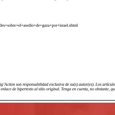
ades+sobre+el+asedio+de+gaza+por+israel.shtml
tig’Action son responsabilidad exclusiva de su(s) autor(es). Los artícu
nlace de hipertexto al sitio original. Tenga en cuenta, no obstante, q