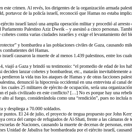
 este crimen. Al revés, los dirigentes de la organización armada palest
portavoz de la policía israelí, reconoció que Hamas no estaba implica
 ejército israelí lanzó una amplia operación militar y procedió al arresto
l Parlamento Palestino Aziz Dweik – y asesinó a cinco personas. Tambié
e cohetes contra varias ciudades israelíes y exige el levantamiento del 
Protector” y bombardea a las poblaciones civiles de Gaza, causando mile
 los combatientes del Hamas.
o israelí causaron la muerte de al menos 1.439 palestinos, entre los cua
l 4, viajó a Gaza y brindó su testimonio: “el promedio de edad de los 
deciden lanzar cohetes y bombardear, etc., matarán inevitablemente a n
iles perdieron la vida tras los ataques de Hamas y de otras facciones pales
lestina, denunció la hipocresía occidental en una entrevista al canal 
e los cuales 25 militares de ejército de ocupación, sería una organizació
an el país civilizado en este conflicto? […] No es porque hay una rebeli
alto al fuego, considerándola como una “rendición”, pues no incluía ni e
Gaza y despliega a 70.000 soldados.
e puntos. El 24 de julio, el proyecto de tregua propuesto por John Kerr
playa cerca del campo de refugiados de Al-Shati, frente a las cámaras de
es escuelas de Naciones, causando la muerte de decenas de personas, entre
es Unidad de Jabaliya fue bombardeada por el ejército israelí, causand