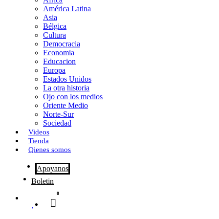
o
o
i
m
América Latina
o
d
l
p
Asia
Bélgica
k
o
a
Cultura
Democracia
n
r
Economia
Educacion
t
Europa
Estados Unidos
i
La otra historia
r
Ojo con los medios
Oriente Medio
Norte-Sur
Sociedad
Videos
Tienda
Qienes somos
Apoyanos
Boletin
0