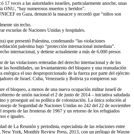
 17 veces a las autoridades israelíes, particularmente anoche, unas
ún la ONU, “hay numerosos muertos y heridos”.
la UNICEF en Gaza, denunció la masacre y recordó que “niños son
lmente sin techo.
ar escuelas de Naciones Unidas y hospitales.
a) que presentó Palestina, condenando “las violaciones
población palestina bajo “protección internacional inmediata”.
recho internacional, y detiene actualmente a más de 6.000 presos
 de las violaciones reiteradas del derecho internacional y de los
 las hostilidades, un levantamiento del bloqueo y una reanudación
enérgica el uso desproporcionado de la fuerza por parte del ejército
ajadores de Israel. Cuba, Venezuela y Bolivia ya rompieron sus
ure el bloqueo, a menos de una nueva ocupación militar israelí de
obierno de unión nacional el 2 de junio de 2014 – iniciativa saludada
no y proseguir así su política de colonización. La única solución al
 del Consejo de Seguridad de Naciones Unidas no 242 del 22 de noviembre
el respeto de las fronteras de 1967 y un retorno de los refugiados
nos e iguales.
ad de La Reunión y periodista, especialista de las relaciones entre
ade, New York, Monthly Review Press, 2013, con un prólogo de Wayne