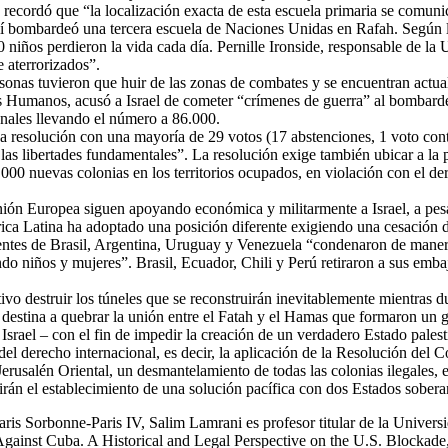
ecordó que “la localización exacta de esta escuela primaria se comunicó
sraelí bombardeó una tercera escuela de Naciones Unidas en Rafah. Seg
 niños perdieron la vida cada día. Pernille Ironside, responsable de 
 aterrorizados”.
onas tuvieron que huir de las zonas de combates y se encuentran actua
s Humanos, acusó a Israel de cometer “crímenes de guerra” al bombarde
onales llevando el número a 86.000.
esolución con una mayoría de 29 votos (17 abstenciones, 1 voto contr
las libertades fundamentales”. La resolución exige también ubicar a la 
.000 nuevas colonias en los territorios ocupados, en violación con el de
nión Europea siguen apoyando económica y militarmente a Israel, a pesar
a Latina ha adoptado una posición diferente exigiendo una cesación de
entes de Brasil, Argentina, Uruguay y Venezuela “condenaron de manera 
endo niños y mujeres”. Brasil, Ecuador, Chili y Perú retiraron a sus emb
vo destruir los túneles que se reconstruirán inevitablemente mientras d
 destina a quebrar la unión entre el Fatah y el Hamas que formaron un g
rael – con el fin de impedir la creación de un verdadero Estado palesti
peto del derecho internacional, es decir, la aplicación de la Resolución
 Jerusalén Oriental, un desmantelamiento de todas las colonias ilegales, 
tirán el establecimiento de una solución pacífica con dos Estados sobera
is Sorbonne-Paris IV, Salim Lamrani es profesor titular de la Universid
 Against Cuba. A Historical and Legal Perspective on the U.S. Block