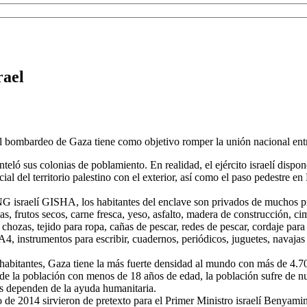
rael
tual bombardeo de Gaza tiene como objetivo romper la unión nacional ent
teló sus colonias de poblamiento. En realidad, el ejército israelí dispo
al del territorio palestino con el exterior, así como el paso pedestre e
G israelí GISHA, los habitantes del enclave son privados de muchos pr
as, frutos secos, carne fresca, yeso, asfalto, madera de construcción, cim
ra chozas, tejido para ropa, cañas de pescar, redes de pescar, cordaje pa
4, instrumentos para escribir, cuadernos, periódicos, juguetes, navajas 
abitantes, Gaza tiene la más fuerte densidad al mundo con más de 4.700 
e la población con menos de 18 años de edad, la población sufre de n
os dependen de la ayuda humanitaria.
nio de 2014 sirvieron de pretexto para el Primer Ministro israelí Benyam