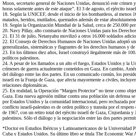
Moon, secretario general de Naciones Unidas, denunció este crimen y r
horas solamente antes de este ataque”. El 3 de agosto, el ejército i
18. Según la UNICEF, desde el inicio de los bombardeos, al menos 10
matados, heridos, mutilados, quemados además de estar absolutamente
19. Según la Organización Mundial de la Salud, cerca de 250.000 pers
20. Navy Pillay, alto comisario de Naciones Unidas para los Derecho
21. El 31 de julio, Netanyahu movilizó a otros 16.000 soldados adici
22. El Consejo de Derechos Humanos de Naciones Unidas adoptó una r
generalizadas, sistemáticas y flagrantes de los derechos humanos y de 
23. En los últimos diez años, Israel construyó ilegalmente más de 100
políticos palestinos.
24. A pesar de los llamados a un alto el fuego, Estados Unidos y la U
crímenes de guerra actualmente cometidos en Gaza. En cambio, Améric
del diálogo entre las dos partes. En un comunicado común, los presid
israelí en la Franja de Gaza, que afecta mayormente a civiles, incluy
relaciones diplomáticas.
25. En realidad, la Operación “Margen Protector” no tiene como objeti
Gaza. Esta nueva agresión militar contra una población sin defensa se
por Estados Unidos y la comunidad internacional, pero rechazada por Is
conflicto israelí-palestino es de orden político y transita por el res
de 1967, con un retiro total del ejército israelí de Gaza, Cisjordania y
palestinos. Sólo el diálogo y la negociación entre las dos partes permi
*Doctor en Estudios Ibéricos y Latinoamericanos de la Universidad Par
Cuba y Estados Unidos. Su último libro se titula The Economic War