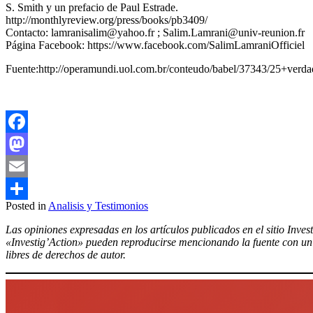
S. Smith y un prefacio de Paul Estrade.
http://monthlyreview.org/press/books/pb3409/
Contacto: lamranisalim@yahoo.fr ; Salim.Lamrani@univ-reunion.fr
Página Facebook: https://www.facebook.com/SalimLamraniOfficiel
Fuente:http://operamundi.uol.com.br/conteudo/babel/37343/25+verd
Facebook
Mastodon
Email
Posted in
Analisis y Testimonios
Compartir
Las opiniones expresadas en los artículos publicados en el sitio Inves
«Investig’Action» pueden reproducirse mencionando la fuente con un e
libres de derechos de autor.