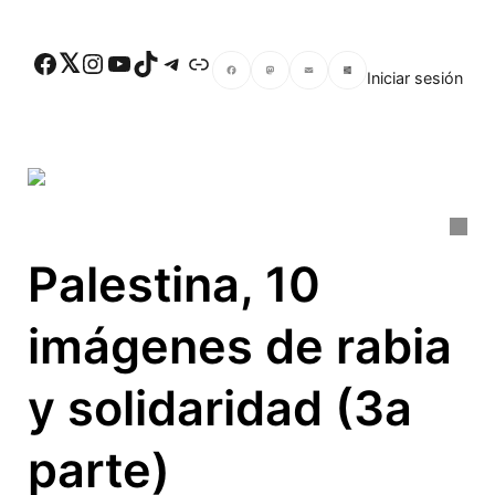
Skip to main content
Facebook
Twitter
Instagram
YouTube
TikTok
Telegram
Enlace
Iniciar sesión
Facebook
Mastodon
Email
Compartir
Palestina, 10
imágenes de rabia
y solidaridad (3a
parte)