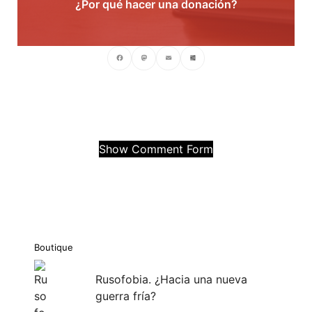
¿Por qué hacer una donación?
Facebook
Mastodon
Email
Compartir
Show Comment Form
Boutique
Rusofobia. ¿Hacia una nueva
guerra fría?