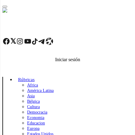
Skip
to
main
content
Facebook
Twitter
Instagram
YouTube
TikTok
Telegram
Enlace
Iniciar sesión
Rúbricas
Africa
América Latina
Asia
Bélgica
Cultura
Democracia
Economia
Educacion
Europa
Estados Unidos