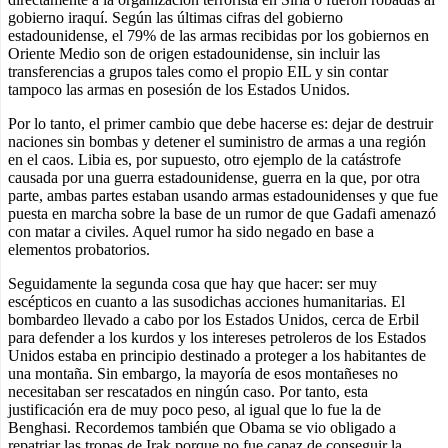
gobierno iraquí. Según las últimas cifras del gobierno
estadounidense, el 79% de las armas recibidas por los gobiernos en
Oriente Medio son de origen estadounidense, sin incluir las
transferencias a grupos tales como el propio EIL y sin contar
tampoco las armas en posesión de los Estados Unidos.
Por lo tanto, el primer cambio que debe hacerse es: dejar de destruir
naciones sin bombas y detener el suministro de armas a una región
en el caos. Libia es, por supuesto, otro ejemplo de la catástrofe
causada por una guerra estadounidense, guerra en la que, por otra
parte, ambas partes estaban usando armas estadounidenses y que fue
puesta en marcha sobre la base de un rumor de que Gadafi amenazó
con matar a civiles. Aquel rumor ha sido negado en base a
elementos probatorios.
Seguidamente la segunda cosa que hay que hacer: ser muy
escépticos en cuanto a las susodichas acciones humanitarias. El
bombardeo llevado a cabo por los Estados Unidos, cerca de Erbil
para defender a los kurdos y los intereses petroleros de los Estados
Unidos estaba en principio destinado a proteger a los habitantes de
una montaña. Sin embargo, la mayoría de esos montañeses no
necesitaban ser rescatados en ningún caso. Por tanto, esta
justificación era de muy poco peso, al igual que lo fue la de
Benghasi. Recordemos también que Obama se vio obligado a
repatriar las tropas de Irak porque no fue capaz de conseguir la