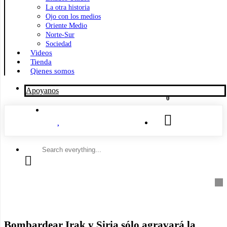
La otra historia
Ojo con los medios
Oriente Medio
Norte-Sur
Sociedad
Videos
Tienda
Qienes somos
Apoyanos
0
Search
everything...
Bombardear Irak y Siria sólo agravará la