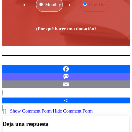
Monthly
One Time
¿Por qué hacer una donación?
Facebook
Mastodon
Email
Compartir
Show Comment Form
Hide Comment Form
Deja una respuesta