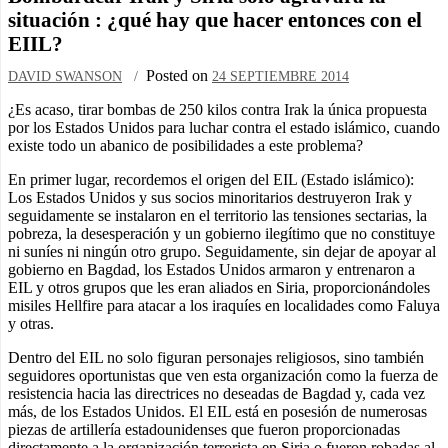
situación : ¿qué hay que hacer entonces con el
EIIL?
Posted on
DAVID SWANSON
24 SEPTIEMBRE 2014
¿Es acaso, tirar bombas de 250 kilos contra Irak la única propuesta
por los Estados Unidos para luchar contra el estado islámico, cuando
existe todo un abanico de posibilidades a este problema?
En primer lugar, recordemos el origen del EIL (Estado islámico):
Los Estados Unidos y sus socios minoritarios destruyeron Irak y
seguidamente se instalaron en el territorio las tensiones sectarias, la
pobreza, la desesperación y un gobierno ilegítimo que no constituye
ni suníes ni ningún otro grupo. Seguidamente, sin dejar de apoyar al
gobierno en Bagdad, los Estados Unidos armaron y entrenaron a
EIL y otros grupos que les eran aliados en Siria, proporcionándoles
misiles Hellfire para atacar a los iraquíes en localidades como Faluya
y otras.
Dentro del EIL no solo figuran personajes religiosos, sino también
seguidores oportunistas que ven esta organización como la fuerza de
resistencia hacia las directrices no deseadas de Bagdad y, cada vez
más, de los Estados Unidos. El EIL está en posesión de numerosas
piezas de artillería estadounidenses que fueron proporcionadas
directamente a la organización terrorista en Siria o fueron robadas al