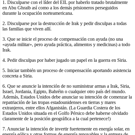
1. Disculparse con el líder del EIL por haberlo tratado brutalmente
en Abu Ghraib así como a los demás prisioneros perseguidos
durante la ocupación norteamericana.
2. Disculparse por la destrucción de Irak y pedir disculpas a todas
las familias que viven allí.
3. Que se inicie el proceso de compensación con ayuda (no una
«ayuda militar», pero ayuda práctica, alimentos y medicinas) a todo
Irak.
4. Pedir disculpas por haber jugado un papel en la guerra en Siria.
5. Iniciar también un proceso de compensación aportando asistencia
concreta a Siria.
6. Que se anuncie la intención de no suministrar armas a Irak, Siria,
Israel, Jordania, Egipto, Bahréin o cualquier otro país del mundo.
Además, Estados Unidos debe anunciar su intención de comenzar la
repatriación de las tropas estadounidenses en tierras y mares
extranjeros, entre ellos Afganistán. (La Guardia Costera de los
Estados Unidos situada en el Golfo Pérsico debe haberse olvidado
claramente de la posición geográfica a la cual pertenece!)
7. Anunciar la intención de invertir fuertemente en energía solar, en
energía eólica y otras formas de energía renovables y la entrega de