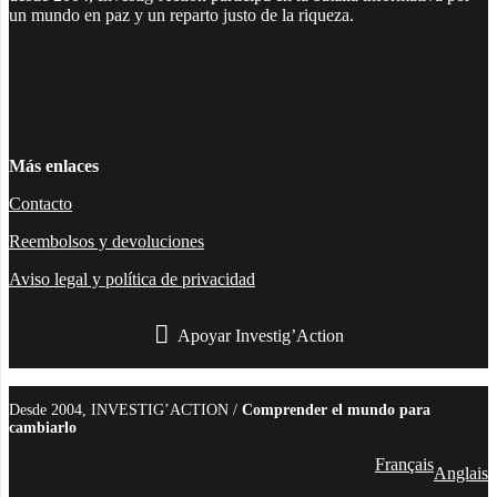
un mundo en paz y un reparto justo de la riqueza.
Facebook
Twitter
Instagram
YouTube
TikTok
Telegram
Enlace
Más enlaces
Contacto
Reembolsos y devoluciones
Aviso legal y política de privacidad
Apoyar Investig’Action
boletín
Desde 2004, INVESTIG’ACTION /
Comprender el mundo para
cambiarlo
Français
Anglais