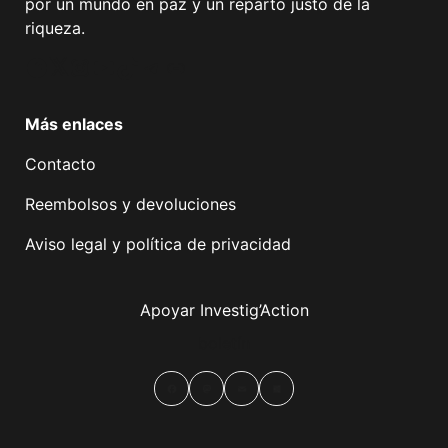
por un mundo en paz y un reparto justo de la
riqueza.
Facebook
Twitter
Instagram
YouTube
TikTok
Telegram
Enlace
Más enlaces
Contacto
Reembolsos y devoluciones
Aviso legal y política de privacidad
Apoyar Investig’Action
boletín
Facebook
Mastodon
Email
Compartir