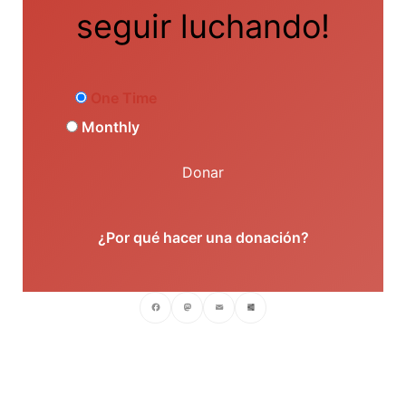
seguir luchando!
One Time
Monthly
Donar
¿Por qué hacer una donación?
Facebook
Mastodon
Email
Compartir