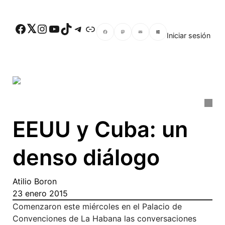
Skip to main content
Facebook
Twitter
Instagram
YouTube
TikTok
Telegram
Enlace
Iniciar sesión
Facebook
Mastodon
Email
Compartir
EEUU y Cuba: un
denso diálogo
Atilio Boron
23 enero 2015
Comenzaron este miércoles en el Palacio de
Convenciones de La Habana las conversaciones