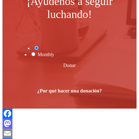
¡Ayúdenos a seguir
luchando!
One Time
Monthly
Donar
¿Por qué hacer una donación?
Facebook
Mastodon