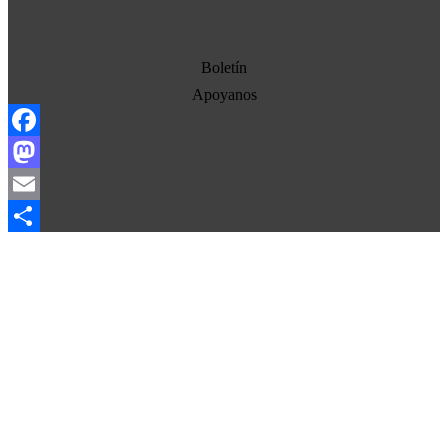
Economia
Estados Unidos
Boletín
Europa
Apoyanos
Oriente Medio
Facebook
Norte-Sur
Mastodon
Sociedad
Email
Ojo con los medios
Compartir
La otra historia