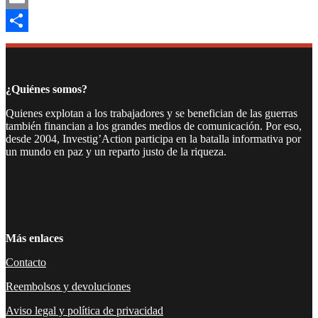
Email
Compartir
¿Quiénes somos?
Quienes explotan a los trabajadores y se benefician de las guerras
también financian a los grandes medios de comunicación. Por eso,
desde 2004, Investig’Action participa en la batalla informativa por
un mundo en paz y un reparto justo de la riqueza.
Facebook
Twitter
Instagram
YouTube
TikTok
Telegram
Enlace
Más enlaces
Contacto
Reembolsos y devoluciones
Aviso legal y política de privacidad