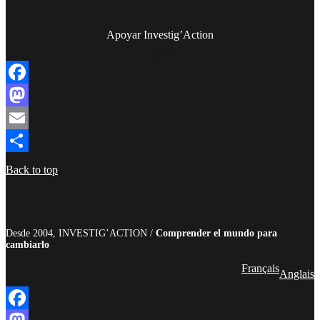
Apoyar Investig’Action
boletín
Facebook
Mastodon
Email
Compartir
Back to top
Desde 2004, INVESTIG’ACTION /
Comprender el mundo para
cambiarlo
Français
Anglais