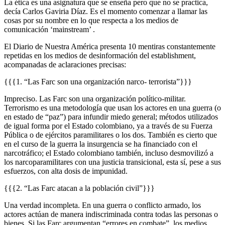
La ética es una asignatura que se enseña pero que no se practica,
decía Carlos Gaviria Díaz. Es el momento comenzar a llamar las
cosas por su nombre en lo que respecta a los medios de
comunicación ‘mainstream’ .
El Diario de Nuestra América presenta 10 mentiras constantemente
repetidas en los medios de desinformación del establishment,
acompanadas de aclaraciones precisas:
{{{1. “Las Farc son una organización narco- terrorista”}}}
Impreciso. Las Farc son una organización político-militar.
Terrorismo es una metodología que usan los actores en una guerra (o
en estado de “paz”) para infundir miedo general; métodos utilizados
de igual forma por el Estado colombiano, ya a través de su Fuerza
Pública o de ejércitos paramilitares o los dos. También es cierto que
en el curso de la guerra la insurgencia se ha financiado con el
narcotráfico; el Estado colombiano también, incluso desmovilizó a
los narcoparamilitares con una justicia transicional, esta sí, pese a sus
esfuerzos, con alta dosis de impunidad.
{{{2. “Las Farc atacan a la población civil”}}}
Una verdad incompleta. En una guerra o conflicto armado, los
actores actúan de manera indiscriminada contra todas las personas o
bienes. Si las Farc argumentan “errores en combate”, los medios