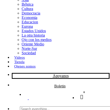
Bélgica
k
o
a
Cultura
Democracia
n
r
Economia
Educacion
t
Europa
Estados Unidos
i
La otra historia
r
Ojo con los medios
Oriente Medio
Norte-Sur
Sociedad
Videos
Tienda
Qienes somos
Apoyanos
Boletin
0
Search