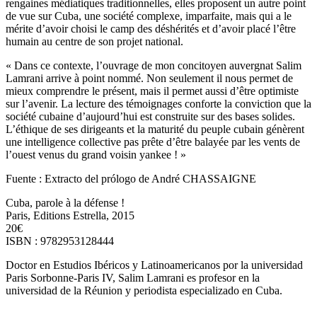
rengaines médiatiques traditionnelles, elles proposent un autre point
de vue sur Cuba, une société complexe, imparfaite, mais qui a le
mérite d’avoir choisi le camp des déshérités et d’avoir placé l’être
humain au centre de son projet national.
« Dans ce contexte, l’ouvrage de mon concitoyen auvergnat Salim
Lamrani arrive à point nommé. Non seulement il nous permet de
mieux comprendre le présent, mais il permet aussi d’être optimiste
sur l’avenir. La lecture des témoignages conforte la conviction que la
société cubaine d’aujourd’hui est construite sur des bases solides.
L’éthique de ses dirigeants et la maturité du peuple cubain génèrent
une intelligence collective pas prête d’être balayée par les vents de
l’ouest venus du grand voisin yankee ! »
Fuente : Extracto del prólogo de André CHASSAIGNE
Cuba, parole à la défense !
Paris, Editions Estrella, 2015
20€
ISBN : 9782953128444
Doctor en Estudios Ibéricos y Latinoamericanos por la universidad
Paris Sorbonne-Paris IV, Salim Lamrani es profesor en la
universidad de la Réunion y periodista especializado en Cuba.