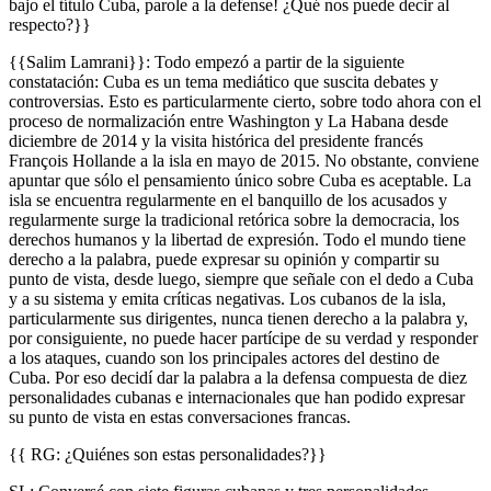
bajo el título Cuba, parole a la defense! ¿Qué nos puede decir al
respecto?}}
{{Salim Lamrani}}: Todo empezó a partir de la siguiente
constatación: Cuba es un tema mediático que suscita debates y
controversias. Esto es particularmente cierto, sobre todo ahora con el
proceso de normalización entre Washington y La Habana desde
diciembre de 2014 y la visita histórica del presidente francés
François Hollande a la isla en mayo de 2015. No obstante, conviene
apuntar que sólo el pensamiento único sobre Cuba es aceptable. La
isla se encuentra regularmente en el banquillo de los acusados y
regularmente surge la tradicional retórica sobre la democracia, los
derechos humanos y la libertad de expresión. Todo el mundo tiene
derecho a la palabra, puede expresar su opinión y compartir su
punto de vista, desde luego, siempre que señale con el dedo a Cuba
y a su sistema y emita críticas negativas. Los cubanos de la isla,
particularmente sus dirigentes, nunca tienen derecho a la palabra y,
por consiguiente, no puede hacer partícipe de su verdad y responder
a los ataques, cuando son los principales actores del destino de
Cuba. Por eso decidí dar la palabra a la defensa compuesta de diez
personalidades cubanas e internacionales que han podido expresar
su punto de vista en estas conversaciones francas.
{{ RG: ¿Quiénes son estas personalidades?}}