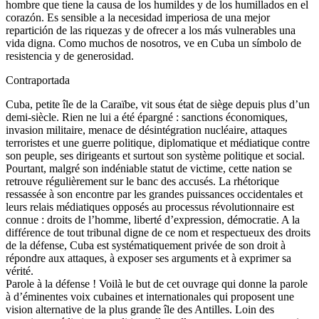
hombre que tiene la causa de los humildes y de los humillados en el
corazón. Es sensible a la necesidad imperiosa de una mejor
repartición de las riquezas y de ofrecer a los más vulnerables una
vida digna. Como muchos de nosotros, ve en Cuba un símbolo de
resistencia y de generosidad.
Contraportada
Cuba, petite île de la Caraïbe, vit sous état de siège depuis plus d’un
demi-siècle. Rien ne lui a été épargné : sanctions économiques,
invasion militaire, menace de désintégration nucléaire, attaques
terroristes et une guerre politique, diplomatique et médiatique contre
son peuple, ses dirigeants et surtout son système politique et social.
Pourtant, malgré son indéniable statut de victime, cette nation se
retrouve régulièrement sur le banc des accusés. La rhétorique
ressassée à son encontre par les grandes puissances occidentales et
leurs relais médiatiques opposés au processus révolutionnaire est
connue : droits de l’homme, liberté d’expression, démocratie. A la
différence de tout tribunal digne de ce nom et respectueux des droits
de la défense, Cuba est systématiquement privée de son droit à
répondre aux attaques, à exposer ses arguments et à exprimer sa
vérité.
Parole à la défense ! Voilà le but de cet ouvrage qui donne la parole
à d’éminentes voix cubaines et internationales qui proposent une
vision alternative de la plus grande île des Antilles. Loin des