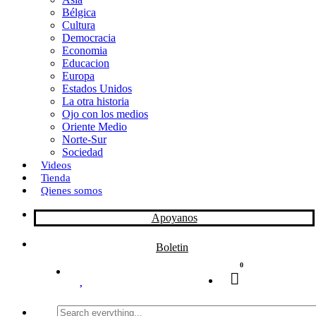
Bélgica
k
o
a
Cultura
Democracia
n
r
Economia
Educacion
t
Europa
Estados Unidos
i
La otra historia
r
Ojo con los medios
Oriente Medio
Norte-Sur
Sociedad
Videos
Tienda
Qienes somos
Apoyanos
Boletin
0
Search