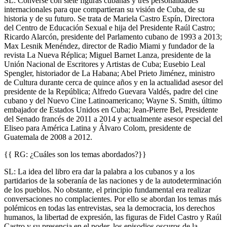
SL: Conversé con siete figuras cubanas y tres personalidades
internacionales para que compartieran su visión de Cuba, de su
historia y de su futuro. Se trata de Mariela Castro Espín, Directora
del Centro de Educación Sexual e hija del Presidente Raúl Castro;
Ricardo Alarcón, presidente del Parlamento cubano de 1993 a 2013;
Max Lesnik Menéndez, director de Radio Miami y fundador de la
revista La Nueva Réplica; Miguel Barnet Lanza, presidente de la
Unión Nacional de Escritores y Artistas de Cuba; Eusebio Leal
Spengler, historiador de La Habana; Abel Prieto Jiménez, ministro
de Cultura durante cerca de quince años y en la actualidad asesor del
presidente de la República; Alfredo Guevara Valdés, padre del cine
cubano y del Nuevo Cine Latinoamericano; Wayne S. Smith, último
embajador de Estados Unidos en Cuba; Jean-Pierre Bel, Presidente
del Senado francés de 2011 a 2014 y actualmente asesor especial del
Eliseo para América Latina y Álvaro Colom, presidente de
Guatemala de 2008 a 2012.
{{ RG: ¿Cuáles son los temas abordados?}}
SL: La idea del libro era dar la palabra a los cubanos y a los
partidarios de la soberanía de las naciones y de la autodeterminación
de los pueblos. No obstante, el principio fundamental era realizar
conversaciones no complacientes. Por ello se abordan los temas más
polémicos en todas las entrevistas, sea la democracia, los derechos
humanos, la libertad de expresión, las figuras de Fidel Castro y Raúl
Castro y su presencia en el poder, los episodios oscuros de la