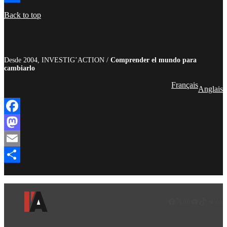
Compartir
Back to top
Desde 2004, INVESTIG’ACTION /
Comprender el mundo para
cambiarlo
Français
Anglais
Facebook
Mastodon
Email
Compartir
Facebook
LinkedIn
Instagram
YouTube
TikTok
Teleg
Enl