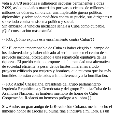
vida a 3.478 personas e infligieron secuelas permanentes a otras
2.099, así como daños materiales por varios cientos de millones de
millones de dólares; sin olvidar una implacable guerra política,
diplomática y sobre todo mediática contra su pueblo, sus dirigentes y
sobre todo contra su sistema político y social.
Sin embargo la vindicta mediática señala a Cuba como culpable.
¡Qué constatación más extraña!
{{RG: ¿Cómo explica este ensañamiento contra Cuba?}}
SL: El crimen imperdonable de Cuba es haber elegido el campo de
los desheredados y haber ubicado al ser humano en el centro de su
proyecto nacional procediendo a una repartición equitativa de las
riquezas. El pueblo cubano propone a la humanidad una alternativa
de sociedad eficiente, a pesar de los límites inherentes a todo
proyecto edificado por mujeres y hombres, que muestra que los más
humildes no están condenados a la indiferencia y a la humillación.
{{RG: André Chassaigne, presidente del grupo parlamentario
Izquierda Republicana y Demócrata y del grupo Francia-Cuba de la
Asamblea Nacional, es también miembro de honor de Cuba
Cooperación. Redactó un hermoso prólogo a su obra.}}
SL: André, un gran amigo de la Revolución Cubana, me ha hecho el
inmenso honor de asociar su pluma fina e incisiva a mi libro. Es un