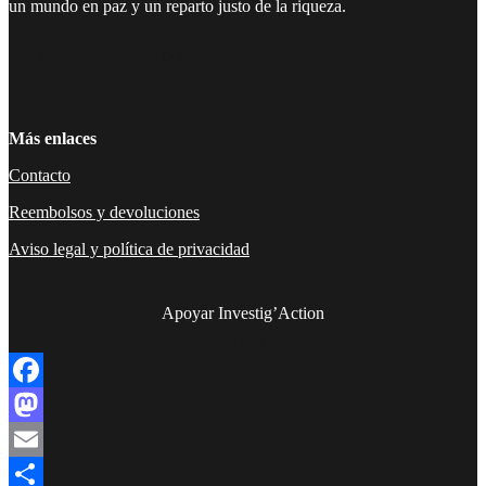
un mundo en paz y un reparto justo de la riqueza.
Facebook
Twitter
Instagram
YouTube
TikTok
Telegram
Enlace
Más enlaces
Contacto
Reembolsos y devoluciones
Aviso legal y política de privacidad
Apoyar Investig’Action
boletín
Facebook
Mastodon
Email