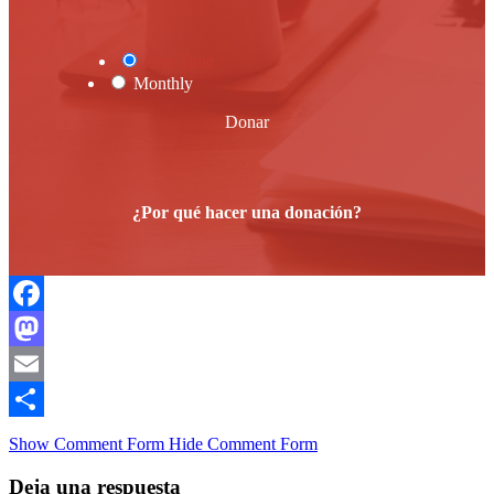
One Time
Monthly
Donar
¿Por qué hacer una donación?
Facebook
Mastodon
Email
Compartir
Show Comment Form
Hide Comment Form
Deja una respuesta