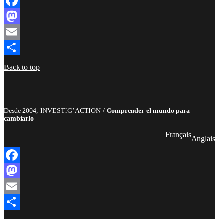
Facebook
Mastodon
Email
Compartir
Back to top
Desde 2004, INVESTIG’ACTION /
Comprender el mundo para
cambiarlo
Français
Anglais
Facebook
Mastodon
Email
Compartir