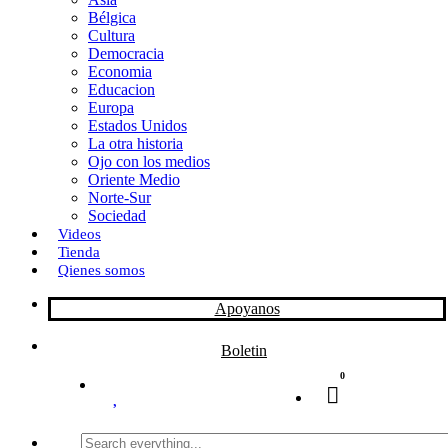
Bélgica
k
o
a
Cultura
Democracia
n
r
Economia
Educacion
t
Europa
Estados Unidos
i
La otra historia
r
Ojo con los medios
Oriente Medio
Norte-Sur
Sociedad
Videos
Tienda
Qienes somos
Apoyanos
Boletin
0
Search