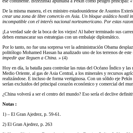
ese continente. Brzezinski apuntaba a Pekín como peligro principal:
«
De la misma manera, el ex ministro estadounidense de Asuntos Exteri
crear una zona de libre comercio en Asia. Un bloque asiático hostil 
incompatible con el interés nacional norteamericano. Por estas raz
¡La verdad sale de la boca de los viejos! Al haber terminado sus carre
deben enmascarar sus estrategias con un embalaje diplomático.
Por lo tanto, no fue una sorpresa ver la administración Obama desplazar
politólogo Mohamed Hassan ha analizado uno de los terrenos de este 
impedir que lleguen a China. »
(4)
Hoy en día, la batalla para controlar las rutas del Océano Índico y las 
Medio Oriente, al gas de Asia Central, a los minerales y recursos agrí
realizándose. E incluso de forma vertiginosa. Con un sólido eje Pekí
serían excluidos del principal corazón económico y comercial del mu
¿China volverá a ser el centro del mundo? Eso sería el declive defin
Notas :
1) – El Gran Ajedrez, p. 59-61.
2) El Gran Ajedrez, p. 263