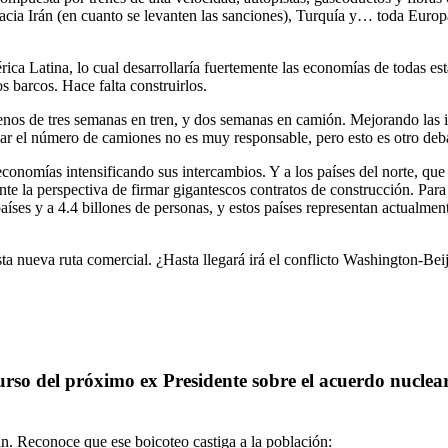
acia Irán (en cuanto se levanten las sanciones), Turquía y… toda Europ
ica Latina, lo cual desarrollaría fuertemente las economías de todas es
s barcos. Hace falta construirlos.
s de tres semanas en tren, y dos semanas en camión. Mejorando las infr
licar el número de camiones no es muy responsable, pero esto es otro deb
economías intensificando sus intercambios. Y a los países del norte, que
te la perspectiva de firmar gigantescos contratos de construcción. Para 
aíses y a 4.4 billones de personas, y estos países representan actualmen
ta nueva ruta comercial. ¿Hasta llegará irá el conflicto Washington-Beij
urso del próximo ex Presidente sobre el acuerdo nuclear
án. Reconoce que ese boicoteo castiga a la población: