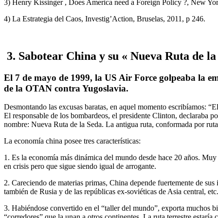
3) Henry Kissinger , Does America need a Foreign Policy ?, New Yor
4) La Estrategia del Caos, Investig’Action, Bruselas, 2011, p 246.
3. Sabotear China y su « Nueva Ruta de la
El 7 de mayo de 1999, la US Air Force golpeaba la em
de la OTAN contra Yugoslavia.
Desmontando las excusas baratas, en aquel momento escribíamos: “El b
El responsable de los bombardeos, el presidente Clinton, declaraba por
nombre: Nueva Ruta de la Seda. La antigua ruta, conformada por rutas
La economía china posee tres características:
1. Es la economía más dinámica del mundo desde hace 20 años. Muy ir
en crisis pero que sigue siendo igual de arrogante.
2. Careciendo de materias primas, China depende fuertemente de sus i
también de Rusia y de las repúblicas ex-soviéticas de Asia central, etc
3. Habiéndose convertido en el “taller del mundo”, exporta muchos bie
“corredores” que la unan a otros continentes. La ruta terrestre estaría