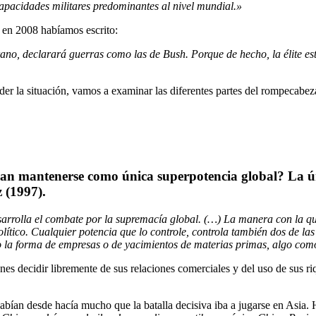
capacidades militares predominantes al nivel mundial.»
 en 2008 habíamos escrito:
ano, declarará guerras como las de Bush. Porque de hecho, la élite es
nder la situación, vamos a examinar las diferentes partes del rompeca
ran mantenerse como única superpotencia global? La úni
 (1997).
desarrolla el combate por la supremacía global. (…) La manera con la 
lítico. Cualquier potencia que lo controle, controla también dos de la
jo la forma de empresas o de yacimientos de materias primas, algo com
iones decidir libremente de sus relaciones comerciales y del uso de sus 
bían desde hacía mucho que la batalla decisiva iba a jugarse en Asia. Ha