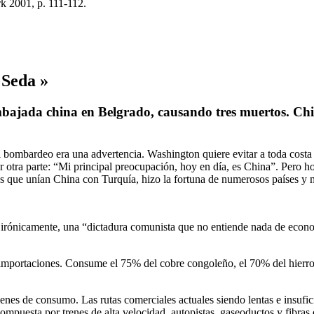
k 2001, p. 111-112.
 Seda »
bajada china en Belgrado, causando tres muertos. Chin
ombardeo era una advertencia. Washington quiere evitar a toda costa un
 otra parte: “Mi principal preocupación, hoy en día, es China”. Pero ho
 que unían China con Turquía, hizo la fortuna de numerosos países y me
ónicamente, una “dictadura comunista que no entiende nada de economí
mportaciones. Consume el 75% del cobre congoleño, el 70% del hierro s
.
nes de consumo. Las rutas comerciales actuales siendo lentas e insufici
 compuesta por trenes de alta velocidad, autopistas, gaseoductos y fibra