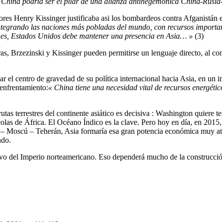
 China podría ser el pilar de una alianza antihegemónica China-Rusia
ores Henry Kissinger justificaba asi los bombardeos contra Afganistán
integrando las naciones más pobladas del mundo, con recursos important
ones, Estados Unidos debe mantener una presencia en Asia… »
(3)
ras, Brzezinski y Kissinger pueden permitirse un lenguaje directo, al c
 el centro de gravedad de su política internacional hacia Asia, en un int
enfrentamiento:
« China tiene una necesidad vital de recursos energétic
rutas terrestres del continente asiático es decisiva : Washington quiere 
colas de África. El Océano Índico es la clave. Pero hoy en día, en 2015,
n – Moscú – Teherán, Asia formaría esa gran potencia económica muy atr
ndo.
itivo del Imperio norteamericano. Eso dependerá mucho de la construcci