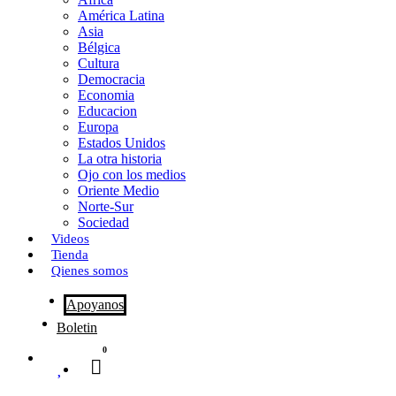
o
o
i
m
América Latina
o
d
l
p
Asia
Bélgica
k
o
a
Cultura
Democracia
n
r
Economia
Educacion
t
Europa
Estados Unidos
i
La otra historia
r
Ojo con los medios
Oriente Medio
Norte-Sur
Sociedad
Videos
Tienda
Qienes somos
Apoyanos
Boletin
0