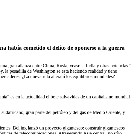
a había cometido el delito de oponerse a la guerra
a gran alianza entre China, Rusia, véase la India y otras potencias.”
y, la pesadilla de Washington se está haciendo realidad y tiene
rcaderes. ¿La nueva ruta alterará los equilibrios mundiales?
a” es en la actualidad el bote salvavidas de un capitalismo mundial
udafricano, gran parte del petróleo y del gas de Medio Oriente, y
entes, Beijing lanzó un proyecto gigantesco: construir gigantescos
s ópticas de telecomunicaciones. Atravesando Asia central, no sólo