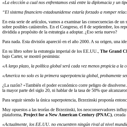
«La elección a cual nos enfrentamos está entre la diplomacia y un ti
“El sistema financiero estadounidense estaría forzado a romper rela
En esta serie de artículos, vamos a examinar las consecuencias de u
sobre posibles catástrofes. En el Congreso, el 8 de septiembre, los
dividida a propósito de la estrategia a adoptar. ¿Eso seria nuevo?
Para nada. Esta división apareció en el año 2000. A su origen, una i
En su libro sobre la estrategia imperial de los EE.UU.,
The Grand C
bajo Carter, se mostró pesimista:
«A largo plazo, la política global será cada vez menos propicia a l
«America no solo es la primera superpotencia global, probamente se
¿La razón? «También el poder económico corre peligro de disolverse.
la mayor parte del siglo 20, ni hablar de la tasa de 50% que alcanza
Para seguir siendo la única superpotencia, Brzezinski proponía enton
Muy opuestos a las teorías de Brzezinski, los neoconservadores influ
plataforma,
Project for a New American Century (PNAC)
, creada
«Actualmente, los EE.UU. no encuentren ningún rival al nivel mundial