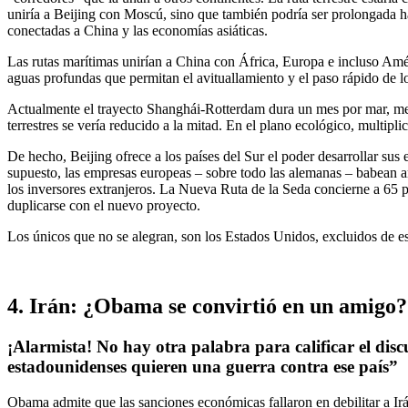
uniría a Beijing con Moscú, sino que también podría ser prolongada h
conectadas a China y las economías asiáticas.
Las rutas marítimas unirían a China con África, Europa e incluso Amér
aguas profundas que permitan el avituallamiento y el paso rápido de lo
Actualmente el trayecto Shanghái-Rotterdam dura un mes por mar, meno
terrestres se vería reducido a la mitad. En el plano ecológico, multip
De hecho, Beijing ofrece a los países del Sur el poder desarrollar sus 
supuesto, las empresas europeas – sobre todo las alemanas – babean an
los inversores extranjeros. La Nueva Ruta de la Seda concierne a 65 p
duplicarse con el nuevo proyecto.
Los únicos que no se alegran, son los Estados Unidos, excluidos de es
4. Irán: ¿Obama se convirtió en un amigo?
¡Alarmista! No hay otra palabra para calificar el disc
estadounidenses quieren una guerra contra ese país”
Obama admite que las sanciones económicas fallaron en debilitar a Ir