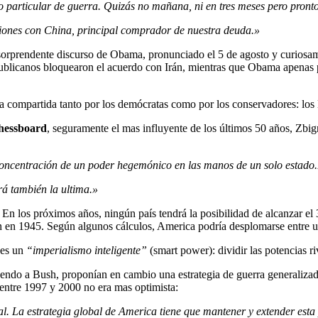
po particular de guerra. Quizás no mañana, ni en tres meses pero pront
ciones con China, principal comprador de nuestra deuda.»
n sorprendente discurso de Obama, pronunciado el 5 de agosto y curiosa
 republicanos bloquearon el acuerdo con Irán, mientras que Obama apena
dea compartida tanto por los demócratas como por los conservadores: lo
hessboard
, seguramente el mas influyente de los últimos 50 años, Zbign
a concentración de un poder hegemónico en las manos de un solo estado
rá también la ultima.»
 En los próximos años, ningún país tendrá la posibilidad de alcanzar e
ron en 1945. Según algunos cálculos, America podría desplomarse entre
ces un
“imperialismo inteligente”
(smart power): dividir las potencias r
yendo a Bush, proponían en cambio una estrategia de guerra generalizada
 entre 1997 y 2000 no era mas optimista:
. La estrategia global de America tiene que mantener y extender esta 