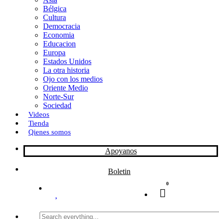
Bélgica
k
o
a
Cultura
Democracia
n
r
Economia
Educacion
t
Europa
Estados Unidos
i
La otra historia
r
Ojo con los medios
Oriente Medio
Norte-Sur
Sociedad
Videos
Tienda
Qienes somos
Apoyanos
Boletin
0
Search