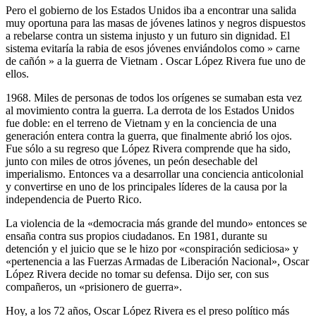
Pero el gobierno de los Estados Unidos iba a encontrar una salida
muy oportuna para las masas de jóvenes latinos y negros dispuestos
a rebelarse contra un sistema injusto y un futuro sin dignidad. El
sistema evitaría la rabia de esos jóvenes enviándolos como » carne
de cañón » a la guerra de Vietnam . Oscar López Rivera fue uno de
ellos.
1968. Miles de personas de todos los orígenes se sumaban esta vez
al movimiento contra la guerra. La derrota de los Estados Unidos
fue doble: en el terreno de Vietnam y en la conciencia de una
generación entera contra la guerra, que finalmente abrió los ojos.
Fue sólo a su regreso que López Rivera comprende que ha sido,
junto con miles de otros jóvenes, un peón desechable del
imperialismo. Entonces va a desarrollar una conciencia anticolonial
y convertirse en uno de los principales líderes de la causa por la
independencia de Puerto Rico.
La violencia de la «democracia más grande del mundo» entonces se
ensaña contra sus propios ciudadanos. En 1981, durante su
detención y el juicio que se le hizo por «conspiración sediciosa» y
«pertenencia a las Fuerzas Armadas de Liberación Nacional», Oscar
López Rivera decide no tomar su defensa. Dijo ser, con sus
compañeros, un «prisionero de guerra».
Hoy, a los 72 años, Oscar López Rivera es el preso político más