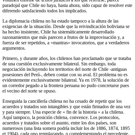
paradojal que Chile no haya, hasta ahora, sido capaz de resolver este
diferendo satisfaciendo todos los implicados.
La diplomacia chilena no ha estado tampoco a la altura de las
exigencias de la situación. Desde que la reivindicación boliviana se
ha hecho insistente, Chile ha sistemáticamente desarrollado
razonamientos que más parecen a frutos de la improvisación y, a
fuerza de ser repetidos, a «mantras» invocatorios, que a verdaderos
argumentos.
Primero, y durante años, los chilenos han proclamado que se trataba
de una cuestión exclusivamente bilateral. Sin embargo, toda
negociación incluyendo los territorios del norte de Chile -antiguas
posesiones del Perú-, deben contar con su aval. El problema no es
evidentemente exclusivamente bilateral. Ya en 1978, la solución de
un corredor pegado a la frontera peruana no pudo concretarse pues
el vecino del norte se opuso.
Enseguida la cancillería chilena no ha cesado de repetir que los
acuerdos y tratados son intangibles y que están firmados de una vez
y para siempre. Una especie de « fin de la historia » a la chilena.
Aquí tampoco, la posición chilena, convence. Los protocolos,
acuerdos y tratados sobre el asunto, entre los dos países, son
numerosos (una lista somera podría incluir los de 1886, 1874, 1895
et 1904), cada uno remplazando, o complementando el precedente.