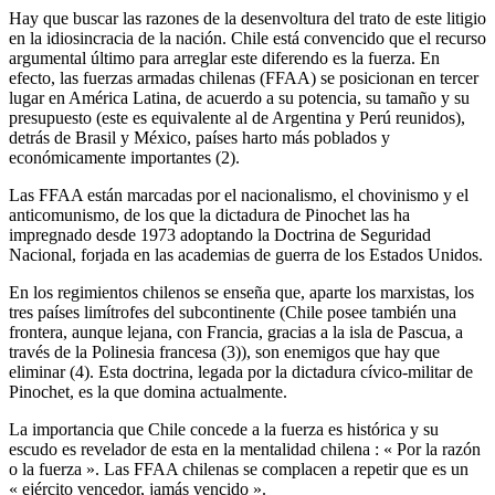
Hay que buscar las razones de la desenvoltura del trato de este litigio
en la idiosincracia de la nación. Chile está convencido que el recurso
argumental último para arreglar este diferendo es la fuerza. En
efecto, las fuerzas armadas chilenas (FFAA) se posicionan en tercer
lugar en América Latina, de acuerdo a su potencia, su tamaño y su
presupuesto (este es equivalente al de Argentina y Perú reunidos),
detrás de Brasil y México, países harto más poblados y
económicamente importantes (2).
Las FFAA están marcadas por el nacionalismo, el chovinismo y el
anticomunismo, de los que la dictadura de Pinochet las ha
impregnado desde 1973 adoptando la Doctrina de Seguridad
Nacional, forjada en las academias de guerra de los Estados Unidos.
En los regimientos chilenos se enseña que, aparte los marxistas, los
tres países limítrofes del subcontinente (Chile posee también una
frontera, aunque lejana, con Francia, gracias a la isla de Pascua, a
través de la Polinesia francesa (3)), son enemigos que hay que
eliminar (4). Esta doctrina, legada por la dictadura cívico-militar de
Pinochet, es la que domina actualmente.
La importancia que Chile concede a la fuerza es histórica y su
escudo es revelador de esta en la mentalidad chilena : « Por la razón
o la fuerza ». Las FFAA chilenas se complacen a repetir que es un
« ejército vencedor, jamás vencido ».