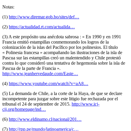
Notas:
(1)
http://www.diremar.gob.bo/sites/def…
(2)
https://actualidad.rt.com/actualida…
(3) A este propósito una anécdota sabrosa : « En 1990 y en 1991
Francia emitió estampillas conmemorando los logros de la
colonización de la islas del Pacífico por los polinesios. El título
« Polinesia francesa » acompañando las ilustraciones de la isla de
Pascua sur las estampillas creó un malentendido y Chile protestó
contra lo que consideró una tentativa de hegemonía sobre la isla de
Pascua de la parte de Francia ».
http://www.jeanhervedaude.com/Easte…
(4)
https://www.youtube.com/watch?v=aA8…
(5) La demanda de Chile, a la corte de la Haya, de que se declare
incompetente para juzgar sobre este litigio fue rechazada por el
tribunal el 24 de septiembre de 2015.
http://www.icj-
cij.org/homepage/ind…
(6)
http://www.eldinamo.cl/nacional/201…
(7)
http://rpp.pe/mundo/latinoamerica/c…