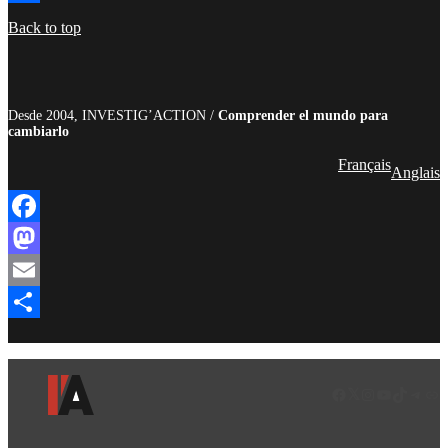
Compartir
Back to top
Desde 2004, INVESTIG’ACTION /
Comprender el mundo para
cambiarlo
Français
Anglais
Facebook
Mastodon
Email
Compartir
Facebook
LinkedIn
Instagram
YouTube
TikTok
Teleg
Enl