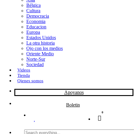
Bélgica
k
o
a
Cultura
Democracia
n
r
Economia
Educacion
t
Europa
Estados Unidos
i
La otra historia
r
Ojo con los medios
Oriente Medio
Norte-Sur
Sociedad
Videos
Tienda
Qienes somos
Apoyanos
Boletin
0
Search