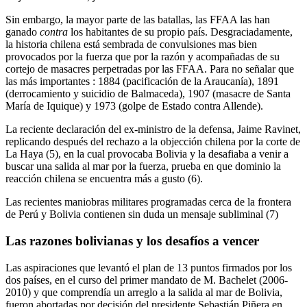
Sin embargo, la mayor parte de las batallas, las FFAA las han
ganado
contra
los habitantes de su propio país. Desgraciadamente,
la historia chilena está sembrada de convulsiones mas bien
provocados por la fuerza que por la razón y acompañadas de su
cortejo de masacres perpetradas por las FFAA. Para no señalar que
las más importantes : 1884 (pacificación de la Araucanía), 1891
(derrocamiento y suicidio de Balmaceda), 1907 (masacre de Santa
María de Iquique) y 1973 (golpe de Estado contra Allende).
La reciente declaración del ex-ministro de la defensa, Jaime Ravinet,
replicando después del rechazo a la objección chilena por la corte de
La Haya (5), en la cual provocaba Bolivia y la desafiaba a venir a
buscar una salida al mar por la fuerza, prueba en que dominio la
reacción chilena se encuentra más a gusto (6).
Las recientes maniobras militares programadas cerca de la frontera
de Perú y Bolivia contienen sin duda un mensaje subliminal (7)
Las razones bolivianas y los desafíos a vencer
Las aspiraciones que levantó el plan de 13 puntos firmados por los
dos países, en el curso del primer mandato de M. Bachelet (2006-
2010) y que comprendía un arreglo a la salida al mar de Bolivia,
fueron abortadas por decisión del presidente Sebastián Piñera en