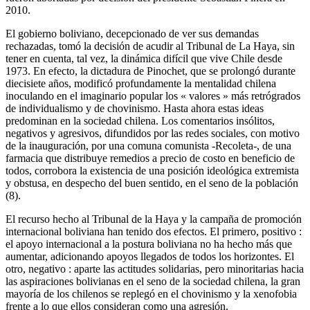
2010.
El gobierno boliviano, decepcionado de ver sus demandas
rechazadas, tomó la decisión de acudir al Tribunal de La Haya, sin
tener en cuenta, tal vez, la dinámica difícil que vive Chile desde
1973. En efecto, la dictadura de Pinochet, que se prolongó durante
diecisiete años, modificó profundamente la mentalidad chilena
inoculando en el imaginario popular los « valores » más retrógrados
de individualismo y de chovinismo. Hasta ahora estas ideas
predominan en la sociedad chilena. Los comentarios insólitos,
negativos y agresivos, difundidos por las redes sociales, con motivo
de la inauguración, por una comuna comunista -Recoleta-, de una
farmacia que distribuye remedios a precio de costo en beneficio de
todos, corrobora la existencia de una posición ideológica extremista
y obstusa, en despecho del buen sentido, en el seno de la población
(8).
El recurso hecho al Tribunal de la Haya y la campaña de promoción
internacional boliviana han tenido dos efectos. El primero, positivo :
el apoyo internacional a la postura boliviana no ha hecho más que
aumentar, adicionando apoyos llegados de todos los horizontes. El
otro, negativo : aparte las actitudes solidarias, pero minoritarias hacia
las aspiraciones bolivianas en el seno de la sociedad chilena, la gran
mayoría de los chilenos se replegó en el chovinismo y la xenofobia
frente a lo que ellos consideran como una agresión.