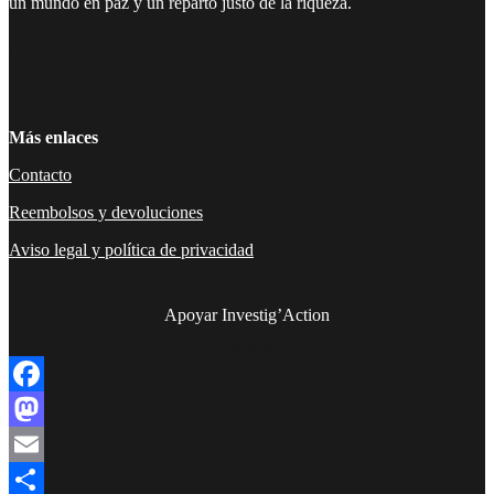
un mundo en paz y un reparto justo de la riqueza.
Facebook
Twitter
Instagram
YouTube
TikTok
Telegram
Enlace
Más enlaces
Contacto
Reembolsos y devoluciones
Aviso legal y política de privacidad
Apoyar Investig’Action
boletín
Facebook
Mastodon
Email