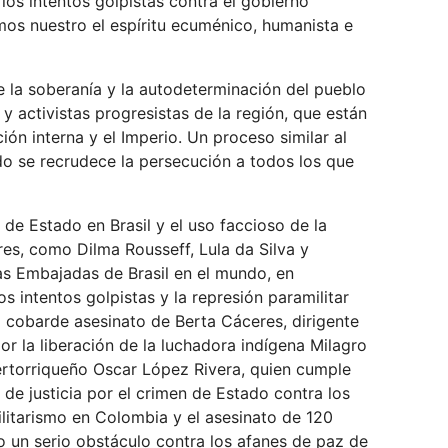
los intentos golpistas contra el gobierno
mos nuestro el espíritu ecuménico, humanista e
la soberanía y la autodeterminación del pueblo
y activistas progresistas de la región, que están
ión interna y el Imperio. Un proceso similar al
o se recrudece la persecución a todos los que
e Estado en Brasil y el uso faccioso de la
ares, como Dilma Rousseff, Lula da Silva y
las Embajadas de Brasil en el mundo, en
os intentos golpistas y la represión paramilitar
l cobarde asesinato de Berta Cáceres, dirigente
 la liberación de la luchadora indígena Milagro
uertorriqueño Oscar López Rivera, quien cumple
e justicia por el crimen de Estado contra los
itarismo en Colombia y el asesinato de 120
o un serio obstáculo contra los afanes de paz de