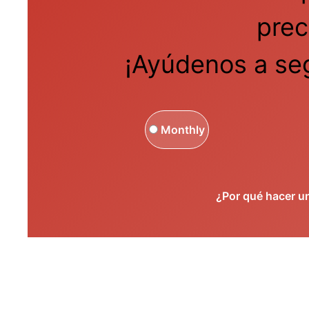
prec
¡Ayúdenos a seg
Monthly
¿Por qué hacer u