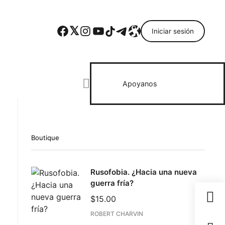
Facebook
Twitter
Instagram
YouTube
TikTok
Telegram
Enlace
Iniciar sesión
Search everything...
Apoyanos
Boutique
ebook
Rusofobia. ¿Hacia una nueva
todon
guerra fría?
il
$
15.00
partir
ROBERT CHARVIN