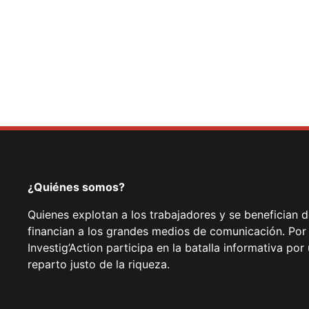
Show Comm
¿Quiénes somos?
Quienes explotan a los trabajadores y se benefician 
financian a los grandes medios de comunicación. Por
Investig’Action participa en la batalla informativa p
reparto justo de la riqueza.
Facebook
Twitter
Instagram
YouTube
TikTok
Telegram
Enlace