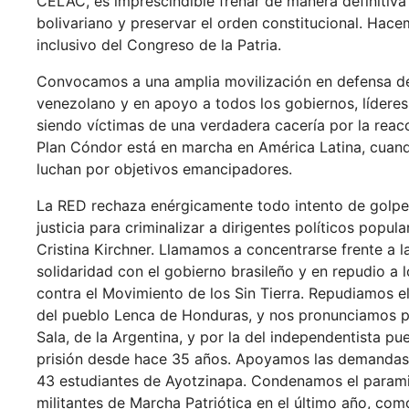
CELAC, es imprescindible frenar de manera definitiva 
bolivariano y preservar el orden constitucional. Hace
inclusivo del Congreso de la Patria.
Convocamos a una amplia movilización en defensa de 
venezolano y en apoyo a todos los gobiernos, líderes 
siendo víctimas de una verdadera cacería por la reacc
Plan Cóndor está en marcha en América Latina, cuand
luchan por objetivos emancipadores.
La RED rechaza enérgicamente todo intento de golpe d
justicia para criminalizar a dirigentes políticos popul
Cristina Kirchner. Llamamos a concentrarse frente a 
solidaridad con el gobierno brasileño y en repudio a l
contra el Movimiento de los Sin Tierra. Repudiamos e
del pueblo Lenca de Honduras, y nos pronunciamos por
Sala, de la Argentina, y por la del independentista p
prisión desde hace 35 años. Apoyamos las demandas d
43 estudiantes de Ayotzinapa. Condenamos el paramil
militantes de Marcha Patriótica en el último año, com