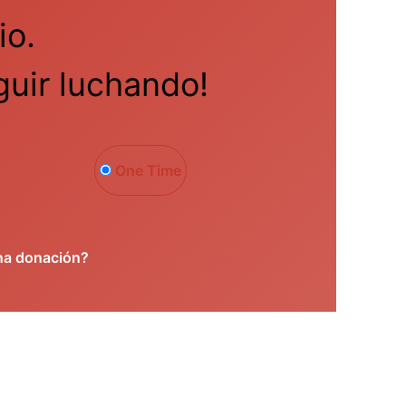
io.
uir luchando!
One Time
na donación?