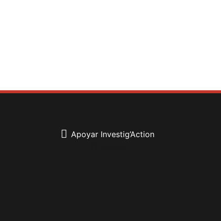
Apoyar Investig’Action
boletín