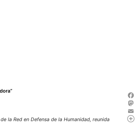
adora”
Fac
Mas
Ema
as de la Red en Defensa de la Humanidad, reunida
Com