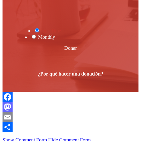
One Time
Monthly
Donar
¿Por qué hacer una donación?
Facebook
Mastodon
Email
Compartir
Show Comment Form
Hide Comment Form