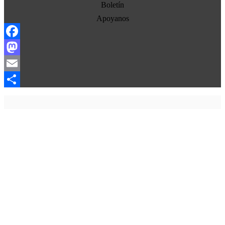
Estados Unidos
Boletín
Europa
Apoyanos
Oriente Medio
Facebook
Norte-Sur
Mastodon
Sociedad
Email
Ojo con los medios
Compartir
La otra historia