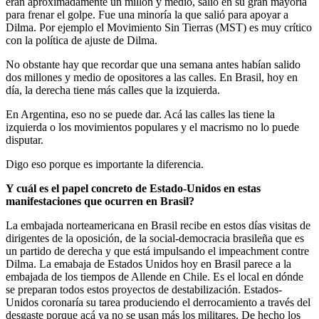
eran aproximadamente un millón y medio, salió en su gran mayoría
para frenar el golpe. Fue una minoría la que salió para apoyar a
Dilma. Por ejemplo el Movimiento Sin Tierras (MST) es muy crítico
con la política de ajuste de Dilma.
No obstante hay que recordar que una semana antes habían salido
dos millones y medio de opositores a las calles. En Brasil, hoy en
día, la derecha tiene más calles que la izquierda.
En Argentina, eso no se puede dar. Acá las calles las tiene la
izquierda o los movimientos populares y el macrismo no lo puede
disputar.
Digo eso porque es importante la diferencia.
Y cuál es el papel concreto de Estado-Unidos en estas
manifestaciones que ocurren en Brasil?
La embajada norteamericana en Brasil recibe en estos días visitas de
dirigentes de la oposición, de la social-democracia brasileña que es
un partido de derecha y que está impulsando el impeachment contre
Dilma. La emabaja de Estados Unidos hoy en Brasil parece a la
embajada de los tiempos de Allende en Chile. Es el local en dónde
se preparan todos estos proyectos de destabilización. Estados-
Unidos coronaría su tarea produciendo el derrocamiento a través del
desgaste porque acá ya no se usan más los militares. De hecho los