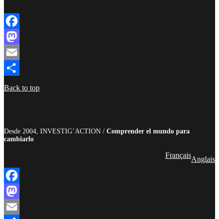
boletín
Facebook
Mastodon
Email
Compartir
Back to top
Desde 2004, INVESTIG’ACTION /
Comprender el mundo para
cambiarlo
Français
Anglais
Facebook
Mastodon