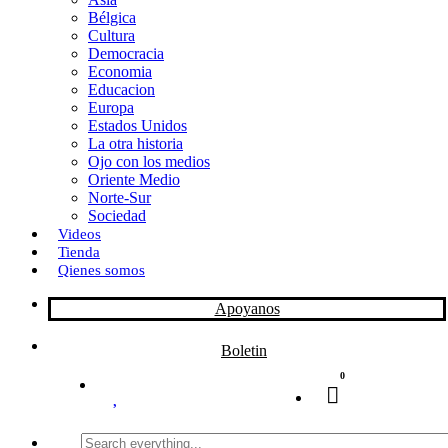
Bélgica
k
o
a
Cultura
Democracia
n
r
Economia
Educacion
t
Europa
Estados Unidos
i
La otra historia
r
Ojo con los medios
Oriente Medio
Norte-Sur
Sociedad
Videos
Tienda
Qienes somos
Apoyanos
Boletin
0
Search