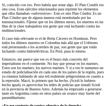
Si, coincido con eso. Pero habría que notar algo. El Plan Condór era
otra cosa. Eran ejércitos relacionados para reprimir los elementos
que ellos llamaban «subversivos». Esto es otro Plan Cóndor. Es un
Plan Cóndor que de alguna manera está monitoriado por las
transnacionales. Fíjense que en los últimos meses, los muertos en las
filas de la clase trabajadora son gente que está luchando contra las
multinacionales.
El caso más relevante es el de Berta Cáceres en Honduras. Pero
todos los últimos muertos en Colombia más allá que el Uribismo
está presionando a los acuerdos de paz, son gente que que están
luchando contra hidroeléctricas. En Perú, pasa lo mismo.
Entonces, me parece que ese es el brazo más concreto del
imperialismo en el continente. No hay que pensar en los marines.
Estos son los marines, los nuevos marines. Y si a eso le sumamos un
estado de policialisación en cada uno de los países de la región, pues
ya estamos hablando de una red realmente peligrosísima en cuanto a
la represión. Macri, lo primero que ha hecho, (Scioli lo hubiera
hecho igual), es aprovechar los miles de policías que instaló Scioli
en la provincia de Buenos Aires. Además ha empezado a generarse
tanto en Argentina como en otros países un avance muy fuerte del
paramilitarismo.
¿En ese contexto de contra-ofensiva de la derecha