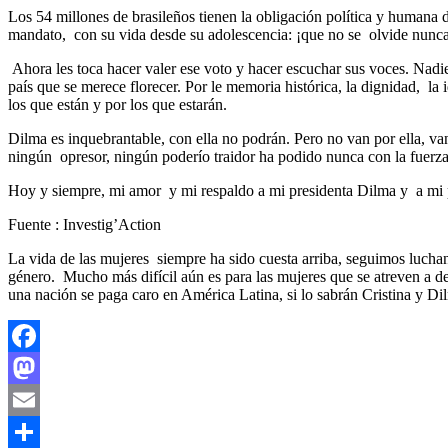
Los 54 millones de brasileños tienen la obligación política y humana 
mandato, con su vida desde su adolescencia: ¡que no se olvide nunca 
Ahora les toca hacer valer ese voto y hacer escuchar sus voces. Nadie
país que se merece florecer. Por le memoria histórica, la dignidad, la 
los que están y por los que estarán.
Dilma es inquebrantable, con ella no podrán. Pero no van por ella, van 
ningún opresor, ningún poderío traidor ha podido nunca con la fuerza
Hoy y siempre, mi amor y mi respaldo a mi presidenta Dilma y a mi p
Fuente : Investig’Action
La vida de las mujeres siempre ha sido cuesta arriba, seguimos lucha
género. Mucho más difícil aún es para las mujeres que se atreven a desa
una nación se paga caro en América Latina, si lo sabrán Cristina y D
Facebook
Mastodon
Email