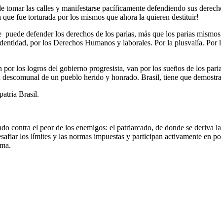
de tomar las calles y manifestarse pacíficamente defendiendo sus derec
que fue torturada por los mismos que ahora la quieren destituir!
 puede defender los derechos de los parias, más que los parias mismos. 
identidad, por los Derechos Humanos y laborales. Por la plusvalía. Por la
por los logros del gobierno progresista, van por los sueños de los paria
 descomunal de un pueblo herido y honrado. Brasil, tiene que demostra
atria Brasil.
ndo contra el peor de los enemigos: el patriarcado, de donde se deriva
fiar los límites y las normas impuestas y participan activamente en polí
ilma.