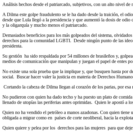
Análisis hechos desde el patriarcado, subjetivos, con un alto nivel de 
A Dilma este golpe fraudulento se le ha dado desde la traición, el odi
desde que Lula llegó a la presidencia y que aumentó la dosis de odio
y la oligarquía y mucho menos el patriarcado.
Demasiados beneficios para los más golpeados del sistema, olvidados 
derechos para la comunidad LGBTI. Desde ningún punto de las ideologí
presidenta.
Su gestión ha sido respaldada por 54 millones de brasileños y, golpe
medios de comunicación que manipulan y juegan el papel de entes pol
No existe una sola prueba que la implique y, que busquen hasta por deb
social. Buscar hacer valer la justicia en materia de Derechos Humanos
Cortando la cabeza de Dilma llegan al corazón de los parias, por esa r
No pudieron con quien ha dado techo y ha puesto un plato de comida e
llenado de utopías las periferias antes oprimidas. Quien le apostó a l
Quien no ha vendido el petróleo a manos azadonas. Con quien tiene una 
obligada a migrar como en países de corte neoliberal, hacia la explo
Quien quiere y pelea por los derechos para las mujeres para que deje