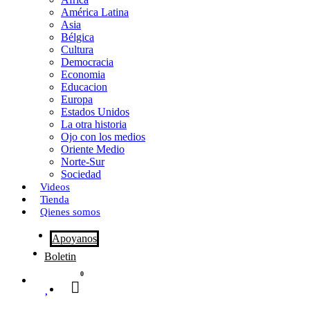
o
o
i
m
América Latina
o
d
l
p
Asia
Bélgica
k
o
a
Cultura
Democracia
n
r
Economia
Educacion
t
Europa
Estados Unidos
i
La otra historia
r
Ojo con los medios
Oriente Medio
Norte-Sur
Sociedad
Videos
Tienda
Qienes somos
Apoyanos
Boletin
0