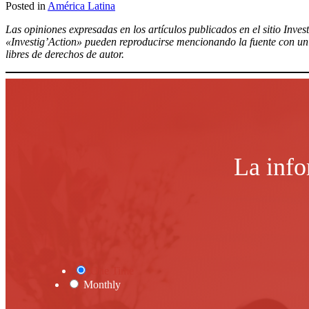
Posted in
América Latina
Compartir
Las opiniones expresadas en los artículos publicados en el sitio Inves
«Investig’Action» pueden reproducirse mencionando la fuente con un e
libres de derechos de autor.
La info
One Time
Monthly