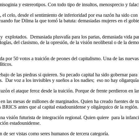
misoginia y estereotipos. Con todo tipo de insultos, menosprecio y falac
o, el celo, desde el sentimiento de inferioridad por esa razón ha sido c
 cuando fue Dilma la que tomó la batuta: demasiadas mujeres en el gobi
y explotados. Demasiada plusvalía para los parias, demasiada vida par
as, del clasismo, de la opresión, de la visión neoliberal o de la dem
ada por 50 votos a traición de peones del capitalismo. Una de las nuev
íticos.
ajo de las piedras si quieren. Su pecado capital ha sido gobernar para l
. Dar voz a los invisibles y sueños a los nadies; eso no hay oligarquía
azón el ataque feroz desde la traición. Porque de frente perdieron en la
n las mesas de millones de marginados. Quien ha creado fuentes de tra
os BRICS antes que al capital estadounidense y oligárquico de la región
visión futurista de integración regional. Quien quiere para la infancia
tación estadounidense.
n de ser vistas como seres humanos de tercera categoría.