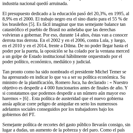
industria nacional quedó arruinada.
El presupuesto dedicado a la educación pasó del 20,3%, en 1995, al
8,9% en el 2000. El trabajo negro era el sino diario para el 55 % de
los brasileños [5]. Es fácil imaginar que tras semejante balance tan
catastrófico el pueblo de Brasil no anhelaba que las derechas
volvieran a gobernar. Por eso, durante 14 años, éstas van a conocer
derrota tras derrota. En el 2002 y en el 2006, contra Lula, y luego,
en el 2010 y en el 2014, frente a Dilma. De no poder llegar hasta el
poder por la puerta, la oposición se ha colado por la ventana merced
a un golpe de Estado institucional hábilmente orquestrado por el
poder político, económico, mediático y judicial.
Tan pronto como ha sido nombrado el presidente Michel Temer se
ha apresurado en indicar lo que va a ser su política económica. Su
ministro de la planificación, Romero Juca, ha declarado : « Nuestro
objetivo es despedir a 4 000 funcionarios antes de finales de año. Y
si constatamos que podemos despedir a un número aún mayor eso
haremos » [6] . Esta política de austeridad que el nuevo gobierna
ansía aplicar corre peligro de aniquilar en serio los numerosos
adelantos sociales conseguidos por los trabajadores bajo los
gobiernos del PT.
Semejante política de recortes del gasto público llevarán consigo, sin
lugar a dudas, un aumento de la pobreza y del paro. Como el país