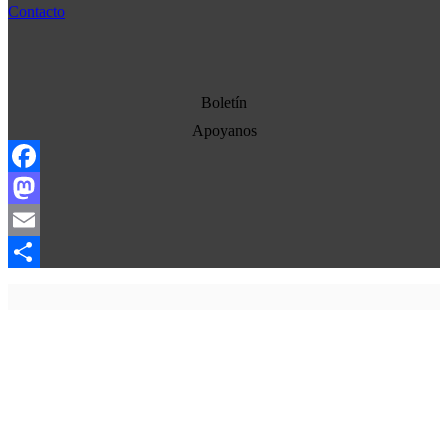
Cultura
Contacto
Democracia
Economia
Estados Unidos
Boletín
Europa
Apoyanos
Oriente Medio
Facebook
Norte-Sur
Mastodon
Sociedad
Email
Ojo con los medios
Compartir
La otra historia