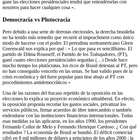
gane las elecciones presidenciales tendrá que entendérselas con
nosotros para hacer cualquier cosa ».
Democracia vs Plutocracia
Pero debido a una serie de derrotas electorales, la derecha brasileña
no ha tenido más remedio que recurrir al impeachment como único
modo de hacerse con el poder. El periodista norteamericano Gleen
Greenwald nos explica por qué : « Lo que pasa es sencillísimo. El
partido de Dilma Rousseff, el Partido de los Trabajadores, (PT),
ganó cuatro elecciones presidenciales seguidas (…) Desde hace
mucho tiempo los plutócratas, los ricos de Brasil detestan al PT, pero
no han conseguido vencerlo en las urnas. Se han valido pues de la
crisis económica y del furor popular para tirar abajo al PT con
procedimientos antidemocráticos »
Una de las razones del fracaso repetido de la oposición en las
elecciones lo explica su proyecto económico ultraliberal. En efecto,
la oposición proponía recortar los gastos sociales, privatizar los
servicios públicos, firmar acuerdos de libre intercambio o también
endeudarse con las instituciones financieras internacionales. Todas
esas medidas ya las aplicaron, en los años 1990, los presidentes
Fernando Collor de Melo y Fernando Henrique Cardoso. ¿ Con qué
resultados ? La economía de Brasil se hundió. El déficit comercial
cifró en 8 mil millones de dólares a principios de los años 2000 ; la