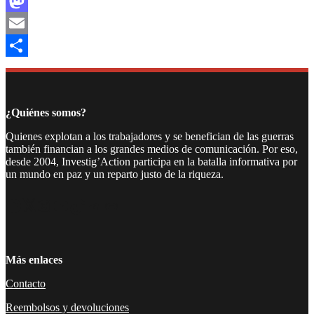
Facebook
Mastodon
Email
Compartir
¿Quiénes somos?
Quienes explotan a los trabajadores y se benefician de las guerras
también financian a los grandes medios de comunicación. Por eso,
desde 2004, Investig’Action participa en la batalla informativa por
un mundo en paz y un reparto justo de la riqueza.
Facebook
Twitter
Instagram
YouTube
TikTok
Telegram
Enlace
Más enlaces
Contacto
Reembolsos y devoluciones