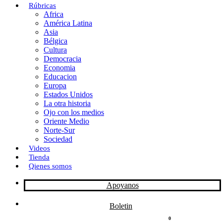
Rúbricas
Africa
o
o
i
m
América Latina
o
d
l
p
Asia
Bélgica
k
o
a
Cultura
Democracia
n
r
Economia
Educacion
t
Europa
Estados Unidos
i
La otra historia
r
Ojo con los medios
Oriente Medio
Norte-Sur
Sociedad
Videos
Tienda
Qienes somos
Apoyanos
Boletin
0