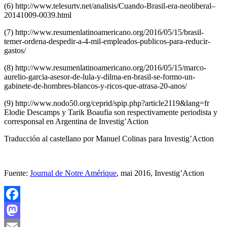
(6) http://www.telesurtv.net/analisis/Cuando-Brasil-era-neoliberal–
20141009-0039.html
(7) http://www.resumenlatinoamericano.org/2016/05/15/brasil-
temer-ordena-despedir-a-4-mil-empleados-publicos-para-reducir-
gastos/
(8) http://www.resumenlatinoamericano.org/2016/05/15/marco-
aurelio-garcia-asesor-de-lula-y-dilma-en-brasil-se-formo-un-
gabinete-de-hombres-blancos-y-ricos-que-atrasa-20-anos/
(9) http://www.nodo50.org/ceprid/spip.php?article2119&lang=fr
Elodie Descamps y Tarik Boaufia son respectivamente periodista y
corresponsal en Argentina de Investig’Action
Traducción al castellano por Manuel Colinas para Investig’Action
Fuente:
Journal de Notre Amérique
, mai 2016, Investig’Action
Facebook
Mastodon