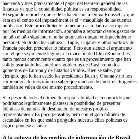
hacienda y más precisamente al papel del tesorero general de las
finanzas ya que la contabilidad pública es su responsabilidad.
El segundo reproche que se le echa en cara a Dilma Rousseff y que
está en el centro del impeachment es el « maquillaje de las cuentas
públicas ». Este procedimiento, a menudo asimilado a corrupción
por los medios de información, apuntaba a reportar ciertos gastos de
un año al año siguiente y no ha granjeado ningún enriquecimiento
personal. No todos los Cahuzac, Tapie, Lagarde y otros Sarkozy de
Francia pueden pretender lo mismo. Pero aun siendo el argumento
con el que se pretende legitimar la evicción de Dilma Rousseff es
tanto menos convincente cuanto que es un procedimiento que han
solido usar tanto los anteriores gobiernos de Brasil como los
gobiernos de Europa y de Estados Unidos. Bien se sabe, por
ejemplo, que lo han usado los presidentes Bush y Obama y no nos
sorprendería lo más mínimo saber que muchos de nuestros dirigentes
también se valen de ese mismo procedimiento.
Si a pesar de todo el crimen de responsabilidad es reconocido ¿no
podríamos legitímamente plantear la posibilidad de presentar
idénticas demandas de destitución de nuestros propios
representantes ? Es poco pensable, pero con el gran número de
escándalos en los que están pringados nuestras élites políticas es
lógico ponerse a soñar.
A la cabeza de los medios de información de Brasil