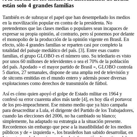
están solo 4 grandes familias
También es de subrayar el papel que han desempeñado los medios
en la movilización popular en contra de la presidenta. No
pretendemos que las clases medias o populares sean incapaces de
expresar su propia opinión, al contrario, pero sí ponemos por delante
el monopolio de la producción de la opinión vigente en Brasil. En
efecto, sólo 4 grandes familias se reparten casi por completo la
totalidad del paisaje mediático del país. [3]. Entre esas cuatro
familias, el grupo GLOBO es el número uno. Su telediario es visto
por unos 60 millones de televidentes o sea el 70% de la población
del país. Apodado « el mayor partido de Brasil », GLOBO controla
5 diarios, 27 semanales, dispone de una amplia red de televisión y
de sitcoms emitidas en el mundo entero y además posee diversas
explotaciones como derechos de transmisión de fútbol.
Así es cómo quien apoyó el golpe de Estado militar en 1964 y
confesó su error cuarenta años más tarde [4], es hoy día el portavoz
de los pro-impeachment. Ese mismo medio que ya hizo campaña
para desacreditar a Lula, el dirigente del Partido de los Trabajadores,
cuando las elecciones del 2006, no ha cambiado su blanco;
simplemente, ha adaptado su estrategia a la situación presente.
Recordemos sin embargo que pese a la inaudibilidad de los medios
públicos y de « izquierda », los brasileños han sabido desarrollar, en