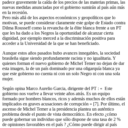
padece gravemente la caída de los precios de las materias primas, las
nuevas medidas anunciadas por el gobierno sumirán al país aún más
en la recesión.
Pero más allá de los aspectos económicos y geopolíticos que lo
motivan, se puede considerar claramente este golpe de Estado contra
Dilma Rousseff como la revancha de la élite blanca frente a un PT
que les ha dado a los Negros la oportunidad de alcanzar cierta
dignidad, por ejemplo merced a la discriminación positiva para
acceder a la Universidad de la que se han beneficiado.
Aunque estos años pasados hubo avances innegables, la sociedad
brasileña sigue siendo profundamente racista y no igualitaria. Y
quienes forman el nuevo gobierno de Michel Temer no dejan de dar
esta imagen, la de un país dominado por una oligarquía blanca ya
que este gobierno no cuenta ni con un solo Negro ni con una sola
mujer.
Según opina Marco Aurelio Garcia, dirigente del PT : « Este
gobierno nos vuelve a llevar veinte años atrás. Es un equipo
formado por hombres blancos, ricos y además muchos de ellos están
implicados en graves acusaciones de corrupción » [7]. Por último, el
ascenso de Michel Temer a la presidencia plantea un auténtico
problema desde el punto de vista democrático. En efecto ¿cómo
puede gobernar un individuo que sólo dispone de una tasa de 2 %
de opiniones favorables en el país ? ¿Cómo puede dirigir al país