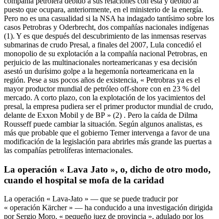
compañía petrolera debido a sus relaciones con ésta y debido al
puesto que ocupara, anteriormente, en el ministerio de la energía.
Pero no es una casualidad si la NSA ha indagado tantísimo sobre los
casos Petrobras y Oderbrecht, dos compañías nacionales indígenas
(1). Y es que después del descubrimiento de las inmensas reservas
submarinas de crudo Presal, a finales del 2007, Lula concedió el
monopolio de su explotación a la compañía nacional Petrobras, en
perjuicio de las multinacionales norteamericanas y esa decisión
asestó un durísimo golpe a la hegemonía norteamericana en la
región. Pese a sus pocos años de existencia, « Petrobras ya es el
mayor productor mundial de petróleo off-shore con en 23 % del
mercado. A corto plazo, con la explotación de los yacimientos del
presal, la empresa pudiera ser el primer productor mundial de crudo,
delante de Exxon Mobil y de BP » (2) . Pero la caída de Dilma
Rousseff puede cambiar la situación. Según algunos analistas, es
más que probable que el gobierno Temer intervenga a favor de una
modificación de la legislación para abrirles más grande las puertas a
las compañías petrolíferas internacionales.
La operación « Lava Jato », o, dicho de otro modo,
cuando el hospital se mofa de la caridad
La operación « Lava-Jato » — que se puede traducir por
« operación Kärcher » — ha conducido a una investigación dirigida
por Sergio Moro, « pequeño juez de provincia », adulado por los