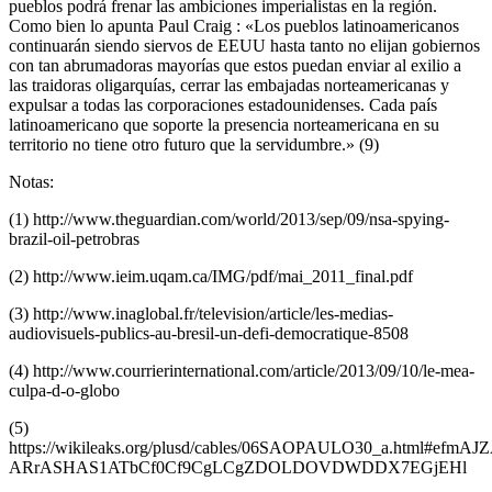
pueblos podrá frenar las ambiciones imperialistas en la región.
Como bien lo apunta Paul Craig : «Los pueblos latinoamericanos
continuarán siendo siervos de EEUU hasta tanto no elijan gobiernos
con tan abrumadoras mayorías que estos puedan enviar al exilio a
las traidoras oligarquías, cerrar las embajadas norteamericanas y
expulsar a todas las corporaciones estadounidenses. Cada país
latinoamericano que soporte la presencia norteamericana en su
territorio no tiene otro futuro que la servidumbre.» (9)
Notas:
(1) http://www.theguardian.com/world/2013/sep/09/nsa-spying-
brazil-oil-petrobras
(2) http://www.ieim.uqam.ca/IMG/pdf/mai_2011_final.pdf
(3) http://www.inaglobal.fr/television/article/les-medias-
audiovisuels-publics-au-bresil-un-defi-democratique-8508
(4) http://www.courrierinternational.com/article/2013/09/10/le-mea-
culpa-d-o-globo
(5)
https://wikileaks.org/plusd/cables/06SAOPAULO30_a.html#ef
ARrASHAS1ATbCf0Cf9CgLCgZDOLDOVDWDDX7EGjEHl