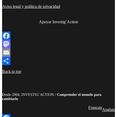
Aviso legal y política de privacidad
Apoyar Investig’Action
boletín
Facebook
Mastodon
Email
Compartir
Back to top
Desde 2004, INVESTIG’ACTION /
Comprender el mundo para
cambiarlo
Français
Anglais