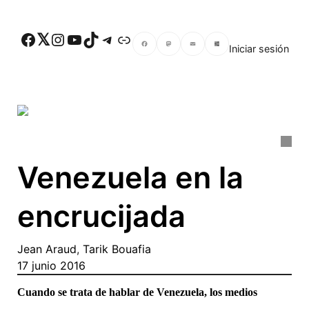
Skip to main content
Facebook
Twitter
Instagram
YouTube
TikTok
Telegram
Enlace
Iniciar sesión
Facebook
Mastodon
Email
Compartir
Venezuela en la
encrucijada
Jean Araud
,
Tarik Bouafia
17 junio 2016
Cuando se trata de hablar de Venezuela, los medios