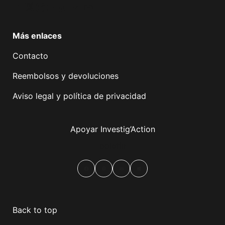
Facebook
Twitter
Instagram
YouTube
TikTok
Telegram
Enlace
Más enlaces
Contacto
Reembolsos y devoluciones
Aviso legal y política de privacidad
Apoyar Investig’Action
boletín
Facebook
Mastodon
Email
Compartir
Back to top