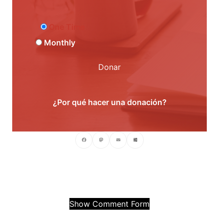
One Time
Monthly
Donar
¿Por qué hacer una donación?
Facebook
Mastodon
Email
Compartir
Show Comment Form