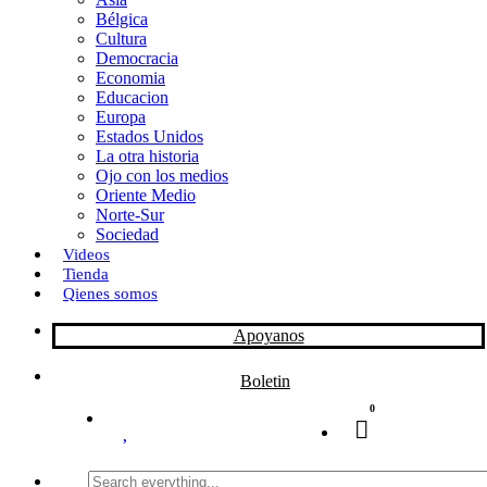
Bélgica
k
o
a
Cultura
Democracia
n
r
Economia
Educacion
t
Europa
Estados Unidos
i
La otra historia
r
Ojo con los medios
Oriente Medio
Norte-Sur
Sociedad
Videos
Tienda
Qienes somos
Apoyanos
Boletin
0
Search