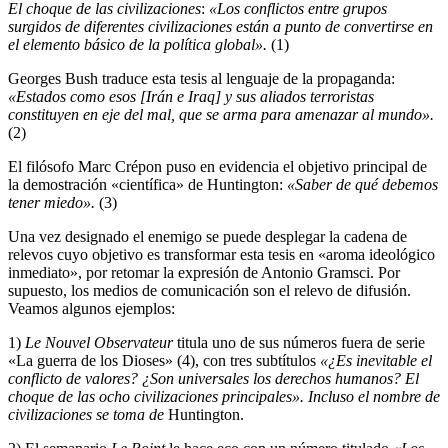
El choque de las civilizaciones
:
«Los conflictos entre grupos
surgidos de diferentes civilizaciones están a punto de convertirse en
el elemento básico de la política global».
(1)
Georges Bush traduce esta tesis al lenguaje de la propaganda:
«Estados como esos [Irán e Iraq] y sus aliados terroristas
constituyen en eje del mal, que se arma para amenazar al mundo».
(2)
El filósofo Marc Crépon puso en evidencia el objetivo principal de
la demostración «científica» de Huntington:
«Saber de qué debemos
tener miedo».
(3)
Una vez designado el enemigo se puede desplegar la cadena de
relevos cuyo objetivo es transformar esta tesis en «aroma ideológico
inmediato», por retomar la expresión de Antonio Gramsci. Por
supuesto, los medios de comunicación son el relevo de difusión.
Veamos algunos ejemplos:
1)
Le Nouvel Observateur
titula uno de sus números fuera de serie
«La guerra de los Dioses» (4), con tres subtítulos
«¿Es inevitable el
conflicto de valores? ¿Son universales los derechos humanos? El
choque de las ocho civilizaciones principales».
Incluso el nombre de
civilizaciones se toma de
Huntington.