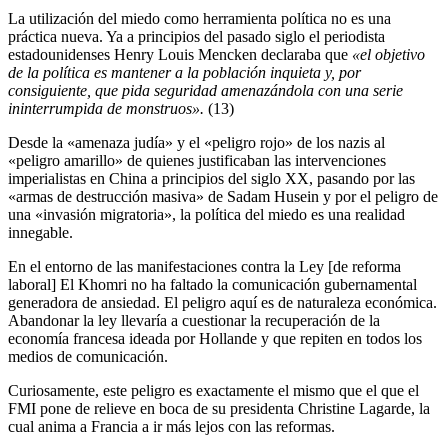
La utilización del miedo como herramienta política no es una
práctica nueva. Ya a principios del pasado siglo el periodista
estadounidenses Henry Louis Mencken declaraba que
«el objetivo
de la política es mantener a la población inquieta y, por
consiguiente, que pida seguridad amenazándola con una serie
ininterrumpida de monstruos».
(13)
Desde la «amenaza judía» y el «peligro rojo» de los nazis al
«peligro amarillo» de quienes justificaban las intervenciones
imperialistas en China a principios del siglo XX, pasando por las
«armas de destrucción masiva» de Sadam Husein y por el peligro de
una «invasión migratoria», la política del miedo es una realidad
innegable.
En el entorno de las manifestaciones contra la Ley [de reforma
laboral] El Khomri no ha faltado la comunicación gubernamental
generadora de ansiedad. El peligro aquí es de naturaleza económica.
Abandonar la ley llevaría a cuestionar la recuperación de la
economía francesa ideada por Hollande y que repiten en todos los
medios de comunicación.
Curiosamente, este peligro es exactamente el mismo que el que el
FMI pone de relieve en boca de su presidenta Christine Lagarde, la
cual anima a Francia a ir más lejos con las reformas.