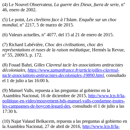
(4) Le Nouvel Observateur,
La guerre des Dieux, fuera de serie
, n°
46, enero de 2002.
(5) Le point,
Les chrétiens face à l’Islam. Enquête sur un choc
mondial
, n° 2217, 5 de marzo de 2015.
(6) Valeurs actuelles, n° 4077, del 15 al 21 de enero de 2015.
(7) Richard Labévière,
Choc des civilisations, choc des
représentations et ruses de la raison médiatique,
Hermès la Revue,
n° 55, 2009/3, p. 172.
(8) Fouad Bahri,
Gilles Clavreul tacle les associations antiracistes
décoloniales,
https://www.zamanfrance.fr/article/gilles-clavreul-
tacle-associations-antiracistes-decoloniales-19890.html
,
consultado
el 1 de julio a las 16:00 h.
(9) Manuel Valls, repuesta a las preguntas al gobierno en la
Asamblea Nacional, 16 de diciembre de 2015,
http://www.lcp.fr/la-
politique-en-video/mouvement-bds-manuel-valls-condamne-toutes-
les-campagnes-de-boycott-legard-des
, consultado el 1 de julio a las
17:30 h.
(10) Najat Valaud Belkacem, repuesta a las preguntas al gobierno en
la Asamblea Nacional, 27 de abril de 2016,
http://www.lcp.fr/la-