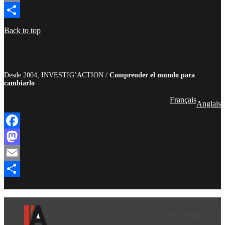
Email
Compartir
Back to top
Desde 2004, INVESTIG’ACTION /
Comprender el mundo para
cambiarlo
Français
Anglais
Facebook
Mastodon
Email
Compartir
Facebook
LinkedIn
Instagram
YouTube
TikTok
Teleg
Enl