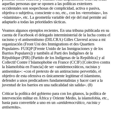
aquellas personas que se oponen a las políticas exteriores
occidentales son sospechosas de complicidad, activa o pasiva,
objetiva o subjetiva, consciente o no, etc., con los «terroristas», los
«islamistas», etc. La geometría variable del eje del mal permite así
adaptarlo a todas las prioridades tácticas.
Veamos algunos ejemplos recientes. En una tribuna publicada en su
cuenta de Facebook el delegado interministerial de la lucha contra el
racismo y el antisemitismo (DILCRA) Gilles Clavreul acusa a mi
organización (Front Uni des Immigrations et des Quartiers
Populaires- FUIQP [Frente Unido de las Inmigraciones y de los
Barrios Populares]) y también al Parti des Indigènes de la
République (PIR) [Partido de los Indígenas de la República] y al
Collectif Contre l’Islamophobie en France (CCIF) [Colectivo contra
la Islamofobia en Francia] de ser «antidemocráticos, racistas y
antisemitas»: «con el pretexto de un antirracismo pervertido, el
objetivo de esta ofensiva es únicamente legitimar el islamismo,
defender a unos predicadores fundamentalistas y hacer caer a la
juventud de los barrios en una radicalidad sin salida». (8)
Criticar la política del gobierno para con los gitanos, la política de
intervención militar en África y Oriente Medio, la islamofobia, etc.,
basta para convertirle a uno en un
«antidemocrático, racista y
antisemita».