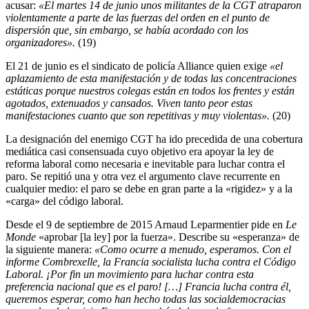
acusar:
«El martes 14 de junio unos militantes de la CGT atraparon
violentamente a parte de las fuerzas del orden en el punto de
dispersión que, sin embargo, se había acordado con los
organizadores».
(19)
El 21 de junio es el sindicato de policía Alliance quien exige
«el
aplazamiento de esta manifestación y de todas las concentraciones
estáticas porque nuestros colegas están en todos los frentes y están
agotados, extenuados y cansados. Viven tanto peor estas
manifestaciones cuanto que son repetitivas y muy violentas».
(20)
La designación del enemigo CGT ha ido precedida de una cobertura
mediática casi consensuada cuyo objetivo era apoyar la ley de
reforma laboral como necesaria e inevitable para luchar contra el
paro. Se repitió una y otra vez el argumento clave recurrente en
cualquier medio: el paro se debe en gran parte a la «rigidez» y a la
«carga» del código laboral.
Desde el 9 de septiembre de 2015 Arnaud Leparmentier pide en
Le
Monde
«aprobar [la ley] por la fuerza». Describe su «esperanza» de
la siguiente manera:
«Como ocurre a menudo, esperamos. Con el
informe Combrexelle, la Francia socialista lucha contra el Código
Laboral. ¡Por fin un movimiento para luchar contra esta
preferencia nacional que es el paro!
[…]
Francia lucha contra él,
queremos esperar, como han hecho todas las socialdemocracias