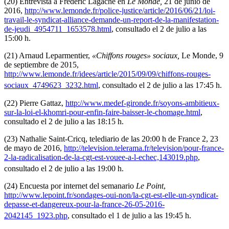
(20) Entrevista a Frédéric Lagache en
Le Monde,
21 de junio de
2016,
http://www.lemonde.fr/police-justice/article/2016/06/21/loi-
travail-le-syndicat-alliance-demande-un-report-de-la-manifestation-
de-jeudi_4954711_1653578.html
, consultado el 2 de julio a las
15:00 h.
(21) Arnaud Leparmentier,
«Chiffons rouges» sociaux,
Le Monde, 9
de septiembre de 2015,
http://www.lemonde.fr/idees/article/2015/09/09/chiffons-rouges-
sociaux_4749623_3232.html
, consultado el 2 de julio a las 17:45 h.
(22) Pierre Gattaz,
http://www.medef-gironde.fr/soyons-ambitieux-
sur-la-loi-el-khomri-pour-enfin-faire-baisser-le-chomage.html
,
consultado el 2 de julio a las 18:15 h.
(23) Nathalie Saint-Cricq, telediario de las 20:00 h de France 2, 23
de mayo de 2016,
http://television.telerama.fr/television/pour-france-
2-la-radicalisation-de-la-cgt-est-vouee-a-l-echec,143019.php
,
consultado el 2 de julio a las 19:00 h.
(24) Encuesta por internet del semanario
Le Point
,
http://www.lepoint.fr/sondages-oui-non/la-cgt-est-elle-un-syndicat-
depasse-et-dangereux-pour-la-france-26-05-2016-
2042145_1923.php
, consultado el 1 de julio a las 19:45 h.