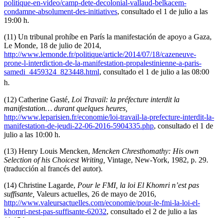
politique-en-video/camp-dete-decolonial-vallaud-belkacem-
condamne-absolument-des-initiatives
, consultado el 1 de julio a las
19:00 h.
(11) Un tribunal prohíbe en París la manifestación de apoyo a Gaza,
Le Monde, 18 de julio de 2014,
http://www.lemonde.fr/politique/article/2014/07/18/cazeneuve-
prone-l-interdiction-de-la-manifestation-propalestinienne-a-paris-
samedi_4459324_823448.html
, consultado el 1 de julio a las 08:00
h.
(12) Catherine Gasté,
Loi Travail: la préfecture interdit la
manifestation… durant quelques heures,
http://www.leparisien.fr/economie/loi-travail-la-prefecture-interdit-la-
manifestation-de-jeudi-22-06-2016-5904335.php
, consultado el 1 de
julio a las 10:00 h.
(13) Henry Louis Mencken,
Mencken Chresthomathy: His own
Selection of his Choicest Writing,
Vintage, New-York, 1982, p. 29.
(traducción al francés del autor).
(14) Christine Lagarde,
Pour le FMI, la loi El Khomri n’est pas
suffisante,
Valeurs actuelles, 26 de mayo de 2016,
http://www.valeursactuelles.com/economie/pour-le-fmi-la-loi-el-
khomri-nest-pas-suffisante-62032
, consultado el 2 de julio a las