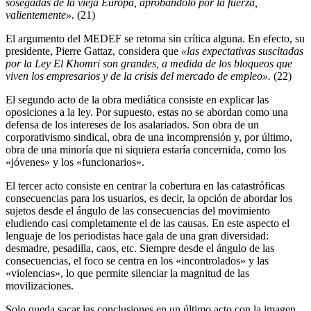
sosegadas de la vieja Europa, aprobándolo por la fuerza,
valientemente».
(21)
El argumento del MEDEF se retoma sin crítica alguna. En efecto, su
presidente, Pierre Gattaz, considera que
«las expectativas suscitadas
por la Ley El Khomri son grandes, a medida de los bloqueos que
viven los empresarios y de la crisis del mercado de empleo».
(22)
El segundo acto de la obra mediática consiste en explicar las
oposiciones a la ley. Por supuesto, estas no se abordan como una
defensa de los intereses de los asalariados. Son obra de un
corporativismo sindical, obra de una incomprensión y, por último,
obra de una minoría que ni siquiera estaría concernida, como los
«jóvenes» y los «funcionarios».
El tercer acto consiste en centrar la cobertura en las catastróficas
consecuencias para los usuarios, es decir, la opción de abordar los
sujetos desde el ángulo de las consecuencias del movimiento
eludiendo casi completamente el de las causas. En este aspecto el
lenguaje de los periodistas hace gala de una gran diversidad:
desmadre, pesadilla, caos, etc. Siempre desde el ángulo de las
consecuencias, el foco se centra en los «incontrolados» y las
«violencias», lo que permite silenciar la magnitud de las
movilizaciones.
Solo queda sacar las conclusiones en un último acto con la imagen