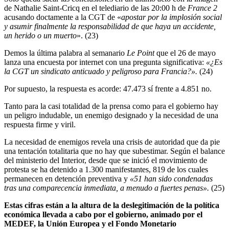
de Nathalie Saint-Cricq en el telediario de las 20:00 h de
France 2
acusando doctamente a la CGT de «
apostar por la implosión social
y asumir finalmente la responsabilidad de que haya un accidente,
un herido o un muerto
». (23)
Demos la última palabra al semanario
Le Point
que el 26 de mayo
lanza una encuesta por internet con una pregunta significativa:
«¿Es
la CGT un sindicato anticuado y peligroso para Francia?».
(24)
Por supuesto, la respuesta es acorde: 47.473 sí frente a 4.851 no.
Tanto para la casi totalidad de la prensa como para el gobierno hay
un peligro indudable, un enemigo designado y la necesidad de una
respuesta firme y viril.
La necesidad de enemigos revela una crisis de autoridad que da pie
una tentación totalitaria que no hay que subestimar. Según el balance
del ministerio del Interior, desde que se inició el movimiento de
protesta se ha detenido a 1.300 manifestantes, 819 de los cuales
permanecen en detención preventiva y
«51 han sido condenadas
tras una comparecencia inmediata, a menudo a fuertes penas».
(25)
Estas cifras están a la altura de la deslegitimación de la política
económica llevada a cabo por el gobierno, animado por el
MEDEF, la Unión Europea y el Fondo Monetario