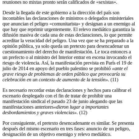
reuniones no mixtas pronto serán calificados de «sexistas».
Desde la llegada de este gobierno a la dirección del país son
incontables las declaraciones de ministros o delegados ministeriales
que anuncian el peligro «comunitarista» y designan a un enemigo al
que hay que reprimir urgentemente. El relevo mediático garantiza la
difusión masiva de cada una de estas declaraciones, lo que permite
acreditar la veracidad del peligro. Una vez que se ha preparado a la
opinión pública, ya solo queda un pretexto para desencadenar un
cuestionamiento del derecho de manifestación. Le toca entonces a
un prefecto o al ministro del Interior entrar en escena invocando el
riesgo de violencia. Así, la manifestación prevista en París el 19 de
julio de 2014 en apoyo del pueblo palestino se prohibió
«ante el
grave riesgo de problemas de orden público que provocaría su
celebración en un contexto de aumento de la tensión».
(11)
Es necesario recordar estas declaraciones y hechos para calibrar el
escenario desplegado con el fin de tratar de prohibir una
manifestación sindical el pasado 23 de junio alegando que las
manifestaciones anteriores
«dieron lugar a importantes
desbordamientos y graves violencias».
(12)
Por consiguiente, el pretexto desencadenante es similar. Se presenta
después del mismo escenario en tres fases: anuncio de un peligro,
designación de un objetivo enemigo y relevo mediático.