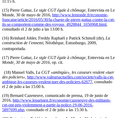
11:15 h.
(15) Pierre Gattaz,
Le sigle CGT égale à chômage,
Entrevista en Le
Monde, 30 de mayo de 2016,
http://www.lemonde.fr/economie-
francaise/article/2016/05/30/la-charge-de-pierre-gattaz-contre-la-cgt-
ils-se-comportent-comme-des-voyous_4928844_1656968.html
,
consultado el 2 de julio a las 13:00 h.
(16) Reinhard Johler, Freddy Raphaël y Patrick Schmoll (dir),
La
construction de l’ennemi
, Néothèque, Estrasburgo, 2009,
contraportada.
(17) Pierre Gattaz,
Le sigle CGT égale à chômage,
Entrevista en Le
Monde, 30 de mayo de 2016
, op. cit.
(18) Manuel Valls,
La CGT «ambigüe», les casseurs veulent «tuer
des policiers»,
http://www.valeursactuelles.com/societe/valls-la-cgt-
ambigue-les-casseurs-veulent-tuer-des-policiers-62677
, consultado
el 2 de julio a las 15:00 h.
(19) Bernard Cazeneuve, comunicado de prensa, 19 de junio de
2016,
http://www.leparisien.fr/economie/cazeneuve-des-militants-
cgt-ont-pris-violemment-a-partie-la-police-19-06-2016-
5897699.php
, consultado el 2 de julio a las 15:30 h.