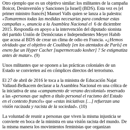
Otro ejemplo que es un objetivo similar: los militantes de la campaña
Boicot, Desinversión y Sanciones [a Israel] (BDS). Esta vez es [el
primer ministro francés] Manuel Valls quien se lanza a la palestra:
«Tomaremos todas las medidas necesarias para condenar estas
campañas
», anuncia a la Asamblea Nacional el
6 de diciembre
2015. Respondía en apoyo a la intervención del diputado sionista
del partido Unión de Demócratas e Independientes Meyer Habib
que acusa al BDS de crear un clima de odio en Francia.
«¿Hemos
olvidado que el objetivo de Coulibaly
[en los atentados de París]
en
enero fue un Hyper Cacher
[supermercado kosher]
? Se estigmatiza
antes de matar».
(9)
Unos militantes que se oponen a las prácticas coloniales de un
Estado se convierten así en cómplices directos del terrorismo.
El 27 de abril de 2016 le toca a la ministra de Educación Najat
Vallaud-Belkacem declarar a la Asamblea Nacional en una crítica de
la iniciativa de una
«campamento de verano decolonial»
reservado
a las
«personas que sufren a título personal el racismo del Estado
en el contexto francés»
que
«estas iniciativas
[…]
refuerzan una
visión racizada y racista de la sociedad».
(10)
La voluntad de reunir a personas que viven la misma injusticia se
convierte en boca de la ministra en una visión racista del mundo. De
la misma manera los movimientos feministas que organizan