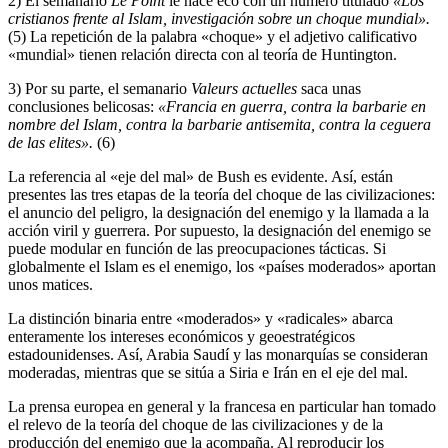
2) El semanario
Le Point
le hace eco con un número titulado
«Los
cristianos frente al Islam, investigación sobre un choque mundial».
(5) La repetición de la palabra «choque» y el adjetivo calificativo
«mundial» tienen relación directa con al teoría de Huntington.
3) Por su parte, el semanario
Valeurs actuelles
saca unas
conclusiones belicosas:
«Francia en guerra, contra la barbarie en
nombre del Islam, contra la barbarie antisemita, contra la ceguera
de las elites».
(6)
La referencia al «eje del mal» de Bush es evidente. Así, están
presentes las tres etapas de la teoría del choque de las civilizaciones:
el anuncio del peligro, la designación del enemigo y la llamada a la
acción viril y guerrera. Por supuesto, la designación del enemigo se
puede modular en función de las preocupaciones tácticas. Si
globalmente el Islam es el enemigo, los «países moderados» aportan
unos matices.
La distinción binaria entre «moderados» y «radicales» abarca
enteramente los intereses económicos y geoestratégicos
estadounidenses. Así, Arabia Saudí y las monarquías se consideran
moderadas, mientras que se sitúa a Siria e Irán en el eje del mal.
La prensa europea en general y la francesa en particular han tomado
el relevo de la teoría del choque de las civilizaciones y de la
producción del enemigo que la acompaña. Al reproducir los