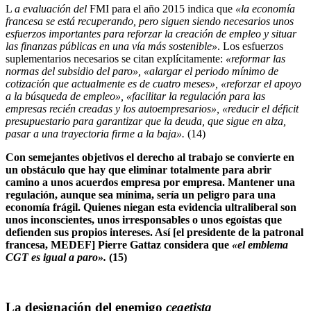
L
a evaluación del
FMI para el año 2015 indica que
«la economía
francesa se está recuperando, pero siguen siendo necesarios unos
esfuerzos importantes para reforzar la creación de empleo y situar
las finanzas públicas en una vía más sostenible»
. Los esfuerzos
suplementarios necesarios se citan explícitamente:
«reformar las
normas del subsidio del paro», «alargar el periodo mínimo de
cotización que actualmente es de cuatro meses», «reforzar el apoyo
a la búsqueda de empleo», «facilitar la regulación para las
empresas recién creadas y los autoempresarios», «reducir el déficit
presupuestario para garantizar que la deuda, que sigue en alza,
pasar a una trayectoria firme a la baja».
(14)
Con semejantes objetivos el derecho al trabajo se convierte en
un obstáculo que hay que eliminar totalmente para abrir
camino a unos acuerdos empresa por empresa. Mantener una
regulación, aunque sea mínima, sería un peligro para una
economía frágil. Quienes niegan esta evidencia ultraliberal son
unos inconscientes, unos irresponsables o unos egoístas que
defienden sus propios intereses. Así [el presidente de la patronal
francesa, MEDEF] Pierre Gattaz considera que
«el emblema
CGT es igual a paro».
(15)
La designación del enemigo
cegetista