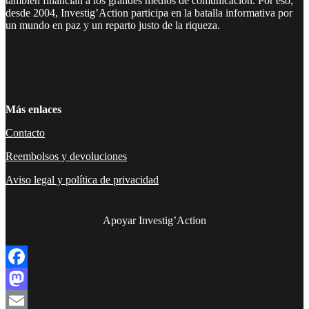
también financian a los grandes medios de comunicación. Por eso,
desde 2004, Investig’Action participa en la batalla informativa por
un mundo en paz y un reparto justo de la riqueza.
Facebook
Twitter
Instagram
YouTube
TikTok
Telegram
Enlace
Más enlaces
Contacto
Reembolsos y devoluciones
Aviso legal y política de privacidad
Apoyar Investig’Action
boletín
Facebook
Mastodon