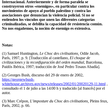
Internacional. Anteriormente y de forma paralela se
construyeron otros «enemigos», en particular contra los
movimientos de apoyo al pueblo palestino y contra las
asociaciones que denuncian la violencia policial. Si no se
entienden los vínculos que unen las diferentes categorías
criminalizadas, se debilita la capacidad de resistencia común.
No nos engañemos, la noción de enemigo es extensiva.
Notas:
(1) Samuel Huntington,
Le Choc des civilisations,
Odile Jacob,
París, 1997, p. 9. [Traducción al castellano,
El choque de
civilizaciones y la reconfiguración del orden mundial
, Barcelona,
Paidós Ibérica, 1997; traducción de José Pedro Tosaus Abadía].
(2) Georges Bush, discurso del 29 de enero de 2002,
https://georgewbush-
whitehouse.archives.gov/news/releases/2002/01/20020129-11.html
,
consultado el 1 de julio a las 14:00 h y traducido [al francés] por el
autor.
(3) Marc Crépon,
L’imposture du Choc des civilisations,
Pleins feux,
París, 2002, p. 66.