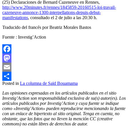
(25) Declaraciones de Bernard Cazeneuve en Rennes,
http://www.20minutes.fr/rennes/1845859-20160515-loi-travail-
cazeneuve-annonce-1300-interpellations-depuis-debut-
manifestations
, consultado el 2 de julio a las 20:30 h.
Traducido del francés por Beatriz Morales Bastos
Fuente : Investig’Action
Facebook
Mastodon
Email
Posted in
La columna de Saïd Bouamama
Compartir
Las opiniones expresadas en los artículos publicados en el sitio
Investig’Action son responsabilidad exclusiva de su(s) autor(es). Los
artículos publicados por Investig’Action y cuya fuente se indique
como «Investig’Action» pueden reproducirse mencionando la fuente
con un enlace de hipertexto al sitio original. Tenga en cuenta, no
obstante, que las fotos que no lleven la mención CC (creative
commons) no están libres de derechos de autor.