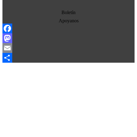
Economia
Estados Unidos
Boletín
Europa
Apoyanos
Oriente Medio
Facebook
Norte-Sur
Mastodon
Sociedad
Email
Ojo con los medios
Compartir
La otra historia