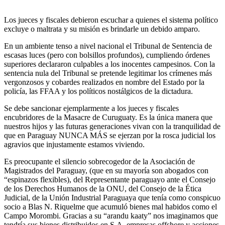
Los jueces y fiscales debieron escuchar a quienes el sistema político
excluye o maltrata y su misión es brindarle un debido amparo.
En un ambiente tenso a nivel nacional el Tribunal de Sentencia de
escasas luces (pero con bolsillos profundos), cumpliendo órdenes
superiores declararon culpables a los inocentes campesinos. Con la
sentencia nula del Tribunal se pretende legitimar los crímenes más
vergonzosos y cobardes realizados en nombre del Estado por la
policía, las FFAA y los políticos nostálgicos de la dictadura.
Se debe sancionar ejemplarmente a los jueces y fiscales
encubridores de la Masacre de Curuguaty. Es la única manera que
nuestros hijos y las futuras generaciones vivan con la tranquilidad de
que en Paraguay NUNCA MÁS se ejerzan por la rosca judicial los
agravios que injustamente estamos viviendo.
Es preocupante el silencio sobrecogedor de la Asociación de
Magistrados del Paraguay, (que en su mayoría son abogados con
“espinazos flexibles), del Representante paraguayo ante el Consejo
de los Derechos Humanos de la ONU, del Consejo de la Ética
Judicial, de la Unión Industrial Paraguaya que tenía como conspicuo
socio a Blas N. Riquelme que acumuló bienes mal habidos como el
Campo Morombi. Gracias a su “arandu kaaty” nos imaginamos que
tendría sus bienes distribuidos en S.A, empresas offshore y acciones