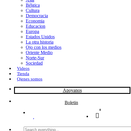
Bélgica
k
o
a
Cultura
Democracia
n
r
Economia
Educacion
t
Europa
Estados Unidos
i
La otra historia
r
Ojo con los medios
Oriente Medio
Norte-Sur
Sociedad
Videos
Tienda
Qienes somos
Apoyanos
Boletin
0
Search