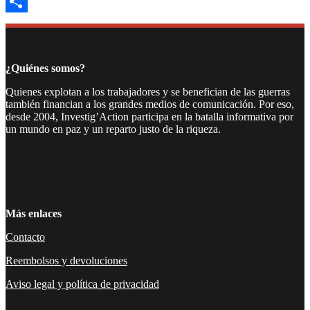
Email
Compartir
¿Quiénes somos?
Quienes explotan a los trabajadores y se benefician de las guerras
también financian a los grandes medios de comunicación. Por eso,
desde 2004, Investig’Action participa en la batalla informativa por
un mundo en paz y un reparto justo de la riqueza.
Facebook
Twitter
Instagram
YouTube
TikTok
Telegram
Enlace
Más enlaces
Contacto
Reembolsos y devoluciones
Aviso legal y política de privacidad