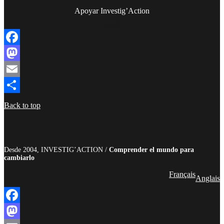
Apoyar Investig’Action
boletín
Facebook
Mastodon
Email
Compartir
Back to top
Desde 2004, INVESTIG’ACTION /
Comprender el mundo para
cambiarlo
Français
Anglais
Facebook