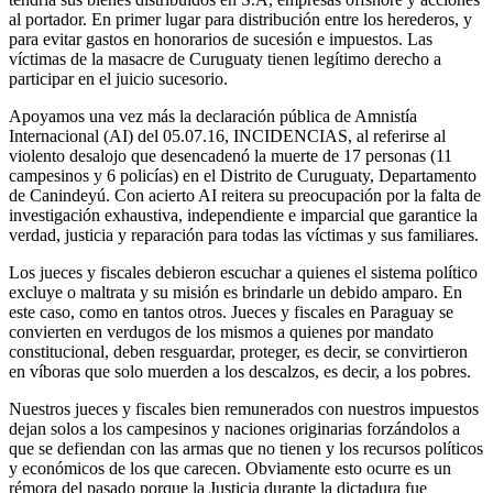
al portador. En primer lugar para distribución entre los herederos, y
para evitar gastos en honorarios de sucesión e impuestos. Las
víctimas de la masacre de Curuguaty tienen legítimo derecho a
participar en el juicio sucesorio.
Apoyamos una vez más la declaración pública de Amnistía
Internacional (AI) del 05.07.16, INCIDENCIAS, al referirse al
violento desalojo que desencadenó la muerte de 17 personas (11
campesinos y 6 policías) en el Distrito de Curuguaty, Departamento
de Canindeyú. Con acierto AI reitera su preocupación por la falta de
investigación exhaustiva, independiente e imparcial que garantice la
verdad, justicia y reparación para todas las víctimas y sus familiares.
Los jueces y fiscales debieron escuchar a quienes el sistema político
excluye o maltrata y su misión es brindarle un debido amparo. En
este caso, como en tantos otros. Jueces y fiscales en Paraguay se
convierten en verdugos de los mismos a quienes por mandato
constitucional, deben resguardar, proteger, es decir, se convirtieron
en víboras que solo muerden a los descalzos, es decir, a los pobres.
Nuestros jueces y fiscales bien remunerados con nuestros impuestos
dejan solos a los campesinos y naciones originarias forzándolos a
que se defiendan con las armas que no tienen y los recursos políticos
y económicos de los que carecen. Obviamente esto ocurre es un
rémora del pasado porque la Justicia durante la dictadura fue