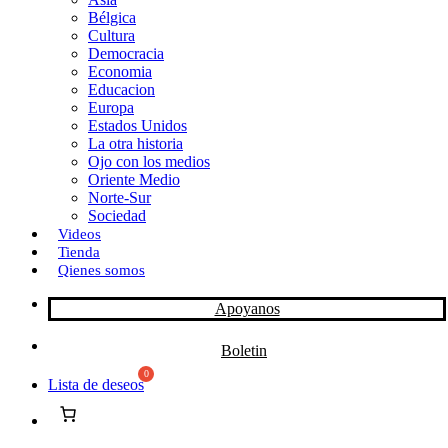
Bélgica
k
o
a
Cultura
Democracia
n
r
Economia
Educacion
t
Europa
Estados Unidos
i
La otra historia
r
Ojo con los medios
Oriente Medio
Norte-Sur
Sociedad
Videos
Tienda
Qienes somos
Apoyanos
Boletin
Lista de deseos