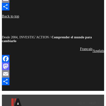
Email
Compartir
Back to top
Desde 2004, INVESTIG’ACTION /
Comprender el mundo para
cambiarlo
Français
Anglais
Facebook
Mastodon
Email
Compartir
Facebook
LinkedIn
Instagram
YouTube
TikTok
Teleg
Enl