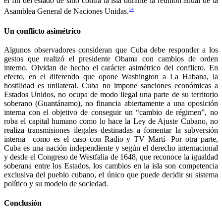
el fin del estado de sitio contra la isla durante la reunión anual de la
14
Asamblea General de Naciones Unidas.
Un conflicto asimétrico
Algunos observadores consideran que Cuba debe responder a los
gestos que realizó el presidente Obama con cambios de orden
interno. Olvidan de hecho el carácter asimétrico del conflicto. En
efecto, en el diferendo que opone Washington a La Habana, la
hostilidad es unilateral. Cuba no impone sanciones económicas a
Estados Unidos, no ocupa de modo ilegal una parte de su territorio
soberano (Guantánamo), no financia abiertamente a una oposición
interna con el objetivo de conseguir un “cambio de régimen”, no
roba el capital humano como lo hace la Ley de Ajuste Cubano, no
realiza transmisiones ilegales destinadas a fomentar la subversión
interna –como es el caso con Radio y TV Martí- Por otra parte,
Cuba es una nación independiente y según el derecho internacional
y desde el Congreso de Westfalia de 1648, que reconoce la igualdad
soberana entre los Estados, los cambios en la isla son competencia
exclusiva del pueblo cubano, el único que puede decidir su sistema
político y su modelo de sociedad.
Conclusión