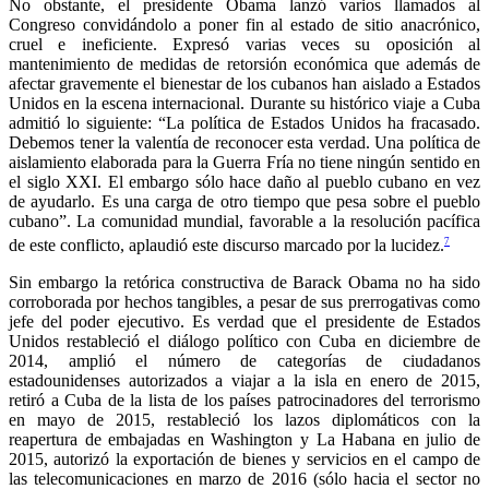
No obstante, el presidente Obama lanzó varios llamados al
Congreso convidándolo a poner fin al estado de sitio anacrónico,
cruel e ineficiente. Expresó varias veces su oposición al
mantenimiento de medidas de retorsión económica que además de
afectar gravemente el bienestar de los cubanos han aislado a Estados
Unidos en la escena internacional. Durante su histórico viaje a Cuba
admitió lo siguiente: “La política de Estados Unidos ha fracasado.
Debemos tener la valentía de reconocer esta verdad. Una política de
aislamiento elaborada para la Guerra Fría no tiene ningún sentido en
el siglo XXI. El embargo sólo hace daño al pueblo cubano en vez
de ayudarlo. Es una carga de otro tiempo que pesa sobre el pueblo
cubano”. La comunidad mundial, favorable a la resolución pacífica
7
de este conflicto, aplaudió este discurso marcado por la lucidez.
Sin embargo la retórica constructiva de Barack Obama no ha sido
corroborada por hechos tangibles, a pesar de sus prerrogativas como
jefe del poder ejecutivo. Es verdad que el presidente de Estados
Unidos restableció el diálogo político con Cuba en diciembre de
2014, amplió el número de categorías de ciudadanos
estadounidenses autorizados a viajar a la isla en enero de 2015,
retiró a Cuba de la lista de los países patrocinadores del terrorismo
en mayo de 2015, restableció los lazos diplomáticos con la
reapertura de embajadas en Washington y La Habana en julio de
2015, autorizó la exportación de bienes y servicios en el campo de
las telecomunicaciones en marzo de 2016 (sólo hacia el sector no