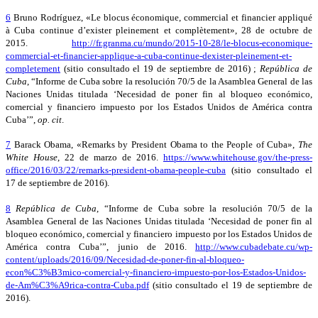
6
Bruno Rodríguez, «Le blocus économique, commercial et financier appliqué
à Cuba continue d’exister pleinement et complètement», 28 de octubre de
2015.
http://fr.granma.cu/mundo/2015-10-28/le-blocus-economique-
commercial-et-financier-applique-a-cuba-continue-dexister-pleinement-et-
completement
(sitio consultado el 19 de septiembre de 2016) ;
República de
Cuba
, “Informe de Cuba sobre la resolución 70/5 de la Asamblea General de las
Naciones Unidas titulada ‘Necesidad de poner fin al bloqueo económico,
comercial y financiero impuesto por los Estados Unidos de América contra
Cuba’”,
op. cit
.
7
Barack Obama, «Remarks by President Obama to the People of Cuba»,
The
White House
, 22 de marzo de 2016.
https://www.whitehouse.gov/the-press-
office/2016/03/22/remarks-president-obama-people-cuba
(sitio consultado el
17 de septiembre de 2016).
8
República de Cuba
, “Informe de Cuba sobre la resolución 70/5 de la
Asamblea General de las Naciones Unidas titulada ‘Necesidad de poner fin al
bloqueo económico, comercial y financiero impuesto por los Estados Unidos de
América contra Cuba’”, junio de 2016.
http://www.cubadebate.cu/wp-
content/uploads/2016/09/Necesidad-de-poner-fin-al-bloqueo-
econ%C3%B3mico-comercial-y-financiero-impuesto-por-los-Estados-Unidos-
de-Am%C3%A9rica-contra-Cuba.pdf
(sitio consultado el 19 de septiembre de
2016).