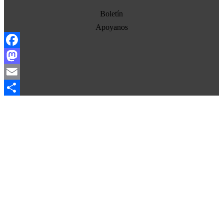
Estados Unidos
Boletín
Europa
Apoyanos
Oriente Medio
Facebook
Norte-Sur
Mastodon
Sociedad
Email
Ojo con los medios
Compartir
La otra historia