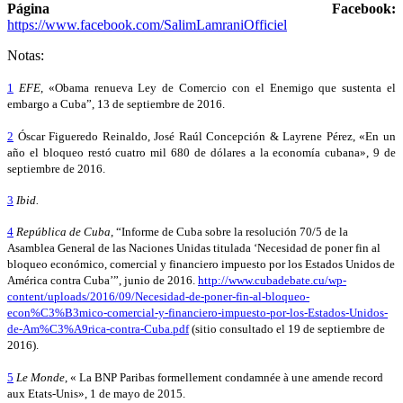
Página Facebook:
https://www.facebook.com/SalimLamraniOfficiel
Notas:
1
EFE
, «Obama renueva Ley de Comercio con el Enemigo que sustenta el
embargo a Cuba”, 13 de septiembre de 2016.
2
Óscar Figueredo Reinaldo, José Raúl Concepción & Layrene Pérez, «En un
año el bloqueo restó cuatro mil 680 de dólares a la economía cubana», 9 de
septiembre de 2016.
3
Ibid.
4
República de Cuba
, “Informe de Cuba sobre la resolución 70/5 de la
Asamblea General de las Naciones Unidas titulada ‘Necesidad de poner fin al
bloqueo económico, comercial y financiero impuesto por los Estados Unidos de
América contra Cuba’”, junio de 2016.
http://www.cubadebate.cu/wp-
content/uploads/2016/09/Necesidad-de-poner-fin-al-bloqueo-
econ%C3%B3mico-comercial-y-financiero-impuesto-por-los-Estados-Unidos-
de-Am%C3%A9rica-contra-Cuba.pdf
(sitio consultado el 19 de septiembre de
2016).
5
Le Monde
, « La BNP Paribas formellement condamnée à une amende record
aux Etats-Unis», 1 de mayo de 2015.