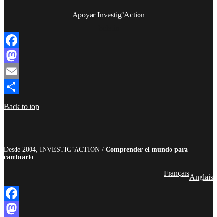
Apoyar Investig’Action
boletín
Facebook
Mastodon
Email
Compartir
Back to top
Desde 2004, INVESTIG’ACTION /
Comprender el mundo para
cambiarlo
Français
Anglais
Facebook