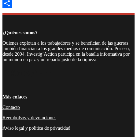
Email
Compartir
¿Quiénes somos?
Quienes explotan a los trabajadores y se benefician de las guerras
también financian a los grandes medios de comunicación. Por eso,
desde 2004, Investig’Action participa en la batalla informativa por
un mundo en paz y un reparto justo de la riqueza.
Facebook
Twitter
Instagram
YouTube
TikTok
Telegram
Enlace
Más enlaces
Contacto
Reembolsos y devoluciones
Aviso legal y política de privacidad