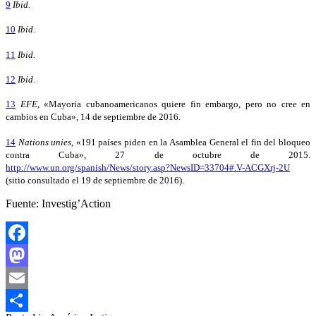
9
Ibid.
10
Ibid.
11
Ibid.
12
Ibid.
13
EFE
, «Mayoría cubanoamericanos quiere fin embargo, pero no cree en
cambios en Cuba», 14 de septiembre de 2016.
14
Nations unies
, «191 países piden en la Asamblea General el fin del bloqueo
contra Cuba», 27 de octubre de 2015.
http://www.un.org/spanish/News/story.asp?NewsID=33704#.V-ACGXrj-2U
(sitio consultado el 19 de septiembre de 2016).
Fuente: Investig’Action
Facebook
Mastodon
Email