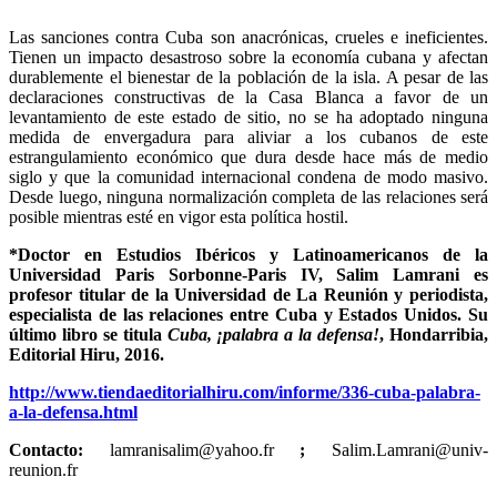
Las sanciones contra Cuba son anacrónicas, crueles e ineficientes.
Tienen un impacto desastroso sobre la economía cubana y afectan
durablemente el bienestar de la población de la isla. A pesar de las
declaraciones constructivas de la Casa Blanca a favor de un
levantamiento de este estado de sitio, no se ha adoptado ninguna
medida de envergadura para aliviar a los cubanos de este
estrangulamiento económico que dura desde hace más de medio
siglo y que la comunidad internacional condena de modo masivo.
Desde luego, ninguna normalización completa de las relaciones será
posible mientras esté en vigor esta política hostil.
*Doctor en Estudios Ibéricos y Latinoamericanos de la
Universidad Paris Sorbonne-Paris IV, Salim Lamrani es
profesor titular de la Universidad de La Reunión y periodista,
especialista de las relaciones entre Cuba y Estados Unidos.
Su
último libro se titula
Cuba, ¡palabra a la defensa!
, Hondarribia,
Editorial Hiru, 2016.
http://www.tiendaeditorialhiru.com/informe/336-cuba-palabra-
a-la-defensa.html
Contacto:
lamranisalim@yahoo.fr
;
Salim.Lamrani@univ-
reunion.fr