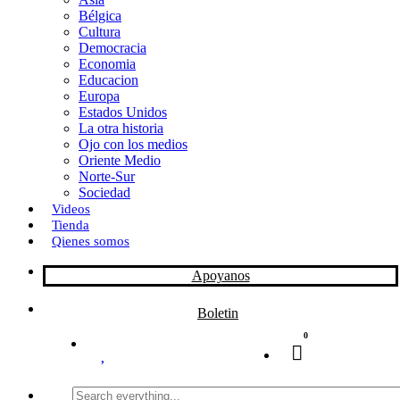
Bélgica
k
o
a
Cultura
Democracia
n
r
Economia
Educacion
t
Europa
Estados Unidos
i
La otra historia
r
Ojo con los medios
Oriente Medio
Norte-Sur
Sociedad
Videos
Tienda
Qienes somos
Apoyanos
Boletin
0
Search