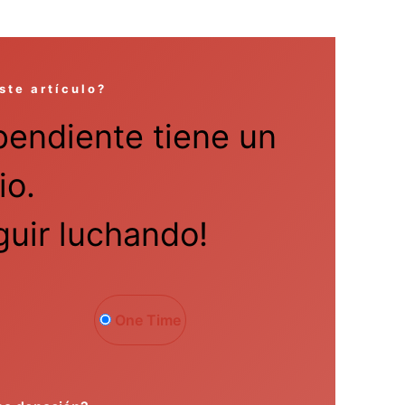
ste artículo?
pendiente tiene un
io.
uir luchando!
One Time