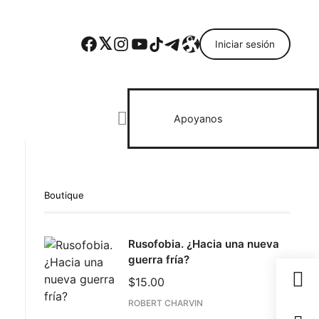
Facebook
Twitter
Instagram
YouTube
TikTok
Telegram
Enlace
Iniciar sesión
Search everything...
Apoyanos
Boutique
ebook
Rusofobia. ¿Hacia una nueva
todon
guerra fría?
il
$
15.00
partir
ROBERT CHARVIN