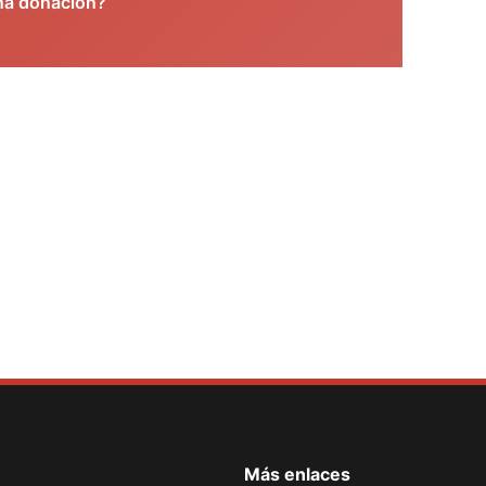
na donación?
ent Form
Más enlaces