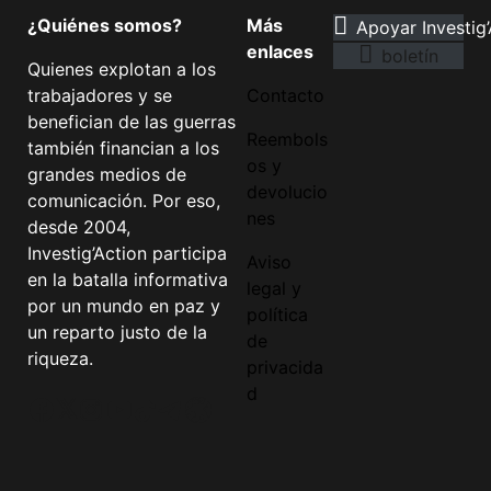
¿Quiénes somos?
Más
Apoyar Investig’
enlaces
boletín
Quienes explotan a los
trabajadores y se
Contacto
benefician de las guerras
Reembols
también financian a los
os y
grandes medios de
devolucio
comunicación. Por eso,
nes
desde 2004,
Investig’Action participa
Aviso
en la batalla informativa
legal y
por un mundo en paz y
política
un reparto justo de la
de
riqueza.
privacida
d
Facebook
Twitter
Instagram
YouTube
TikTok
Telegram
Enlace