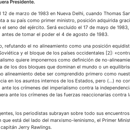
era Presidente.
 al 12 de marzo de 1983 en Nueva Delhi, cuando Thomas Sa
a a su país como primer ministro, posición adquirida graci
 el seno del ejército. Será excluido el 17 de mayo de 1983, 
o, antes de tomar el poder el 4 de agosto de 1983.
, refutando el no alineamiento como una posición equidist
Soviética y el bloque de los países occidentales [2]: «cont
perialismo quiere imponernos como definición de no-alineamie
ca de los dos bloques que dominan el mundo o un equilibris
 no alineamiento debe ser comprendido primero como nuest
ncia en los asuntos internos de los Estados, pero (…) no c
 ante los crímenes del imperialismo contra la independenci
uera ante los crímenes de las fuerzas reaccionarias contra l
entes, los periodistas subrayan sobre todo sus encuentros
n que está del lado del marxismo-leninismo, el Primer Minis
 capitán Jerry Rawlings.