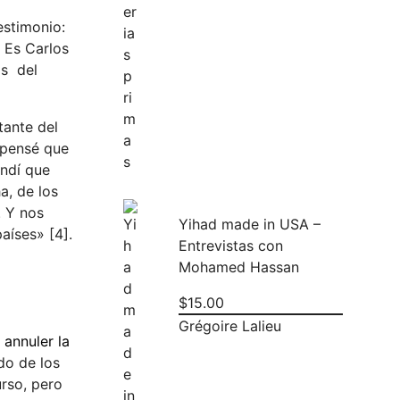
estimonio:
 Es Carlos
as del
tante del
 pensé que
endí que
a, de los
. Y nos
Yihad made in USA –
aíses» [4].
Entrevistas con
Mohamed Hassan
$
15.00
Grégoire Lalieu
 annuler la
do de los
rso, pero