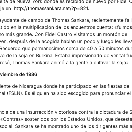
lta de Nueva York donde es recibido de nuevo por Fidel C
aje en
http://thomassankara.net/?p=821
.
el ayudante de campo de Thomas Sankara, recientemente fal
tido en la multiplicación de los encuentros cuenta: «fuimo
ucho más grande. Con Fidel Castro visitamos un montón de
en, después de la acogida hablan un poco y luego les lleva
e. Recuerdo que permanecimos cerca de 40 a 50 minutos dur
ivo de la soja en Burkina. Estaba impresionado de ver tal f
resó, Thomas Sankara animó a la gente a cultivar la soja».
oviembre de 1986
nte de Nicaragua dónde ha participado en las fiestas del
nal (FSLN). Es él quien ha sido escogido para pronunciar el
ia de una insurrección victoriosa contra la dictadura de
s «Contras» sostenidos por los Estados Unidos, que desestab
social. Sankara se ha mostrado uno de los dirigentes más 