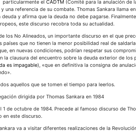
y particularmente el
CADTM
(Comité para la anulación de 
e y una referencia de su combate. Thomas Sankara llama en
 la deuda y afirma que la deuda no debe pagarse. Finalment
ropeos, este discurso recobra toda su actualidad.
de los No Alineados, un importante discurso en el que prec
 países que no tienen la menor posibilidad real de saldarla
s que, en nuevas condiciones, podrían respetar sus comprom
n la clausura del encuentro sobre la deuda exterior de los 
uda es impagable
), «que en definitiva la consigna de anulac
ndo».
odos aquellos que se tomen el tiempo para leerlos.
egación dirigida por Thomas Sankara en 1984
 al 1 de octubre de 1984. Precede al famoso discurso de T
o en este discurso.
kara va a visitar diferentes realizaciones de la Revolució