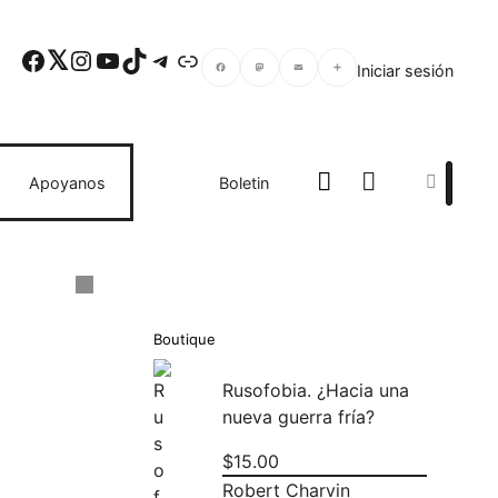
Facebook
Twitter
Instagram
YouTube
TikTok
Telegram
Enlace
Iniciar sesión
Facebook
Mastodon
Email
Compartir
Search
Apoyanos
Boletin
Boutique
Rusofobia. ¿Hacia una
nueva guerra fría?
$
15.00
Robert Charvin