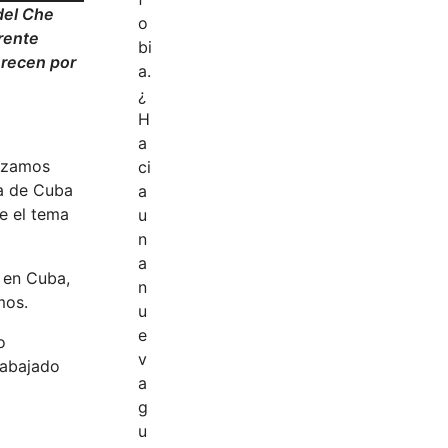
del Che
Frente
erecen por
anzamos
na de Cuba
e el tema
 en Cuba,
mos.
o
rabajado