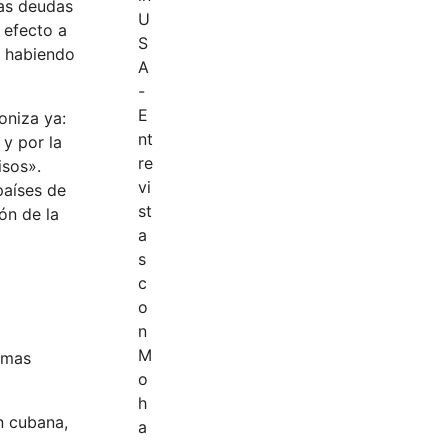
las deudas
 efecto a
e habiendo
oniza ya:
 y por la
isos».
países de
ión de la
homas
n cubana,