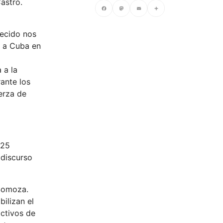
astro.
Facebook
Mastodon
Email
Compartir
lecido nos
s a Cuba en
 a la
ante los
uerza de
 25
 discurso
 Somoza.
ilizan el
activos de