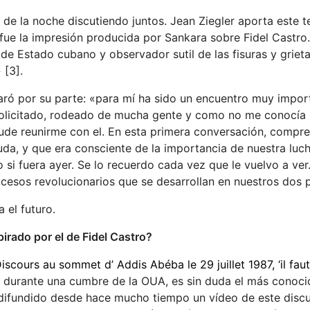
de la noche discutiendo juntos. Jean Ziegler aporta este t
fue la impresión producida por Sankara sobre Fidel Castro.
de Estado cubano y observador sutil de las fisuras y griet
 [3].
ró por su parte: «para mí ha sido un encuentro muy impor
olicitado, rodeado de mucha gente y como no me conocía
 pude reunirme con el. En esta primera conversación, compr
da, y que era consciente de la importancia de nuestra luch
i fuera ayer. Se lo recuerdo cada vez que le vuelvo a ver
cesos revolucionarios que se desarrollan en nuestros dos p
el futuro.
irado por el de Fidel Castro?
cours au sommet d’ Addis Abéba le 29 juillet 1987, ‘il faut
87 durante una cumbre de la OUA, es sin duda el más conoci
difundido desde hace mucho tiempo un vídeo de este discu