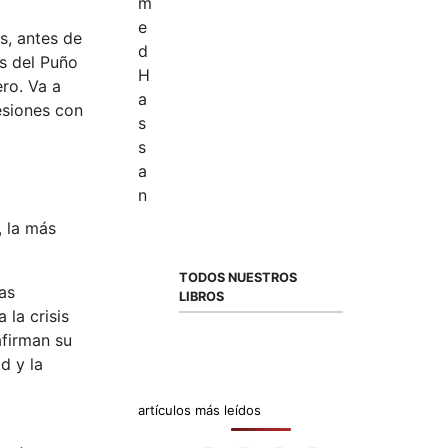
s, antes de
es del Puño
ro. Va a
esiones con
, la más
TODOS NUESTROS
as
LIBROS
la crisis
afirman su
d y la
artículos más leídos