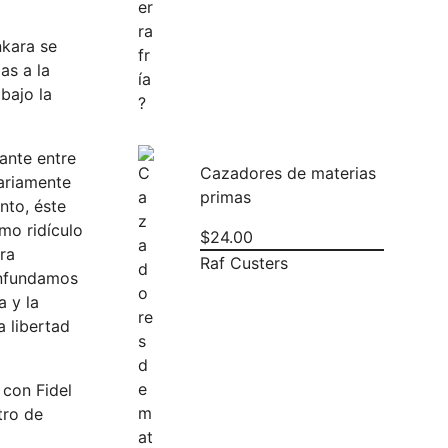
nkara se
as a la
bajo la
ante entre
Cazadores de materias
rariamente
primas
nto, éste
mo ridículo
$
24.00
ra
Raf Custers
onfundamos
a y la
a libertad
 con Fidel
tro de