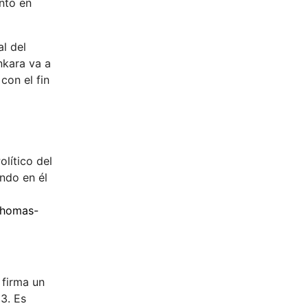
nto en
l del
nkara va a
con el fin
lítico del
ndo en él
-thomas-
 firma un
3. Es