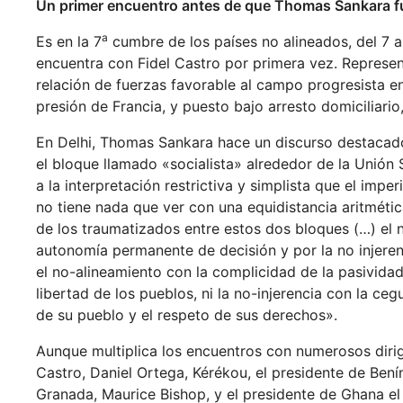
Un primer encuentro antes de que Thomas Sankara fu
a
Es en la 7
cumbre de los países no alineados, del 7
encuentra con Fidel Castro por primera vez. Represent
relación de fuerzas favorable al campo progresista en
presión de Francia, y puesto bajo arresto domiciliari
En Delhi, Thomas Sankara hace un discurso destacado
el bloque llamado «socialista» alrededor de la Unión 
a la interpretación restrictiva y simplista que el im
no tiene nada que ver con una equidistancia aritméti
de los traumatizados entre estos dos bloques (…) el
autonomía permanente de decisión y por la no injere
el no-alineamiento con la complicidad de la pasividad
libertad de los pueblos, ni la no-injerencia con la ceg
de su pueblo y el respeto de sus derechos».
Aunque multiplica los encuentros con numerosos dirig
Castro, Daniel Ortega, Kérékou, el presidente de Bení
Granada, Maurice Bishop, y el presidente de Ghana el