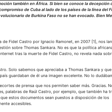
oción también en África. Si bien se conoce la decepción 
 compromiso de Cuba al lado de los países de la línea del 
l revolucionario de Burkina Faso no se han evocado. Bien M
ta de Fidel Castro por Ignacio Ramonet, en 2007 [1], nos l
estión sobre Thomas Sankara. No es que la política africa
ernet tras la muerte de Fidel Castro, no revela nada sobr
stro. Solo sabemos que apreciaba a Thomas Sankara y que
e país guardaban de él una imagen excelente. No lo dudába
ecortes de prensa que nos permiten saber más. Gracias. N
s, palabras de Raúl Castro, por ejemplo, que también ha t
 que estos documentos sean puestos a disposición de los
mente accesibles.