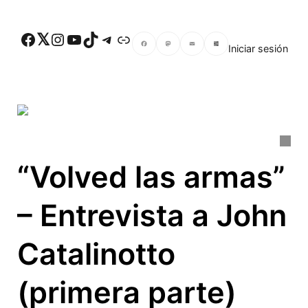
Skip to main content
Facebook
Twitter
Instagram
YouTube
TikTok
Telegram
Enlace
Iniciar sesión
Facebook
Mastodon
Email
Compartir
“Volved las armas”
– Entrevista a John
Catalinotto
(primera parte)