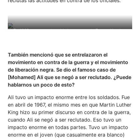
reclutas las actitudes en contra de los oficiales.
En 1968 un grupo de soldados negros de Fuerte Hood se
negó a actuar como antidisturbios. John Catalinotto y el
ASU ayudaron a organizar su defensa. (Foto Ellen
Catalinotto)
También mencionó que se entrelazaron el
movimiento en contra de la guerra y el movimiento
de liberación negra. Se dio el famoso caso de
[Mohamed] Ali que se negó a ser reclutado. ¿Puede
hablarnos un poco de esto?
Ali tuvo un impacto enorme entre los soldados. Fue
en abril de 1967, el mismo mes en que Martin Luther
King hizo su primer discurso en contra de la guerra,
cuando Ali se negó a ser reclutado. Eso tuvo un
impacto enorme en todas partes. Tuvo un impacto
enorme en el joven (que casualmente era blanco)