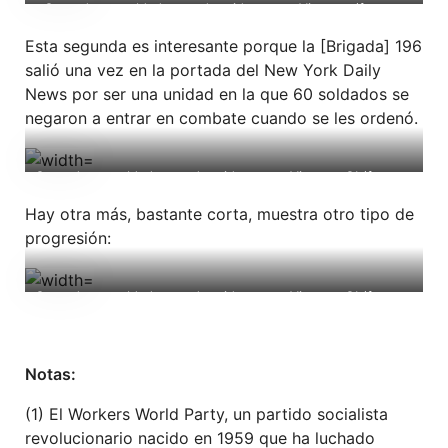
Carta de un soldado estadounidense en Vietnam (fuente:
«Turn the Guns Around»)
Esta segunda es interesante porque la [Brigada] 196
salió una vez en la portada del New York Daily
News por ser una unidad en la que 60 soldados se
negaron a entrar en combate cuando se les ordenó.
Carta de un soldado estadounidense en Vietnam GI (fuente:
«Turn the Guns Around»)
Hay otra más, bastante corta, muestra otro tipo de
progresión:
Carta de un soldado estadounidense en Vietnam GI (fuente:
«Turn the Guns Around»)
Notas:
(1) El Workers World Party, un partido socialista
revolucionario nacido en 1959 que ha luchado