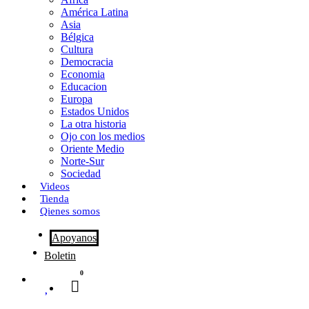
o
o
i
m
América Latina
o
d
l
p
Asia
Bélgica
k
o
a
Cultura
Democracia
n
r
Economia
Educacion
t
Europa
Estados Unidos
i
La otra historia
r
Ojo con los medios
Oriente Medio
Norte-Sur
Sociedad
Videos
Tienda
Qienes somos
Apoyanos
Boletin
0