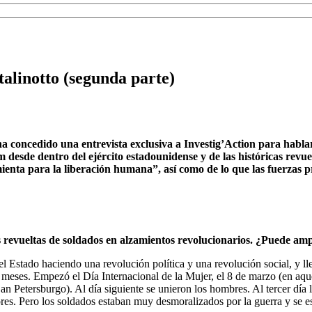
alinotto (segunda parte)
o ha concedido una entrevista exclusiva a Investig’Action para hab
 desde dentro del ejército estadounidense y de las históricas revue
enta para la liberación humana”, así como de lo que las fuerzas p
s revueltas de soldados en alzamientos revolucionarios. ¿Puede amp
 Estado haciendo una revolución política y una revolución social, y lle
ses. Empezó el Día Internacional de la Mujer, el 8 de marzo (en aquel
n Petersburgo). Al día siguiente se unieron los hombres. Al tercer día l
res. Pero los soldados estaban muy desmoralizados por la guerra y se e