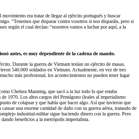
 movimiento era tratar de llegar al ejército portugués y buscar
migo. “Tenemos que disparar contra vosotros si nos disparáis, pero si
es según el cual decían: “nosotros vamos a luchar por aquí, a la
cionó antes, es muy dependiente de la cadena de mando.
rcito. Durante la guerra de Vietnam tenían un ejército de masas,
vieron 540.000 soldados en Vietnam. Actualmente, en vez de tres
 mucho más profesional, los acontecimientos no pueden tener lugar
 como Chelsea Manning, que sacó a la luz todo lo que estaba
 de 1970. Los altos cargos del Pentágono (leales al imperialismo
 punto de colapsar y que había que hacer algo. Así que tuvieron que
en causar una enorme cantidad de daño con su guerra aérea, tratando de
omplejo industrial-militar sigue haciendo dinero con la guerra. Pero
 dando beneficios a la metrópolis imperialista.