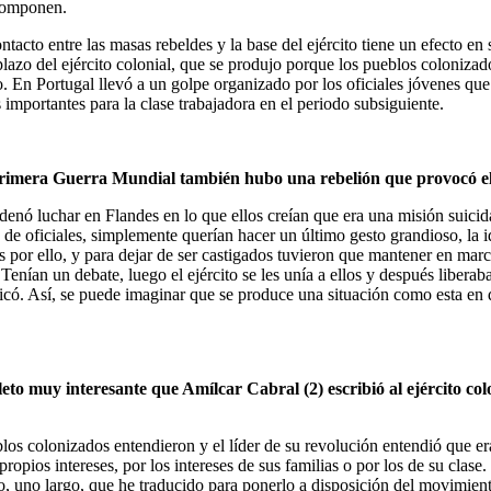
 componen.
acto entre las masas rebeldes y la base del ejército tiene un efecto en
plazo del ejército colonial, que se produjo porque los pueblos coloniza
En Portugal llevó a un golpe organizado por los oficiales jóvenes que de
s importantes para la clase trabajadora en el periodo subsiguiente.
 Primera Guerra Mundial también hubo una rebelión que provocó e
denó luchar en Flandes en lo que ellos creían que era una misión suicid
 oficiales, simplemente querían hacer un último gesto grandioso, la id
s por ello, y para dejar de ser castigados tuvieron que mantener en marc
os. Tenían un debate, luego el ejército se les unía a ellos y después lib
icó. Así, se puede imaginar que se produce una situación como esta en
eto muy interesante que Amílcar Cabral (2) escribió al ejército col
os colonizados entendieron y el líder de su revolución entendió que era 
pios intereses, por los intereses de sus familias o por los de su clase. 
o, uno largo, que he traducido para ponerlo a disposición del movimien