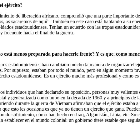
l ejército?
vimiento de liberación africano, comprendió que una parte importante del
mos, os sacaremos de aquí”. También en este caso está hablando a su ene
ldados estadounidenses. Tenían un acuerdo con las tropas estadounidens
 frecuente hacia el final de la guerra.
rcito está menos preparada para hacerle frente? Y es que, como men
litares estadounidenses han cambiado mucho la manera de organizar el ejé
as. Por supuesto, estaban por todo el mundo, pero en algún momento tu
jército estadounidense. Es un ejército mucho más profesional y como es
hos individuos que han declarado su oposición, personas muy valientes
otal y generalizada como hubo en la década de 1960 y a principios de la
riendo durante la guerra de Vietnam afirmaban que el ejército estaba a
ma que esto les ocasiona es que ya no tienen un ejército que gana. Pued
po de sufrimiento, como han hecho en Iraq, Afganistán, Libia, etc. Su c
n establecer en el mundo colonial: un gobierno títere estable que seguía