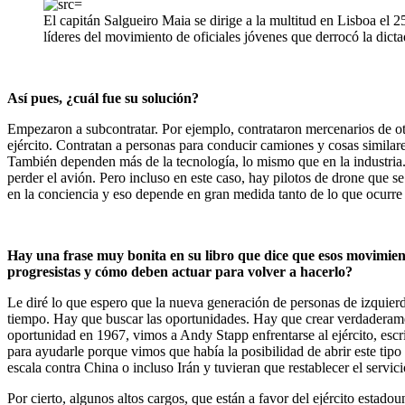
El capitán Salgueiro Maia se dirige a la multitud en Lisboa el 2
líderes del movimiento de oficiales jóvenes que derrocó la dictad
Así pues, ¿cuál fue su solución?
Empezaron a subcontratar. Por ejemplo, contrataron mercenarios de ot
ejército. Contratan a personas para conducir camiones y cosas similar
También dependen más de la tecnología, lo mismo que en la industria. 
perder el avión. Pero incluso en este caso, hay pilotos de drone que s
en la conciencia y eso depende en gran medida tanto de lo que ocurre 
Hay una frase muy bonita en su libro que dice que esos movimie
progresistas y cómo deben actuar para volver a hacerlo?
Le diré lo que espero que la nueva generación de personas de izquierd
tiempo. Hay que buscar las oportunidades. Hay que crear verdaderame
oportunidad en 1967, vimos a Andy Stapp enfrentarse al ejército, escr
para ayudarle porque vimos que había la posibilidad de abrir este tipo
escala contra China o incluso Irán y tuvieran que restablecer el servic
Por cierto, algunos altos cargos, que están a favor del ejército estado