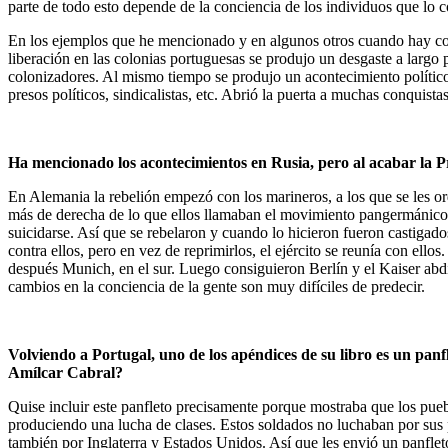
parte de todo esto depende de la conciencia de los individuos que lo
En los ejemplos que he mencionado y en algunos otros cuando hay cont
liberación en las colonias portuguesas se produjo un desgaste a largo 
colonizadores. Al mismo tiempo se produjo un acontecimiento político. 
presos políticos, sindicalistas, etc. Abrió la puerta a muchas conquista
Ha mencionado los acontecimientos en Rusia, pero al acabar la
En Alemania la rebelión empezó con los marineros, a los que se les or
más de derecha de lo que ellos llamaban el movimiento pangermánico de
suicidarse. Así que se rebelaron y cuando lo hicieron fueron castigado
contra ellos, pero en vez de reprimirlos, el ejército se reunía con ell
después Munich, en el sur. Luego consiguieron Berlín y el Kaiser abd
cambios en la conciencia de la gente son muy difíciles de predecir.
Volviendo a Portugal, uno de los apéndices de su libro es un panfl
Amílcar Cabral?
Quise incluir este panfleto precisamente porque mostraba que los puebl
produciendo una lucha de clases. Estos soldados no luchaban por sus pro
también por Inglaterra y Estados Unidos. Así que les envió un panflet