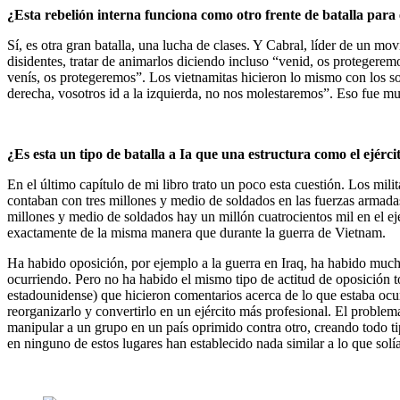
¿Esta rebelión interna funciona como otro frente de batalla para e
Sí, es otra gran batalla, una lucha de clases. Y Cabral, líder de un mo
disidentes, tratar de animarlos diciendo incluso “venid, os protegere
venís, os protegeremos”. Los vietnamitas hicieron lo mismo con los so
derecha, vosotros id a la izquierda, no nos molestaremos”. Eso fue muy
¿Es esta un tipo de batalla a Ia que una estructura como el ejé
En el último capítulo de mi libro trato un poco esta cuestión. Los mi
contaban con tres millones y medio de soldados en las fuerzas armad
millones y medio de soldados hay un millón cuatrocientos mil en el e
exactamente de la misma manera que durante la guerra de Vietnam.
Ha habido oposición, por ejemplo a la guerra en Iraq, ha habido muc
ocurriendo. Pero no ha habido el mismo tipo de actitud de oposición t
estadounidense) que hicieron comentarios acerca de lo que estaba ocur
reorganizarlo y convertirlo en un ejército más profesional. El proble
manipular a un grupo en un país oprimido contra otro, creando todo ti
en ninguno de estos lugares han establecido nada similar a lo que solía