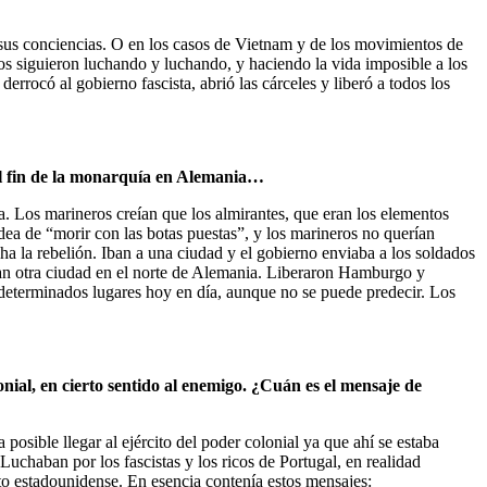
 sus conciencias. O en los casos de Vietnam y de los movimientos de
dos siguieron luchando y luchando, y haciendo la vida imposible a los
rrocó al gobierno fascista, abrió las cárceles y liberó a todos los
l fin de la monarquía en Alemania…
a. Los marineros creían que los almirantes, que eran los elementos
ea de “morir con las botas puestas”, y los marineros no querían
ha la rebelión. Iban a una ciudad y el gobierno enviaba a los soldados
eraban otra ciudad en el norte de Alemania. Liberaron Hamburgo y
 determinados lugares hoy en día, aunque no se puede predecir. Los
onial, en cierto sentido al enemigo. ¿Cuán es el mensaje de
posible llegar al ejército del poder colonial ya que ahí se estaba
Luchaban por los fascistas y los ricos de Portugal, en realidad
to estadounidense. En esencia contenía estos mensajes: