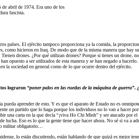
5 de abril de 1974. Era uno de los
ura fascista.
ros países. El ejército tampoco proporciona ya la comida, la proporcio
es, como hicieron en Iraq. De modo que de la misma manera que hay subc
Tienen drones. ¿Por qué utilizan drones? Porque si tienes un drone, no 
e han opuesto a ser utilizados de esta manera y se han negado a hacerlo
en la sociedad en general como de lo que ocurre dentro del ejército.
ntos lograron
“poner palos en las ruedas de la máquina de guerra”
. 
a pueda aprender de esto. Y es que el aparato de Estado no es omnipoten
nte un partido que lo haga porque los individuos no lo van a hacer p
ibir una carta en la que decía “¡viva Ho Chi Minh” y ser atacado por e
 de lucha. Eso es lo que la gente tiene que hacer ahora. No sé si va a 
io militar obligatorio…
unidense, lo están discutiendo, están hablando de que quizá es mejor tener