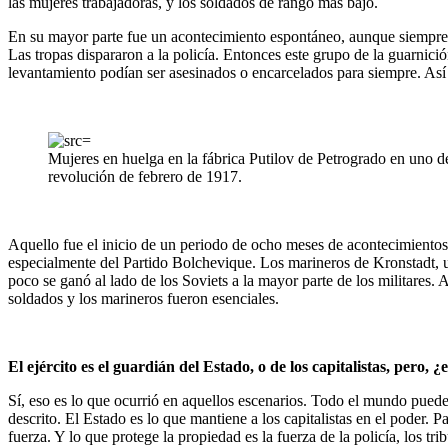
las mujeres trabajadoras, y los soldados de rango más bajo.
En su mayor parte fue un acontecimiento espontáneo, aunque siempre h
Las tropas dispararon a la policía. Entonces este grupo de la guarnici
levantamiento podían ser asesinados o encarcelados para siempre. Así 
Mujeres en huelga en la fábrica Putilov de Petrogrado en uno de
revolución de febrero de 1917.
Aquello fue el inicio de un periodo de ocho meses de acontecimientos
especialmente del Partido Bolchevique. Los marineros de Kronstadt, un
poco se ganó al lado de los Soviets a la mayor parte de los militares
soldados y los marineros fueron esenciales.
El ejército es el guardián del Estado, o de los capitalistas, pero
Sí, eso es lo que ocurrió en aquellos escenarios. Todo el mundo puede 
descrito. El Estado es lo que mantiene a los capitalistas en el poder. 
fuerza. Y lo que protege la propiedad es la fuerza de la policía, los tri