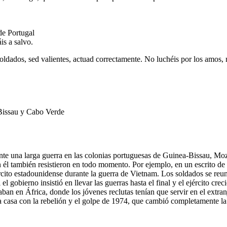
 de Portugal
is a salvo.
oldados, sed valientes, actuad correctamente. No luchéis por los amos,
-Bissau y Cabo Verde
nte una larga guerra en las colonias portuguesas de Guinea-Bissau, Moz
en él también resistieron en todo momento. Por ejemplo, en un escrito d
jército estadounidense durante la guerra de Vietnam. Los soldados se r
 el gobierno insistió en llevar las guerras hasta el final y el ejército 
ban en África, donde los jóvenes reclutas tenían que servir en el extran
a casa con la rebelión y el golpe de 1974, que cambió completamente la