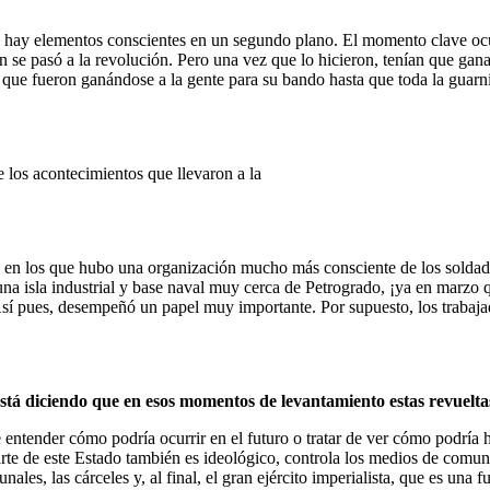
ay elementos conscientes en un segundo plano. El momento clave ocurrió
ón se pasó a la revolución. Pero una vez que lo hicieron, tenían que gana
que fueron ganándose a la gente para su bando hasta que toda la guarnici
 los acontecimientos que llevaron a la
 en los que hubo una organización mucho más consciente de los soldados
a isla industrial y base naval muy cerca de Petrogrado, ¡ya en marzo q
. Así pues, desempeñó un papel muy importante. Por supuesto, los trabaj
, ¿está diciendo que en esos momentos de levantamiento estas revuel
entender cómo podría ocurrir en el futuro o tratar de ver cómo podría h
Parte de este Estado también es ideológico, controla los medios de comun
bunales, las cárceles y, al final, el gran ejército imperialista, que es u