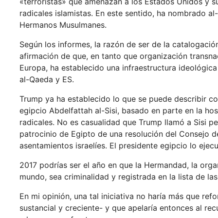
«terroristas» que amenazan a los Estados Unidos y sus
radicales islamistas. En este sentido, ha nombrado al
Hermanos Musulmanes.
Según los informes, la razón de ser de la catalogaci
afirmación de que, en tanto que organización transna
Europa, ha establecido una infraestructura ideológic
al-Qaeda y ES.
Trump ya ha establecido lo que se puede describir 
egipcio Abdelfattah al-Sisi, basado en parte en la ho
radicales. No es casualidad que Trump llamó a Sisi pe
patrocinio de Egipto de una resolución del Consejo 
asentamientos israelíes. El presidente egipcio lo ej
2017 podrías ser el año en que la Hermandad, la orga
mundo, sea criminalidad y registrada en la lista de las
En mi opinión, una tal iniciativa no haría más que ref
sustancial y creciente- y que apelaría entonces al recu