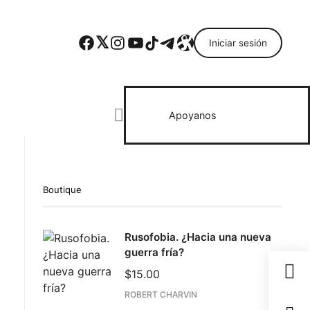
Facebook
Twitter
Instagram
YouTube
TikTok
Telegram
Enlace
Iniciar sesión
Search everything...
Apoyanos
Boutique
ebook
Rusofobia. ¿Hacia una nueva
todon
guerra fría?
il
$
15.00
partir
ROBERT CHARVIN