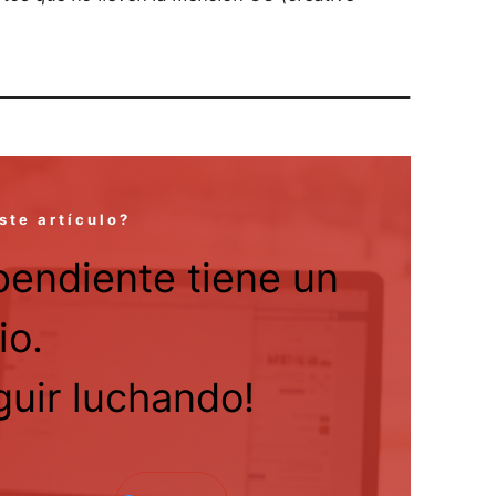
ste artículo?
pendiente tiene un
io.
uir luchando!