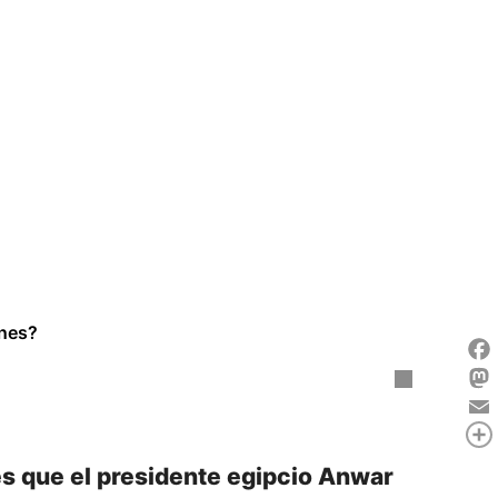
anes?
Fac
Mas
Ema
Com
 que el presidente egipcio Anwar