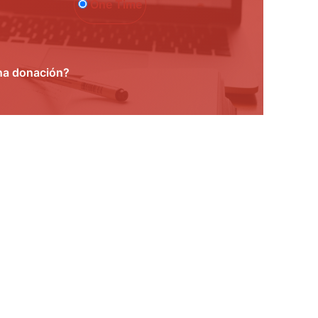
One Time
na donación?
ent Form