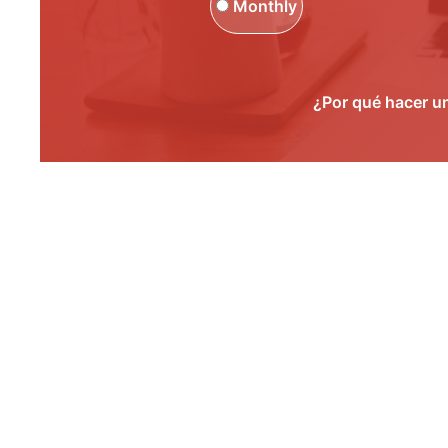
Monthly
¿Por qué hacer u
Show Comm