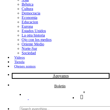
Bélgica
k
o
a
Cultura
Democracia
n
r
Economia
Educacion
t
Europa
Estados Unidos
i
La otra historia
r
Ojo con los medios
Oriente Medio
Norte-Sur
Sociedad
Videos
Tienda
Qienes somos
Apoyanos
Boletin
0
Search