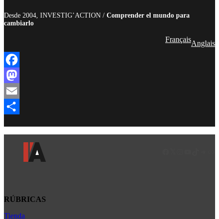
Desde 2004, INVESTIG’ACTION /
Comprender el mundo para
cambiarlo
Français
Anglais
Facebook
Mastodon
Email
Compartir
Facebook
LinkedIn
Instagram
YouTube
TikTok
Teleg
Enl
RÚBRICAS
Tienda
Africa