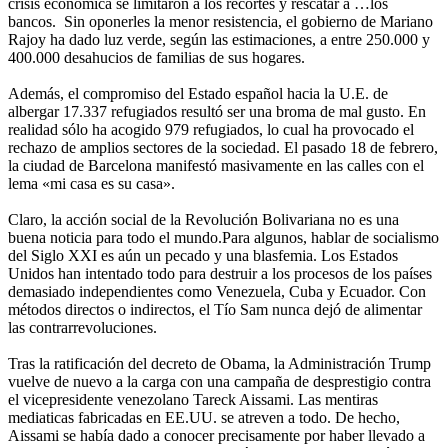
crisis económica se limitaron a los recortes y rescatar a …los
bancos. Sin oponerles la menor resistencia, el gobierno de Mariano
Rajoy ha dado luz verde, según las estimaciones, a entre 250.000 y
400.000 desahucios de familias de sus hogares.
Además, el compromiso del Estado español hacia la U.E. de
albergar 17.337 refugiados resultó ser una broma de mal gusto. En
realidad sólo ha acogido 979 refugiados, lo cual ha provocado el
rechazo de amplios sectores de la sociedad. El pasado 18 de febrero,
la ciudad de Barcelona manifestó masivamente en las calles con el
lema «mi casa es su casa».
Claro, la acción social de la Revolución Bolivariana no es una
buena noticia para todo el mundo.Para algunos, hablar de socialismo
del Siglo XXI es aún un pecado y una blasfemia. Los Estados
Unidos han intentado todo para destruir a los procesos de los países
demasiado independientes como Venezuela, Cuba y Ecuador. Con
métodos directos o indirectos, el Tío Sam nunca dejó de alimentar
las contrarrevoluciones.
Tras la ratificación del decreto de Obama, la Administración Trump
vuelve de nuevo a la carga con una campaña de desprestigio contra
el vicepresidente venezolano Tareck Aissami. Las mentiras
mediaticas fabricadas en EE.UU. se atreven a todo. De hecho,
Aissami se había dado a conocer precisamente por haber llevado a