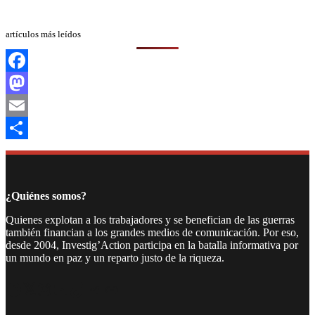
artículos más leídos
Facebook
Mastodon
Email
Compartir
¿Quiénes somos?
Quienes explotan a los trabajadores y se benefician de las guerras
también financian a los grandes medios de comunicación. Por eso,
desde 2004, Investig’Action participa en la batalla informativa por
un mundo en paz y un reparto justo de la riqueza.
Facebook
Twitter
Instagram
YouTube
TikTok
Telegram
Enlace