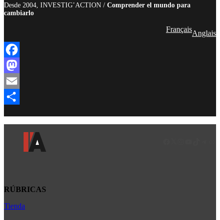
Desde 2004, INVESTIG’ACTION /
Comprender el mundo para
cambiarlo
Français
Anglais
Facebook
Mastodon
Email
Compartir
Facebook
LinkedIn
Instagram
YouTube
TikTok
Teleg
Enl
RÚBRICAS
Tienda
Africa