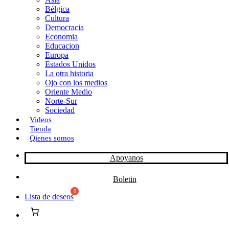
Bélgica
k
o
a
Cultura
Democracia
n
r
Economia
Educacion
t
Europa
Estados Unidos
i
La otra historia
r
Ojo con los medios
Oriente Medio
Norte-Sur
Sociedad
Videos
Tienda
Qienes somos
Apoyanos
Boletin
Lista de deseos