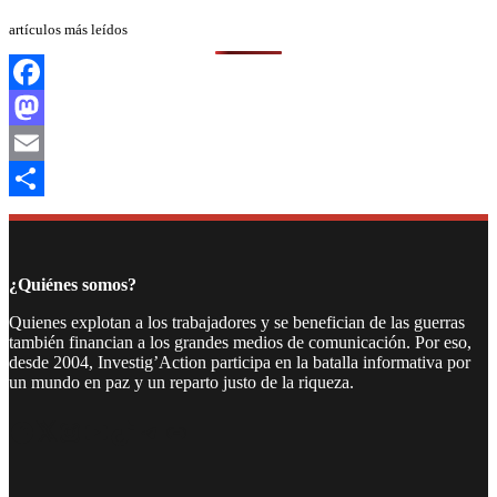
artículos más leídos
Facebook
Mastodon
Email
Compartir
¿Quiénes somos?
Quienes explotan a los trabajadores y se benefician de las guerras
también financian a los grandes medios de comunicación. Por eso,
desde 2004, Investig’Action participa en la batalla informativa por
un mundo en paz y un reparto justo de la riqueza.
Facebook
Twitter
Instagram
YouTube
TikTok
Telegram
Enlace