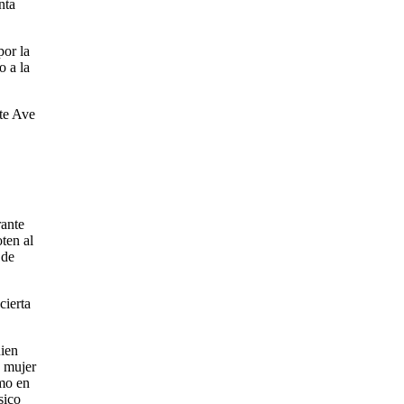
nta
por la
o a la
ete Ave
rante
ten al
 de
cierta
uien
a mujer
omo en
sico