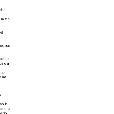
idad
sa tan
el
tos son
pueblo
os o a
,
omo
 las
s
no la
ron una
perio