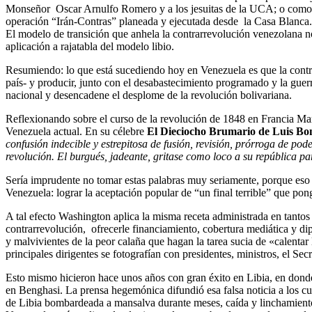
Monseñor Oscar Arnulfo Romero y a los jesuitas de la UCA; o como lo
operación “Irán-Contras” planeada y ejecutada desde la Casa Blanca.
El modelo de transición que anhela la contrarrevolución venezolana no
aplicación a rajatabla del modelo libio.
Resumiendo: lo que está sucediendo hoy en Venezuela es que la contrar
país- y producir, junto con el desabastecimiento programado y la gue
nacional y desencadene el desplome de la revolución bolivariana.
Reflexionando sobre el curso de la revolución de 1848 en Francia Marx
Venezuela actual. En su célebre
El Dieciocho Brumario de Luis Bo
confusión indecible y estrepitosa de fusión, revisión, prórroga de pod
revolución. El burgués, jadeante, gritase como loco a su república parl
Sería imprudente no tomar estas palabras muy seriamente, porque eso e
Venezuela: lograr la aceptación popular de “un final terrible” que pong
A tal efecto Washington aplica la misma receta administrada en tantos p
contrarrevolución, ofrecerle financiamiento, cobertura mediática y dipl
y malvivientes de la peor calaña que hagan la tarea sucia de «calenta
principales dirigentes se fotografían con presidentes, ministros, el S
Esto mismo hicieron hace unos años con gran éxito en Libia, en dond
en Benghasi. La prensa hegemónica difundió esa falsa noticia a los cua
de Libia bombardeada a mansalva durante meses, caída y linchamiento 