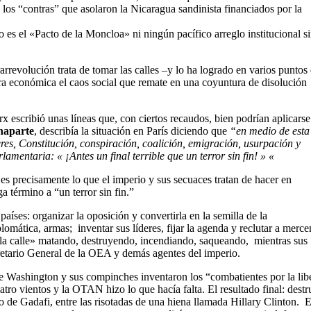
s “contras” que asolaron la Nicaragua sandinista financiados por la
 es el «Pacto de la Moncloa» ni ningún pacífico arreglo institucional si
revolución trata de tomar las calles –y lo ha logrado en varios puntos 
rra económica el caos social que remate en una coyuntura de disolución
 escribió unas líneas que, con ciertos recaudos, bien podrían aplicarse 
naparte
, describía la situación en París diciendo que
“en medio de esta
eres, Constitución, conspiración, coalición, emigración, usurpación y
amentaria: « ¡Antes un final terrible que un terror sin fin! » «
s precisamente lo que el imperio y sus secuaces tratan de hacer en
a término a “un terror sin fin.”
aíses: organizar la oposición y convertirla en la semilla de la
omática, armas; inventar sus líderes, fijar la agenda y reclutar a merce
r la calle» matando, destruyendo, incendiando, saqueando, mientras sus
ecretario General de la OEA y demás agentes del imperio.
e Washington y sus compinches inventaron los “combatientes por la lib
tro vientos y la OTAN hizo lo que hacía falta. El resultado final: dest
de Gadafi, entre las risotadas de una hiena llamada Hillary Clinton. 