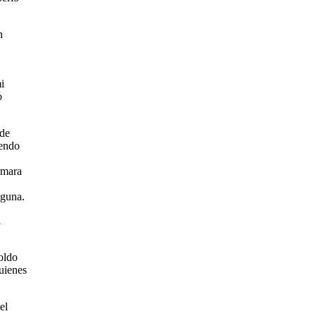
n
i
o
 de
rendo
rmara
lguna.
a
oldo
uienes
el