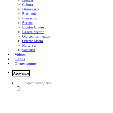
Bélgica
Cultura
Democracia
Economia
Educacion
Europa
Estados Unidos
La otra historia
Ojo con los medios
Oriente Medio
Norte-Sur
Sociedad
Videos
Tienda
Qienes somos
Apoyanos
Search
everything...