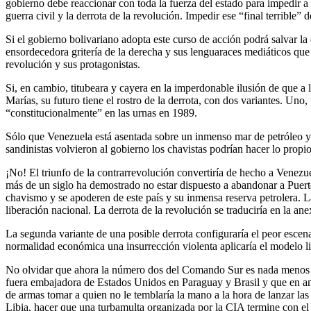
gobierno debe reaccionar con toda la fuerza del estado para impedir a 
guerra civil y la derrota de la revolución. Impedir ese “final terrible” 
Si el gobierno bolivariano adopta este curso de acción podrá salvar l
ensordecedora gritería de la derecha y sus lenguaraces mediáticos qu
revolución y sus protagonistas.
Si, en cambio, titubeara y cayera en la imperdonable ilusión de que a 
Marías, su futuro tiene el rostro de la derrota, con dos variantes. U
“constitucionalmente” en las urnas en 1989.
Sólo que Venezuela está asentada sobre un inmenso mar de petróleo y 
sandinistas volvieron al gobierno los chavistas podrían hacer lo propi
¡No! El triunfo de la contrarrevolución convertiría de hecho a Venez
más de un siglo ha demostrado no estar dispuesto a abandonar a Puert
chavismo y se apoderen de este país y su inmensa reserva petrolera. La 
liberación nacional. La derrota de la revolución se traduciría en la a
La segunda variante de una posible derrota configuraría el peor escenar
normalidad económica una insurrección violenta aplicaría el modelo li
No olvidar que ahora la número dos del Comando Sur es nada menos q
fuera embajadora de Estados Unidos en Paraguay y Brasil y que en am
de armas tomar a quien no le temblaría la mano a la hora de lanzar l
Libia, hacer que una turbamulta organizada por la CIA termine con el