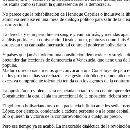
los exalta como si fueran la quintaesencia de la democracia.
No parece que la rehabilitación de Henrique Capriles o inclusive la l
admitiera sentarse en una mesa de diálogo político para salir de la cris
insurreccional.
La derecha y el imperio huelen sangre y van por más, y medidas apa
análisis podría estar equivocado. Desde afuera, gentuzas como Luis A
orquestan una campaña internacional contra el gobierno bolivariano.
Y países que jamás tuvieron una constitución democrática y surgida de
pretender dar lecciones de democracia a Venezuela, que tiene una de 
popular.
Maduro ofreció nada menos que convocar a una Constituyente para evit
en los próximos días su rechazo a ese gesto patriótico y democrático e
excesiva e imprudente tolerancia tenida con los agentes de la contrarre
La oposición no violenta será respetada en tanto y en cuanto opere den
Constitución; la otra, el ala insurreccional de la oposición, deberá se
El gobierno bolivariano tuvo una paciencia infinita ante los sedicios
López, por ejemplo, condenado a cadena perpetua o a la pena capital
sólo quieren la victoria de la contrarrevolución a cualquier precio.
Pero ese tiempo ya se acabó. La inexorable dialéctica de la revolución