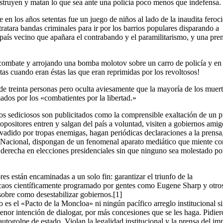
truyen y matan lo que sea ante una policía poco menos que indefensa.
en los años setentas fue un juego de niños al lado de la inaudita feroc
tara bandas criminales para ir por los barrios populares disparando a
país vecino que apañara el contrabando y el paramilitarismo, y una pren
 combate y arrojando una bomba molotov sobre un carro de policía y en 
stas cuando eran éstas las que eran reprimidas por los revoltosos!
de treinta personas pero oculta aviesamente que la mayoría de los muer
mados por los «combatientes por la libertad.»
ctos sediciosos son publicitados como la comprensible exaltación de un 
positores entren y salgan del país a voluntad, visiten a gobiernos amig
nvadido por tropas enemigas, hagan periódicas declaraciones a la prensa
a Nacional, dispongan de un fenomenal aparato mediático que miente c
 derecha en elecciones presidenciales sin que ninguno sea molestado por
es están encaminadas a un solo fin: garantizar el triunfo de la
n caos científicamente programado por gentes como Eugene Sharp y otro
sobre como desestabilizar gobiernos.[1]
 es el «Pacto de la Moncloa» ni ningún pacífico arreglo institucional si
 menor intención de dialogar, por más concesiones que se les haga. Pidie
togolpe de estado. Violan la legalidad institucional y la prensa del im