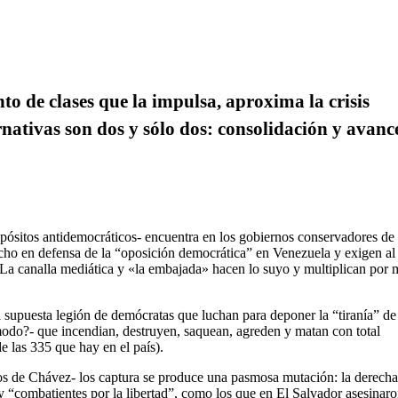
nto de clases que la impulsa, aproxima la crisis
rnativas son dos y sólo dos: consolidación y avanc
opósitos antidemocráticos- encuentra en los gobiernos conservadores de 
echo en defensa de la “oposición democrática” en Venezuela y exigen al
 La canalla mediática y «la embajada» hacen lo suyo y multiplican por 
 supuesta legión de demócratas que luchan para deponer la “tiranía” de
 modo?- que incendian, destruyen, saquean, agreden y matan con total
de las 335 que hay en el país).
pos de Chávez- los captura se produce una pasmosa mutación: la derecha
y “combatientes por la libertad”, como los que en El Salvador asesinaro