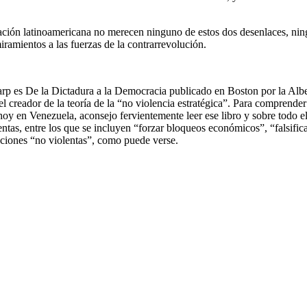
pación latinoamericana no merecen ninguno de estos dos desenlaces, ni
miramientos a las fuerzas de la contrarrevolución.
rp es De la Dictadura a la Democracia publicado en Boston por la Albe
l creador de la teoría de la “no violencia estratégica”. Para comprender
hoy en Venezuela, aconsejo fervientemente leer ese libro y sobre todo e
as, entre los que se incluyen “forzar bloqueos económicos”, “falsific
cciones “no violentas”, como puede verse.