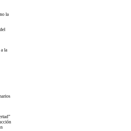
no la
del
a la
narios
ertad”
rucción
En