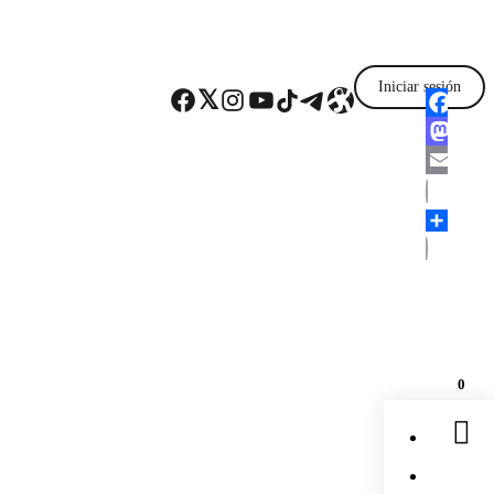
Iniciar sesión
Facebook
Twitter
Instagram
YouTube
TikTok
Telegram
Enlace
Faceboo
Mastodo
Email
Comparti
0