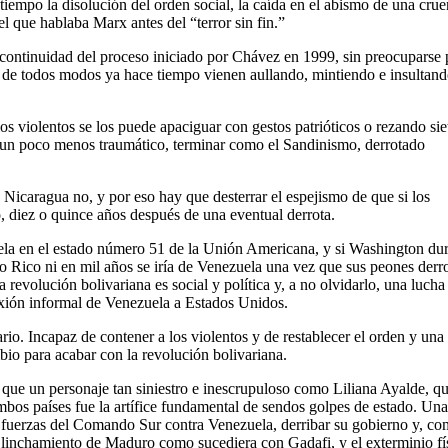
tiempo la disolución del orden social, la caída en el abismo de una crue
del que hablaba Marx antes del “terror sin fin.”
a continuidad del proceso iniciado por Chávez en 1999, sin preocuparse 
e de todos modos ya hace tiempo vienen aullando, mintiendo e insultand
los violentos se los puede apaciguar con gestos patrióticos o rezando si
no, un poco menos traumático, terminar como el Sandinismo, derrotado
Nicaragua no, y por eso hay que desterrar el espejismo de que si los
o, diez o quince años después de una eventual derrota.
uela en el estado número 51 de la Unión Americana, y si Washington du
o Rico ni en mil años se iría de Venezuela una vez que sus peones derro
revolución bolivariana es social y política y, a no olvidarlo, una lucha
nexión informal de Venezuela a Estados Unidos.
io. Incapaz de contener a los violentos y de restablecer el orden y una 
bio para acabar con la revolución bolivariana.
ue un personaje tan siniestro e inescrupuloso como Liliana Ayalde, q
bos países fue la artífice fundamental de sendos golpes de estado. Un
as fuerzas del Comando Sur contra Venezuela, derribar su gobierno y, c
 linchamiento de Maduro como sucediera con Gadafi, y el exterminio fí