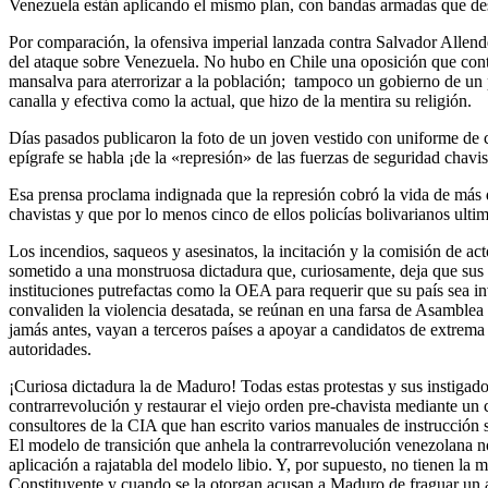
Venezuela están aplicando el mismo plan, con bandas armadas que des
Por comparación, la ofensiva imperial lanzada contra Salvador Allende 
del ataque sobre Venezuela. No hubo en Chile una oposición que contra
mansalva para aterrorizar a la población; tampoco un gobierno de un 
canalla y efectiva como la actual, que hizo de la mentira su religión.
Días pasados publicaron la foto de un joven vestido con uniforme de
epígrafe se habla ¡de la «represión» de las fuerzas de seguridad chavi
Esa prensa proclama indignada que la represión cobró la vida de más 
chavistas y que por lo menos cinco de ellos policías bolivarianos ulti
Los incendios, saqueos y asesinatos, la incitación y la comisión de a
sometido a una monstruosa dictadura que, curiosamente, deja que sus o
instituciones putrefactas como la OEA para requerir que su país sea i
convaliden la violencia desatada, se reúnan en una farsa de Asamble
jamás antes, vayan a terceros países a apoyar a candidatos de extrema
autoridades.
¡Curiosa dictadura la de Maduro! Todas estas protestas y sus instigador
contrarrevolución y restaurar el viejo orden pre-chavista mediante u
consultores de la CIA que han escrito varios manuales de instrucción 
El modelo de transición que anhela la contrarrevolución venezolana no
aplicación a rajatabla del modelo libio. Y, por supuesto, no tienen la
Constituyente y cuando se la otorgan acusan a Maduro de fraguar un au