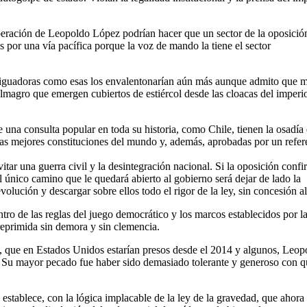
iberación de Leopoldo López podrían hacer que un sector de la oposició
is por una vía pacífica porque la voz de mando la tiene el sector
ciguadoras como esas los envalentonarían aún más aunque admito que m
lmagro que emergen cubiertos de estiércol desde las cloacas del imperi
 una consulta popular en toda su historia, como Chile, tienen la osadía
las mejores constituciones del mundo y, además, aprobadas por un refe
ar una guerra civil y la desintegración nacional. Si la oposición confi
l único camino que le quedará abierto al gobierno será dejar de lado la
volución y descargar sobre ellos todo el rigor de la ley, sin concesión a
tro de las reglas del juego democrático y los marcos establecidos por l
r reprimida sin demora y sin clemencia.
os, que en Estados Unidos estarían presos desde el 2014 y algunos, Leop
. Su mayor pecado fue haber sido demasiado tolerante y generoso con q
 establece, con la lógica implacable de la ley de la gravedad, que ahora 