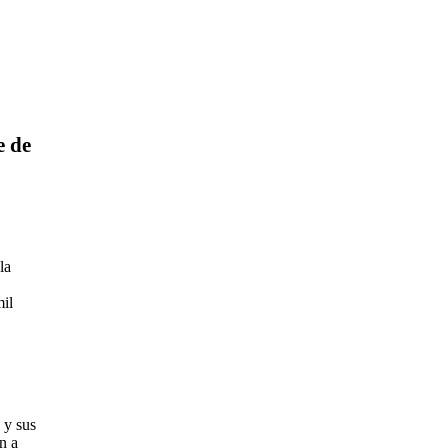
e de
la
mil
 y sus
n a