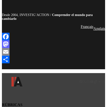
Desde 2004, INVESTIG’ACTION /
Comprender el mundo para
cambiarlo
Français
Anglais
Facebook
Mastodon
Email
Compartir
Facebook
LinkedIn
Instagram
YouTube
TikTok
Teleg
Enl
RÚBRICAS