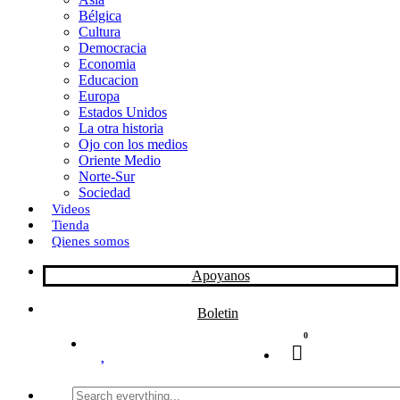
Bélgica
k
o
a
Cultura
Democracia
n
r
Economia
Educacion
t
Europa
Estados Unidos
i
La otra historia
r
Ojo con los medios
Oriente Medio
Norte-Sur
Sociedad
Videos
Tienda
Qienes somos
Apoyanos
Boletin
0
Search