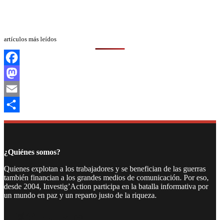
artículos más leídos
Facebook
Mastodon
Email
Compartir
¿Quiénes somos?
Quienes explotan a los trabajadores y se benefician de las guerras
también financian a los grandes medios de comunicación. Por eso,
desde 2004, Investig’Action participa en la batalla informativa por
un mundo en paz y un reparto justo de la riqueza.
Facebook
Twitter
Instagram
YouTube
TikTok
Telegram
Enlace