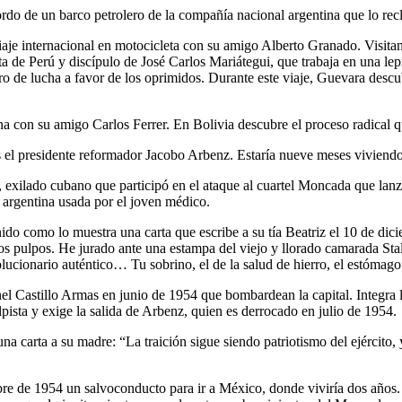
bordo de un barco petrolero de la compañía nacional argentina que lo re
viaje internacional en motocicleta con su amigo Alberto Granado. Visi
 de Perú y discípulo de José Carlos Mariátegui, que trabaja en una lepr
turo de lucha a favor de los oprimidos. Durante este viaje, Guevara descu
na con su amigo Carlos Ferrer. En Bolivia descubre el proceso radical
 el presidente reformador Jacobo Arbenz. Estaría nueve meses viviendo 
ilado cubano que participó en el ataque al cuartel Moncada que lanzó 
 argentina usada por el joven médico.
do como lo muestra una carta que escribe a su tía Beatriz el 10 de dic
s pulpos. He jurado ante una estampa del viejo y llorado camarada Stali
ucionario auténtico… Tu sobrino, el de la salud de hierro, el estómago va
el Castillo Armas en junio de 1954 que bombardean la capital. Integra l
ista y exige la salida de Arbenz, quien es derrocado en julio de 1954.
a carta a su madre: “La traición sigue siendo patriotismo del ejército, 
bre de 1954 un salvoconducto para ir a México, donde viviría dos años.