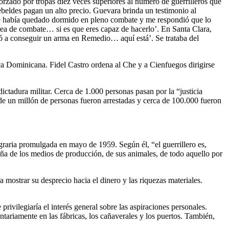
orzado por tropas diez veces superiores al número de guerrilleros que
rebeldes pagan un alto precio. Guevara brinda un testimonio al
e se había quedado dormido en pleno combate y me respondió que lo
nea de combate… si es que eres capaz de hacerlo’. En Santa Clara,
 a conseguir un arma en Remedio… aquí está’. Se trataba del
ica Dominicana. Fidel Castro ordena al Che y a Cienfuegos dirigirse
ctadura militar. Cerca de 1.000 personas pasan por la “justicia
de un millón de personas fueron arrestadas y cerca de 100.000 fueron
raria promulgada en mayo de 1959. Según él, “el guerrillero es,
eña de los medios de producción, de sus animales, de todo aquello por
mostrar su desprecio hacia el dinero y las riquezas materiales.
vilegiaría el interés general sobre las aspiraciones personales.
ntariamente en las fábricas, los cañaverales y los puertos. También,