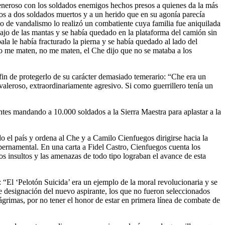
 generoso con los soldados enemigos hechos presos a quienes da la más
os a dos soldados muertos y a un herido que en su agonía parecía
to de vandalismo lo realizó un combatiente cuya familia fue aniquilada
ajo de las mantas y se había quedado en la plataforma del camión sin
a le había fracturado la pierna y se había quedado al lado del
o me maten, no me maten, el Che dijo que no se mataba a los
 fin de protegerlo de su carácter demasiado temerario: “Che era un
valeroso, extraordinariamente agresivo. Si como guerrillero tenía un
ntes mandando a 10.000 soldados a la Sierra Maestra para aplastar a la
todo el país y ordena al Che y a Camilo Cienfuegos dirigirse hacia la
gubernamental. En una carta a Fidel Castro, Cienfuegos cuenta los
os insultos y las amenazas de todo tipo lograban el avance de esta
: “El ‘Pelotón Suicida’ era un ejemplo de la moral revolucionaria y se
designación del nuevo aspirante, los que no fueron seleccionados
lágrimas, por no tener el honor de estar en primera línea de combate de