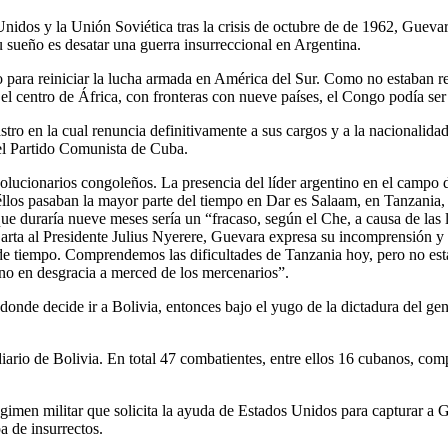
 Unidos y la Unión Soviética tras la crisis de octubre de de 1962, Guev
u sueño es desatar una guerra insurreccional en Argentina.
para reiniciar la lucha armada en América del Sur. Como no estaban reu
l centro de África, con fronteras con nueve países, el Congo podía ser 
ro en la cual renuncia definitivamente a sus cargos y a la nacionalidad 
del Partido Comunista de Cuba.
olucionarios congoleños. La presencia del líder argentino en el campo de
llos pasaban la mayor parte del tiempo en Dar es Salaam, en Tanzania, 
duraría nueve meses sería un “fracaso, según el Che, a causa de las luch
 Carta al Presidente Julius Nyerere, Guevara expresa su incomprensión y
tes de tiempo. Comprendemos las dificultades de Tanzania hoy, pero no e
o en desgracia a merced de los mercenarios”.
onde decide ir a Bolivia, entonces bajo el yugo de la dictadura del ge
ario de Bolivia. En total 47 combatientes, entre ellos 16 cubanos, com
 régimen militar que solicita la ayuda de Estados Unidos para capturar
pa de insurrectos.