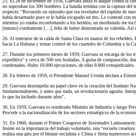
25. El 28 de diciembre de 1958, Guevara lanza el ataque contra la ciu
no superaban los 300 hombres. La batalla termina con la captura del tr
respecto: “Recuerdo un episodio que era revelador del espíritu de nu
había desarmado pues se le había escapado un tiro. Le contesté con m
mientras yo estaba reconfortando a los heridos, un moribundo me to
[mismo] combatiente […], feliz de haber demostrado su valentía. Así 
26. Al enterarse de la caída de Santa Clara en manos de los rebeldes,
hacia La Habana y tomar control de los cuarteles de Columbia y la C
27. Durante los primeros meses de 1959, Guevara se encarga de los tri
expeditiva” y cerca de 500 son fusiladas. A guisa de comparación, du
condenadas. Hubo 10.000 ejecuciones, de ellas 9.000 extrajudiciales.
28. En febrero de 1959, el Presidente Manuel Urrutia declara a Ernes
29. Guevara desempeña un papel clave en la creación del Instituto Na
fundamentalmente, y antes que nada, un revolucionario agrario. Interp
lo que ha luchado durante años”.
30. En 1959, Guevara es nombrado Ministro de Industria y luego Presid
Procede a la nacionalización de los sectores estratégicos de la economí
31. En 1960, durante el Primer Congreso de Juventudes Latinoamericana
Insiste en la importancia del trabajo voluntario, una “escuela creador
realiza una gira por el bloque socialista y China y firma numerosos a