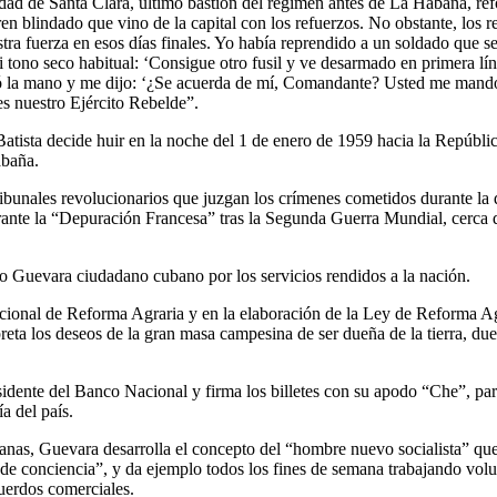
dad de Santa Clara, último bastión del régimen antes de La Habana, ref
en blindado que vino de la capital con los refuerzos. No obstante, los 
estra fuerza en esos días finales. Yo había reprendido a un soldado qu
i tono seco habitual: ‘Consigue otro fusil y ve desarmado en primera lí
có la mano y me dijo: ‘¿Se acuerda de mí, Comandante? Usted me mandó
es nuestro Ejército Rebelde”.
 Batista decide huir en la noche del 1 de enero de 1959 hacia la Repúbl
abaña.
bunales revolucionarios que juzgan los crímenes cometidos durante la di
rante la “Depuración Francesa” tras la Segunda Guerra Mundial, cerca 
to Guevara ciudadano cubano por los servicios rendidos a la nación.
cional de Reforma Agraria y en la elaboración de la Ley de Reforma Ag
reta los deseos de la gran masa campesina de ser dueña de la tierra, du
ente del Banco Nacional y firma los billetes con su apodo “Che”, para 
a del país.
s, Guevara desarrolla el concepto del “hombre nuevo socialista” que pri
a de conciencia”, y da ejemplo todos los fines de semana trabajando volu
cuerdos comerciales.