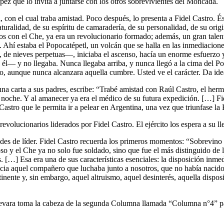
ez que lo invita a juntarse con los otros sobrevivientes del Moncada.
, con el cual traba amistad. Poco después, lo presenta a Fidel Castro. É
 naturalidad, de su espíritu de camaradería, de su personalidad, de su 
 con el Che, ya era un revolucionario formado; además, un gran talento
 Ahí estaba el Popocatépetl, un volcán que se halla en las inmediacione
de nieves perpetuas—, iniciaba el ascenso, hacía un enorme esfuerzo y 
l— y no llegaba. Nunca llegaba arriba, y nunca llegó a la cima del Popo
o, aunque nunca alcanzara aquella cumbre. Usted ve el carácter. Da idea 
na carta a sus padres, escribe: “Trabé amistad con Raúl Castro, el her
 noche. Y al amanecer ya era el médico de su futura expedición. […] 
stro que le permita ir a pelear en Argentina, una vez que triunfase l
olucionarios liderados por Fidel Castro. El ejército los espera a su lle
ades de líder. Fidel Castro recuerda los primeros momentos: “Sobrevino 
oso y el Che ya no solo fue soldado, sino que fue el más distinguido de
. […] Esa era una de sus características esenciales: la disposición inmed
acia aquel compañero que luchaba junto a nosotros, que no había nacido
ente y, sin embargo, aquel altruismo, aquel desinterés, aquella disposic
evara toma la cabeza de la segunda Columna llamada “Columna n°4” par