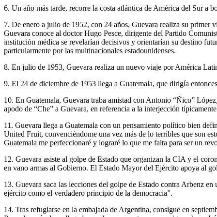
6. Un año más tarde, recorre la costa atlántica de América del Sur a 
7. De enero a julio de 1952, con 24 años, Guevara realiza su primer 
Guevara conoce al doctor Hugo Pesce, dirigente del Partido Comunista
institución médica se revelarían decisivos y orientarían su destino fu
particularmente por las multinacionales estadounidenses.
8. En julio de 1953, Guevara realiza un nuevo viaje por América Lati
9. El 24 de diciembre de 1953 llega a Guatemala, que dirigía entonces
10. En Guatemala, Guevara traba amistad con Antonio “Ñico” López, ex
apodo de “Che” a Guevara, en referencia a la interjección típicamente
11. Guevara llega a Guatemala con un pensamiento político bien defini
United Fruit, convenciéndome una vez más de lo terribles que son esto
Guatemala me perfeccionaré y lograré lo que me falta para ser un revol
12. Guevara asiste al golpe de Estado que organizan la CIA y el coron
en vano armas al Gobierno. El Estado Mayor del Ejército apoya al golp
13. Guevara saca las lecciones del golpe de Estado contra Arbenz en un
ejército como el verdadero principio de la democracia”.
14. Tras refugiarse en la embajada de Argentina, consigue en septiem