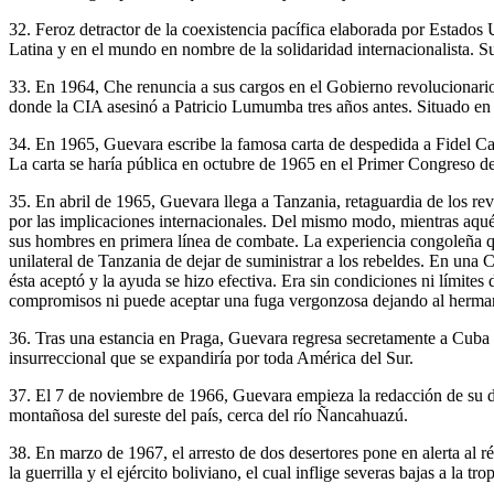
32. Feroz detractor de la coexistencia pacífica elaborada por Estados
Latina y en el mundo en nombre de la solidaridad internacionalista. S
33. En 1964, Che renuncia a sus cargos en el Gobierno revolucionario 
donde la CIA asesinó a Patricio Lumumba tres años antes. Situado en e
34. En 1965, Guevara escribe la famosa carta de despedida a Fidel Cast
La carta se haría pública en octubre de 1965 en el Primer Congreso 
35. En abril de 1965, Guevara llega a Tanzania, retaguardia de los rev
por las implicaciones internacionales. Del mismo modo, mientras aqué
sus hombres en primera línea de combate. La experiencia congoleña que 
unilateral de Tanzania de dejar de suministrar a los rebeldes. En una
ésta aceptó y la ayuda se hizo efectiva. Era sin condiciones ni lími
compromisos ni puede aceptar una fuga vergonzosa dejando al herman
36. Tras una estancia en Praga, Guevara regresa secretamente a Cuba d
insurreccional que se expandiría por toda América del Sur.
37. El 7 de noviembre de 1966, Guevara empieza la redacción de su di
montañosa del sureste del país, cerca del río Ñancahuazú.
38. En marzo de 1967, el arresto de dos desertores pone en alerta al
la guerrilla y el ejército boliviano, el cual inflige severas bajas a la tro