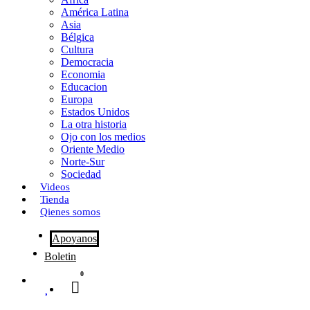
o
o
i
m
América Latina
o
d
l
p
Asia
Bélgica
k
o
a
Cultura
Democracia
n
r
Economia
Educacion
t
Europa
Estados Unidos
i
La otra historia
r
Ojo con los medios
Oriente Medio
Norte-Sur
Sociedad
Videos
Tienda
Qienes somos
Apoyanos
Boletin
0