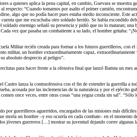
oladores a quienes aplica la pena capital, en cambio, Guevara se muestra
o al respecto: “Cuando tomamos por asalto el primer camión, encontram
endirse, algo que no podía hacer pues estaba medio inconsciente. Este ac
me cuenta que me escuchaba otro soldado herido. Se había escondido deb
 soldado enemigo señaló su presencia y pidió que no lo mataran; una bal
 Cada vez que pasaba un combatiente a su lado, el hombre gritaba: “¡N
ela Militar recién creada para formar a los futuros guerrilleros, con el
unto militar, un hombre extraordinariamente capaz, extraordinariamente 
 su absoluto desprecio al peligro”.
lutas para hacer frente a la ofensiva final que lanzó Batista un mes a
del Castro lanza la contraofensiva con el fin de extender la guerrilla a 
prueba, acosada por las inclemencias de la naturaleza y por el ejército 
 comen once veces, entre otras cosas “una yegua cruda sin sal”. “Sólo l
ado por guerrilleros aguerridos, encargados de las misiones más difíciles
ue moría un hombre –y eso ocurría en cada combate– en el momento de 
a los jóvenes guerreros […] mostrar su juventud dejando correr algunas 