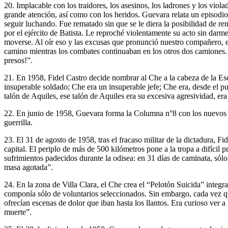
20. Implacable con los traidores, los asesinos, los ladrones y los vi
grande atención, así como con los heridos. Guevara relata un episodi
seguir luchando. Fue rematado sin que se le diera la posibilidad de r
por el ejército de Batista. Le reproché violentamente su acto sin dar
moverse. Al oír eso y las excusas que pronunció nuestro compañero, el
camino mientras los combates continuaban en los otros dos camiones.
presos!”.
21. En 1958, Fidel Castro decide nombrar al Che a la cabeza de la Escu
insuperable soldado; Che era un insuperable jefe; Che era, desde el p
talón de Aquiles, ese talón de Aquiles era su excesiva agresividad, era
22. En junio de 1958, Guevara forma la Columna n°8 con los nuevos rec
guerrilla.
23. El 31 de agosto de 1958, tras el fracaso militar de la dictadura, Fi
capital. El periplo de más de 500 kilómetros pone a la tropa a difícil 
sufrimientos padecidos durante la odisea: en 31 días de caminata, sólo
masa agotada”.
24. En la zona de Villa Clara, el Che crea el “Pelotón Suicida” integr
componía sólo de voluntarios seleccionados. Sin embargo, cada vez q
ofrecían escenas de dolor que iban hasta los llantos. Era curioso ver 
muerte”.