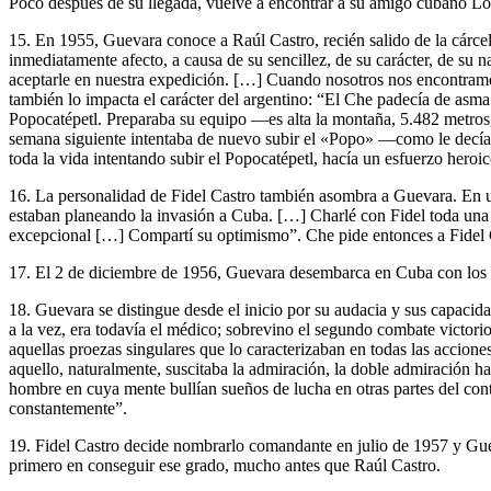
Poco después de su llegada, vuelve a encontrar a su amigo cubano Lóp
15. En 1955, Guevara conoce a Raúl Castro, recién salido de la cárcel
inmediatamente afecto, a causa de su sencillez, de su carácter, de su
aceptarle en nuestra expedición. […] Cuando nosotros nos encontramos
también lo impacta el carácter del argentino: “El Che padecía de asma.
Popocatépetl. Preparaba su equipo —es alta la montaña, 5.482 metros, 
semana siguiente intentaba de nuevo subir el «Popo» —como le decía é
toda la vida intentando subir el Popocatépetl, hacía un esfuerzo heroic
16. La personalidad de Fidel Castro también asombra a Guevara. En u
estaban planeando la invasión a Cuba. […] Charlé con Fidel toda una
excepcional […] Compartí su optimismo”. Che pide entonces a Fidel Ca
17. El 2 de diciembre de 1956, Guevara desembarca en Cuba con los rev
18. Guevara se distingue desde el inicio por su audacia y sus capacid
a la vez, era todavía el médico; sobrevino el segundo combate victori
aquellas proezas singulares que lo caracterizaban en todas las acciones
aquello, naturalmente, suscitaba la admiración, la doble admiración h
hombre en cuya mente bullían sueños de lucha en otras partes del contin
constantemente”.
19. Fidel Castro decide nombrarlo comandante en julio de 1957 y Gu
primero en conseguir ese grado, mucho antes que Raúl Castro.