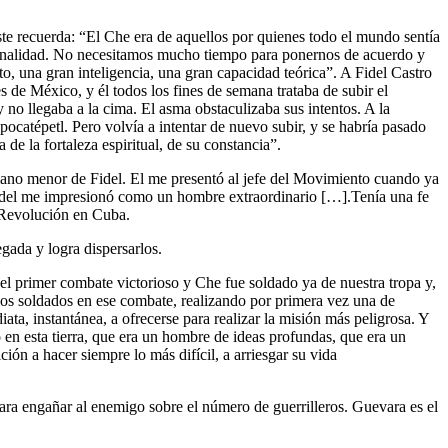
ste recuerda: “El Che era de aquellos por quienes todo el mundo sentía
originalidad. No necesitamos mucho tiempo para ponernos de acuerdo y
, una gran inteligencia, una gran capacidad teórica”. A Fidel Castro
s de México, y él todos los fines de semana trataba de subir el
no llegaba a la cima. El asma obstaculizaba sus intentos. A la
catépetl. Pero volvía a intentar de nuevo subir, y se habría pasado
de la fortaleza espiritual, de su constancia”.
mano menor de Fidel. El me presentó al jefe del Movimiento cuando ya
Fidel me impresionó como un hombre extraordinario […].Tenía una fe
a Revolución en Cuba.
gada y logra dispersarlos.
el primer combate victorioso y Che fue soldado ya de nuestra tropa y,
 los soldados en ese combate, realizando por primera vez una de
iata, instantánea, a ofrecerse para realizar la misión más peligrosa. Y
 en esta tierra, que era un hombre de ideas profundas, que era un
ión a hacer siempre lo más difícil, a arriesgar su vida
a engañar al enemigo sobre el número de guerrilleros. Guevara es el