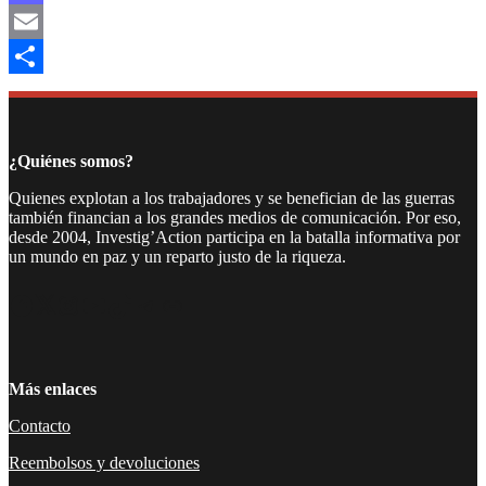
Mastodon
Email
Compartir
¿Quiénes somos?
Quienes explotan a los trabajadores y se benefician de las guerras
también financian a los grandes medios de comunicación. Por eso,
desde 2004, Investig’Action participa en la batalla informativa por
un mundo en paz y un reparto justo de la riqueza.
Facebook
Twitter
Instagram
YouTube
TikTok
Telegram
Enlace
Más enlaces
Contacto
Reembolsos y devoluciones