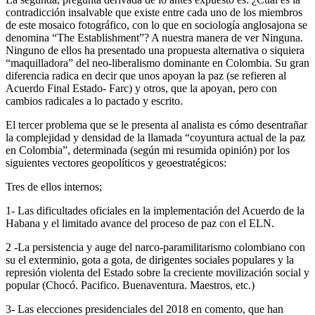
contradicción insalvable que existe entre cada uno de los miembros
de este mosaico fotográfico, con lo que en sociología anglosajona se
denomina “The Establishment”? A nuestra manera de ver Ninguna.
Ninguno de ellos ha presentado una propuesta alternativa o siquiera
“maquilladora” del neo-liberalismo dominante en Colombia. Su gran
diferencia radica en decir que unos apoyan la paz (se refieren al
Acuerdo Final Estado- Farc) y otros, que la apoyan, pero con
cambios radicales a lo pactado y escrito.
El tercer problema que se le presenta al analista es cómo desentrañar
la complejidad y densidad de la llamada “coyuntura actual de la paz
en Colombia”, determinada (según mi resumida opinión) por los
siguientes vectores geopolíticos y geoestratégicos:
Tres de ellos internos;
1- Las dificultades oficiales en la implementación del Acuerdo de la
Habana y el limitado avance del proceso de paz con el ELN.
2 -La persistencia y auge del narco-paramilitarismo colombiano con
su el exterminio, gota a gota, de dirigentes sociales populares y la
represión violenta del Estado sobre la creciente movilización social y
popular (Chocó. Pacifico. Buenaventura. Maestros, etc.)
3- Las elecciones presidenciales del 2018 en comento, que han