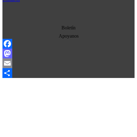
Democracia
Economia
Estados Unidos
Boletín
Europa
Apoyanos
Oriente Medio
Facebook
Norte-Sur
Mastodon
Sociedad
Email
Ojo con los medios
Compartir
La otra historia