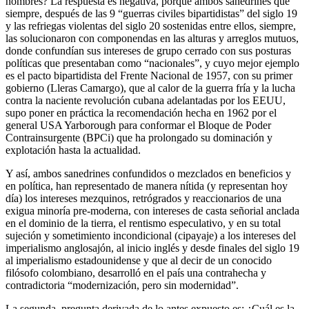
nombres? La respuesta es negativa, porque ambos sanedrines que
siempre, después de las 9 “guerras civiles bipartidistas” del siglo 19
y las refriegas violentas del siglo 20 sostenidas entre ellos, siempre,
las solucionaron con componendas en las alturas y arreglos mutuos,
donde confundían sus intereses de grupo cerrado con sus posturas
políticas que presentaban como “nacionales”, y cuyo mejor ejemplo
es el pacto bipartidista del Frente Nacional de 1957, con su primer
gobierno (Lleras Camargo), que al calor de la guerra fría y la lucha
contra la naciente revolución cubana adelantadas por los EEUU,
supo poner en práctica la recomendación hecha en 1962 por el
general USA Yarborough para conformar el Bloque de Poder
Contrainsurgente (BPCi) que ha prolongado su dominación y
explotación hasta la actualidad.
Y así, ambos sanedrines confundidos o mezclados en beneficios y
en política, han representado de manera nítida (y representan hoy
día) los intereses mezquinos, retrógrados y reaccionarios de una
exigua minoría pre-moderna, con intereses de casta señorial anclada
en el dominio de la tierra, el rentismo especulativo, y en su total
sujeción y sometimiento incondicional (cipayaje) a los intereses del
imperialismo anglosajón, al inicio inglés y desde finales del siglo 19
al imperialismo estadounidense y que al decir de un conocido
filósofo colombiano, desarrolló en el país una contrahecha y
contradictoria “modernización, pero sin modernidad”.
La segunda, pregunta derivada de lo antes expuesto es: ¿Cuál es la