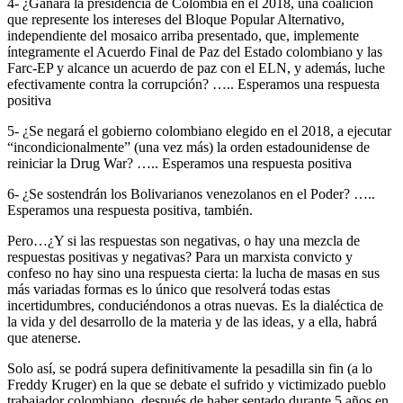
4- ¿Ganará la presidencia de Colombia en el 2018, una coalición
que represente los intereses del Bloque Popular Alternativo,
independiente del mosaico arriba presentado, que, implemente
íntegramente el Acuerdo Final de Paz del Estado colombiano y las
Farc-EP y alcance un acuerdo de paz con el ELN, y además, luche
efectivamente contra la corrupción? ….. Esperamos una respuesta
positiva
5- ¿Se negará el gobierno colombiano elegido en el 2018, a ejecutar
“incondicionalmente” (una vez más) la orden estadounidense de
reiniciar la Drug War? ….. Esperamos una respuesta positiva
6- ¿Se sostendrán los Bolivarianos venezolanos en el Poder? …..
Esperamos una respuesta positiva, también.
Pero…¿Y si las respuestas son negativas, o hay una mezcla de
respuestas positivas y negativas? Para un marxista convicto y
confeso no hay sino una respuesta cierta: la lucha de masas en sus
más variadas formas es lo único que resolverá todas estas
incertidumbres, conduciéndonos a otras nuevas. Es la dialéctica de
la vida y del desarrollo de la materia y de las ideas, y a ella, habrá
que atenerse.
Solo así, se podrá supera definitivamente la pesadilla sin fin (a lo
Freddy Kruger) en la que se debate el sufrido y victimizado pueblo
trabajador colombiano, después de haber sentado durante 5 años en