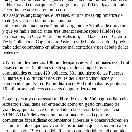
la Habana a la oligarquía más sanguinaria, pérfida y cipaya de todo
el continente americano junto con
sus asesores anglosajones e israelíes, en una mesa diplomática de
diálogos y concertación para concluir
políticamente una Guerra Contrainsurgente de 70 años de duración,
y que ya había tenido antes tres intentos serios (pero fallidos) de
terminación; en Casa Verde con Belisario, en Tlaxcala con Gaviria-
De la Calle, en el Caguán con Pastrana y; le había costado al pueblo
trabajador colombiano en números mal contados y por debajo de las
reales de:
UN millón de muertos, 100 mil desaparecidos, 2 mil masacres, 3 mil
fosas comunes, 6 millones de desplazados campesinos y
comunidades étnicas, 429 políticos, 381 miembros de las Fuerzas
Militares y 155 funcionarios civiles del Estado vinculados y
condenados por Narco Paramilitarismo. 800 mil exiliados políticos.
15 mil presos políticos acusados de guerrilleros, etc…
Lograr pactar y consensuar un libro de más de 500 páginas llamado
Acuerdo Final, debe ser entendido como un gesto civilizado de
grandeza, que no hace un derrotado a la espera de la clemencia
VENGATIVA del vencedor, tan estimada y usada por los
dominantes bipartidistas colombianos (liberales y conservadores) en
las innumerables guerras y conflictos armados que sostuvieron a lo
largo del siglo 19 y parte del 20, con los que definieron el dominio