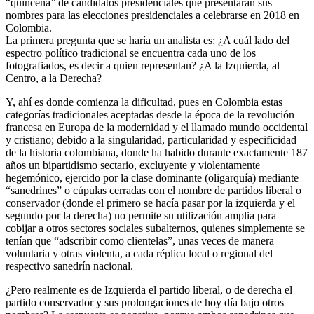
“quincena” de candidatos presidenciales que presentarán sus
nombres para las elecciones presidenciales a celebrarse en 2018 en
Colombia.
La primera pregunta que se haría un analista es: ¿A cuál lado del
espectro político tradicional se encuentra cada uno de los
fotografiados, es decir a quien representan? ¿A la Izquierda, al
Centro, a la Derecha?
Y, ahí es donde comienza la dificultad, pues en Colombia estas
categorías tradicionales aceptadas desde la época de la revolución
francesa en Europa de la modernidad y el llamado mundo occidental
y cristiano; debido a la singularidad, particularidad y especificidad
de la historia colombiana, donde ha habido durante exactamente 187
años un bipartidismo sectario, excluyente y violentamente
hegemónico, ejercido por la clase dominante (oligarquía) mediante
“sanedrines” o cúpulas cerradas con el nombre de partidos liberal o
conservador (donde el primero se hacía pasar por la izquierda y el
segundo por la derecha) no permite su utilización amplia para
cobijar a otros sectores sociales subalternos, quienes simplemente se
tenían que “adscribir como clientelas”, unas veces de manera
voluntaria y otras violenta, a cada réplica local o regional del
respectivo sanedrín nacional.
¿Pero realmente es de Izquierda el partido liberal, o de derecha el
partido conservador y sus prolongaciones de hoy día bajo otros