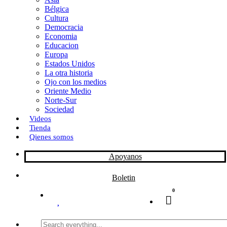
Bélgica
k
o
a
Cultura
Democracia
n
r
Economia
Educacion
t
Europa
Estados Unidos
i
La otra historia
r
Ojo con los medios
Oriente Medio
Norte-Sur
Sociedad
Videos
Tienda
Qienes somos
Apoyanos
Boletin
0
Search