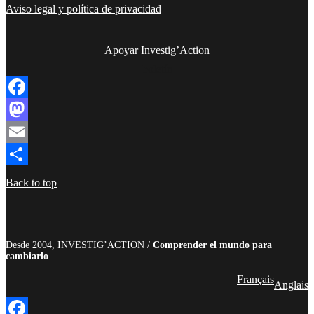
Aviso legal y política de privacidad
Apoyar Investig’Action
boletín
Facebook
Mastodon
Email
Compartir
Back to top
Desde 2004, INVESTIG’ACTION /
Comprender el mundo para
cambiarlo
Français
Anglais