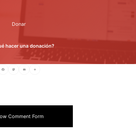
Donar
ué hacer una donación?
cebook
Mastodon
Email
Compartir
ow Comment Form