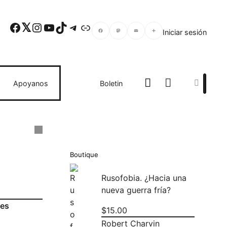
Facebook
Twitter
Instagram
YouTube
TikTok
Telegram
Enlace
Iniciar sesión
Facebook
Mastodon
Email
Compartir
Search
Apoyanos
Boletin
Boutique
Rusofobia. ¿Hacia una
nueva guerra fría?
des
$
15.00
Robert Charvin