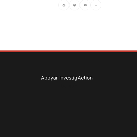
Facebook
Mastodon
Email
Compartir
Apoyar Investig’Action
boletín