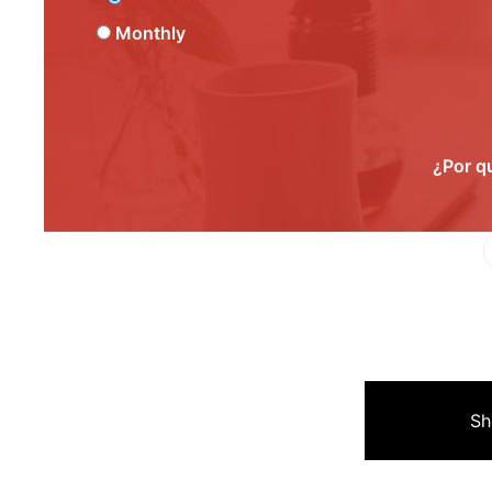
Monthly
¿Por q
Fa
Sh