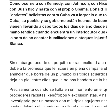
Como ocurriera con Kennedy, con Johnson, con Nixon
con Bush hijo y hasta con el propio Obama, Donald T
“aprietes” belicistas contra Cuba va a lograr lo que
Cuba, su pueblo y su gobierno están hechos de buena
vienen llevando a cabo todos los días del año desde 
mano tendida cuando encuentra un interlocutor que c
la hora de no aceptar humillaciones o ataques injust
Blanca.
Sin embargo, pedirle un poquito de racionalidad a 
debe a la promesa que le hiciera en plena campaña el
anunciar que borra de un plumazo los tibios acuerdo
deja en pie, entre ellos que la odiosa bandera de la 
Precisamente cuando se halla en un momento en el qu
procederes racistas, xenófobos y exclusionistas, y ha
investigarlo por un pasado con múltiples agujeros n
hacia adelante utilizando para ello el pasaporte de a