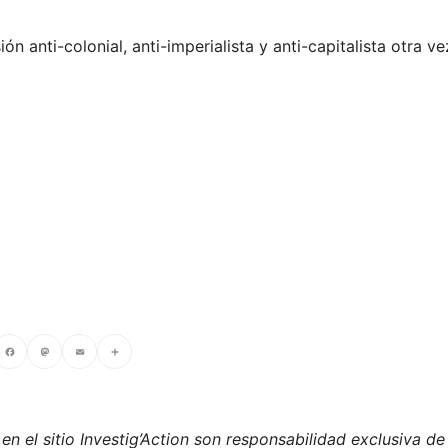
n anti-colonial, anti-imperialista y anti-capitalista otra v
cebook
Mastodon
Email
Compartir
n el sitio Investig’Action son responsabilidad exclusiva de