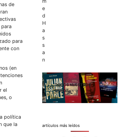
enas de
gran
ectivas
n para
nidos
izado para
mente con
nos (en
ntenciones
n
TODOS NUESTROS
r el
LIBROS
nes, o
 política
n que la
artículos más leídos