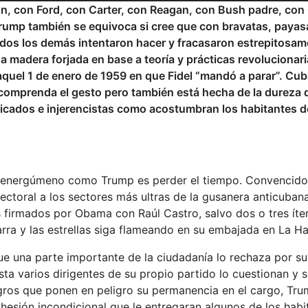
, con Ford, con Carter, con Reagan, con Bush padre, con 
rump también se equivoca si cree que con bravatas, payas
 todos los demás intentaron hacer y fracasaron estrepitosam
 madera forjada en base a teoría y prácticas revolucionar
aquel 1 de enero de 1959 en que Fidel “mandó a parar”. Cub
omprenda el gesto pero también está hecha de la dureza d
ificados e injerencistas como acostumbran los habitantes d
un energúmeno como Trump es perder el tiempo. Convencido
ectoral a los sectores más ultras de la gusanera anticuban
s firmados por Obama con Raúl Castro, salvo dos o tres ít
barra y las estrellas siga flameando en su embajada en La H
e una parte importante de la ciudadanía lo rechaza por su
sta varios dirigentes de su propio partido lo cuestionan y 
egros que ponen en peligro su permanencia en el cargo, Tr
dhesión incondicional que le entregaran algunos de los hab