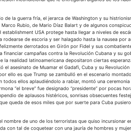
 de la guerra fría, el jerarca de Washington y su histrioni
r Marco Rubio, de Mario Díaz Balart y de algunos conspicu
el establishment USA protege hasta llegar a niveles de escá
a rodearse de escoria y ser halagado hasta la nausea por 
felizmente derrotados en Girón por Fidel y sus combatient
a financiar campañas contra la Revolución Cubana y su go
de la realidad latinoamericana depositaron ciertas esperan
ó el asesinato de Muamar el Gadafi, Cuba y su Revolución 
por ello es que Trump se zambulló en el escenario montado
on todos ellos aplaudiéndolo a rabiar, montó una ceremonia
rmona “el breve” fue designado “presidente” por pocas hor
mpendio de aplausos histéricos, sonrisas obsecuentes feste
 que queda de esos miles que por suerte para Cuba pusiero
el nombre de uno de los terroristas que quiso incursionar 
ada con tal de coquetear con una jauría de hombres y muje