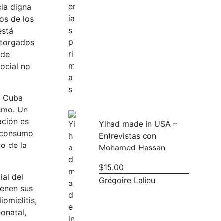
cia digna
os de los
está
 otorgados
 de
social no
n Cuba
ismo. Un
ación es
Yihad made in USA –
l consumo
Entrevistas con
o de la
Mohamed Hassan
$
15.00
ial del
Grégoire Lalieu
ienen sus
omielitis,
onatal,