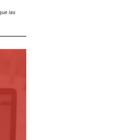
que las
.