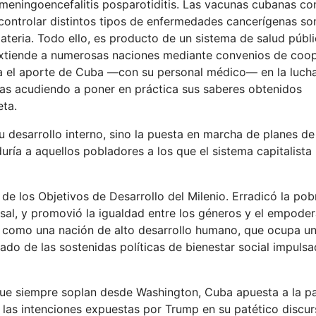
 meningoencefalitis posparotiditis. Las vacunas cubanas con
controlar distintos tipos de enfermedades cancerígenas so
ateria. Todo ello, es producto de un sistema de salud públ
e extiende a numerosas naciones mediante convenios de coo
ta el aporte de Cuba —con su personal médico— en la lucha
tas acudiendo a poner en práctica sus saberes obtenidos
eta.
u desarrollo interno, sino la puesta en marcha de planes de
uría a aquellos pobladores a los que el sistema capitalista 
de los Objetivos de Desarrollo del Milenio. Erradicó la po
sal, y promovió la igualdad entre los géneros y el empode
úan como una nación de alto desarrollo humano, que ocupa un
ado de las sostenidas políticas de bienestar social impuls
 que siempre soplan desde Washington, Cuba apuesta a la pa
 las intenciones expuestas por Trump en su patético discur