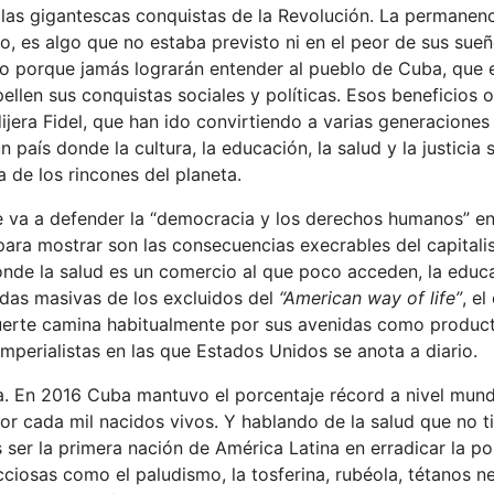
 las gigantescas conquistas de la Revolución. La permanen
o, es algo que no estaba previsto ni en el peor de sus sueñ
do porque jamás lograrán entender al pueblo de Cuba, que 
pellen sus conquistas sociales y políticas. Esos beneficios
ijera Fidel, que han ido convirtiendo a varias generaciones
aís donde la cultura, la educación, la salud y la justicia 
de los rincones del planeta.
 va a defender la “democracia y los derechos humanos” e
 para mostrar son las consecuencias execrables del capital
de la salud es un comercio al que poco acceden, la educ
iendas masivas de los excluidos del
“American way of life”
, e
uerte camina habitualmente por sus avenidas como product
mperialistas en las que Estados Unidos se anota a diario.
ida. En 2016 Cuba mantuvo el porcentaje récord a nivel mund
por cada mil nacidos vivos. Y hablando de la salud que no t
 ser la primera nación de América Latina en erradicar la poli
iosas como el paludismo, la tosferina, rubéola, tétanos ne