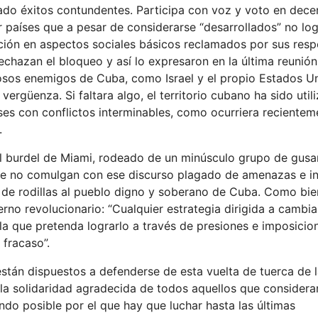
grado éxitos contundentes. Participa con voz y voto en dec
r países que a pesar de considerarse “desarrollados” no lo
ción en aspectos sociales básicos reclamados por sus resp
echazan el bloqueo y así lo expresaron en la última reunió
riosos enemigos de Cuba, como Israel y el propio Estados U
ergüenza. Si faltara algo, el territorio cubano ha sido util
ses con conflictos interminables, como ocurriera reciente
.
 el burdel de Miami, rodeado de un minúsculo grupo de gusa
ue no comulgan con ese discurso plagado de amenazas e i
r de rodillas al pueblo digno y soberano de Cuba. Como bie
no revolucionario: “Cualquier estrategia dirigida a cambia
la que pretenda lograrlo a través de presiones e imposicio
fracaso”.
tán dispuestos a defenderse de esta vuelta de tuerca de la
 la solidaridad agradecida de todos aquellos que considera
undo posible por el que hay que luchar hasta las últimas