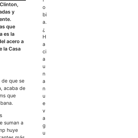
Clinton,
adas y
ente.
ias que
a es la
el acero a
e la Casa
 de que se
a, acaba de
ems que
abana.
s
se suman a
ump huye
itantes más