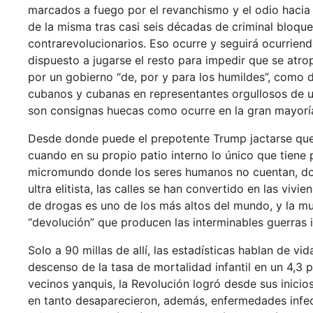
marcados a fuego por el revanchismo y el odio hacia
de la misma tras casi seis décadas de criminal bloque
contrarevolucionarios. Eso ocurre y seguirá ocurrien
dispuesto a jugarse el resto para impedir que se atro
por un gobierno “de, por y para los humildes”, como d
cubanos y cubanas en representantes orgullosos de un p
son consignas huecas como ocurre en la gran mayoría 
Desde donde puede el prepotente Trump jactarse que
cuando en su propio patio interno lo único que tiene
micromundo donde los seres humanos no cuentan, don
ultra elitista, las calles se han convertido en las viv
de drogas es uno de los más altos del mundo, y la m
“devolución” que producen las interminables guerras i
Solo a 90 millas de allí, las estadísticas hablan de v
descenso de la tasa de mortalidad infantil en un 4,3 
vecinos yanquis, la Revolución logró desde sus inicios
en tanto desaparecieron, además, enfermedades infecc