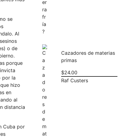
smo se
os
ndalo. Al
asesinos
es) o de
Cazadores de materias
bierno.
primas
zas porque
invicta
$
24.00
 por la
Raf Custers
 que hizo
as en
jando al
n distancia
en Cuba por
res