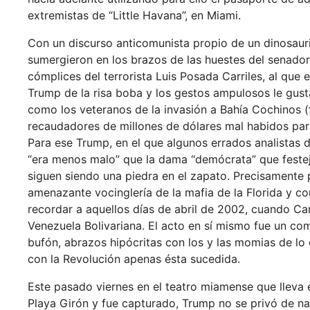
extremistas de “Little Havana”, en Miami.
Con un discurso anticomunista propio de un dinosaurio
sumergieron en los brazos de las huestes del senado
cómplices del terrorista Luis Posada Carriles, al que 
Trump de la risa boba y los gestos ampulosos le gust
como los veteranos de la invasión a Bahía Cochinos (
recaudadores de millones de dólares mal habidos par
Para ese Trump, en el que algunos errados analistas 
“era menos malo” que la dama “demócrata” que festej
siguen siendo una piedra en el zapato. Precisamente 
amenazante vocinglería de la mafia de la Florida y c
recordar a aquellos días de abril de 2002, cuando Ca
Venezuela Bolivariana. El acto en sí mismo fue un co
bufón, abrazos hipócritas con los y las momias de lo
con la Revolución apenas ésta sucedida.
Este pasado viernes en el teatro miamense que lleva 
Playa Girón y fue capturado, Trump no se privó de n