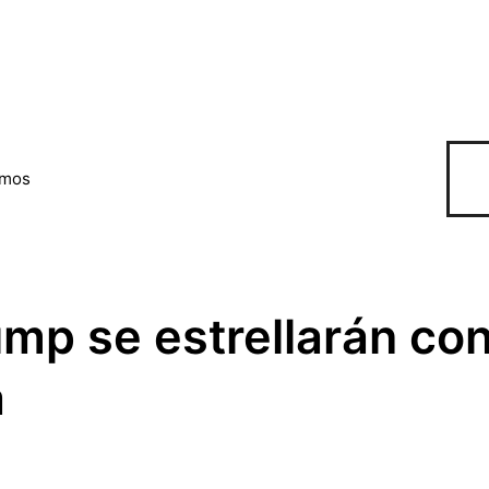
omos
mp se estrellarán con
a