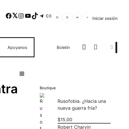
Facebook
Twitter
Instagram
YouTube
TikTok
Telegram
Enlace
Iniciar sesión
Facebook
Mastodon
Email
Compartir
Search
Apoyanos
Boletin
tra
Boutique
Rusofobia. ¿Hacia una
nueva guerra fría?
$
15.00
Robert Charvin