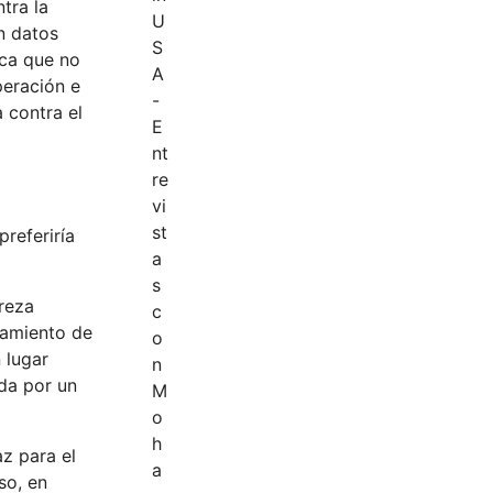
tra la
n datos
ica que no
peración e
 contra el
preferiría
breza
ramiento de
 lugar
ada por un
z para el
so, en