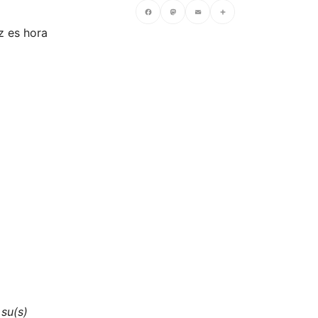
ez es hora
Facebook
Mastodon
Email
Compartir
 su(s)