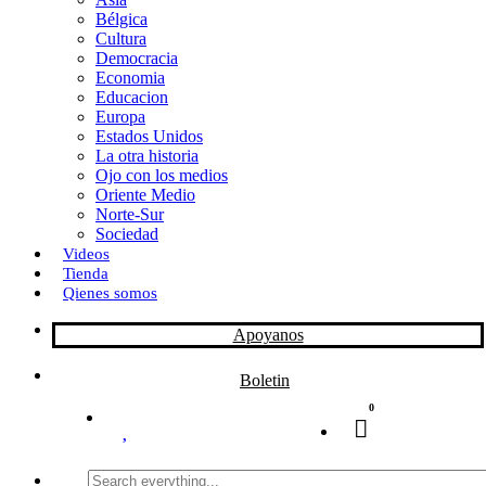
Bélgica
k
o
a
Cultura
Democracia
n
r
Economia
Educacion
t
Europa
Estados Unidos
i
La otra historia
r
Ojo con los medios
Oriente Medio
Norte-Sur
Sociedad
Videos
Tienda
Qienes somos
Apoyanos
Boletin
0
Search