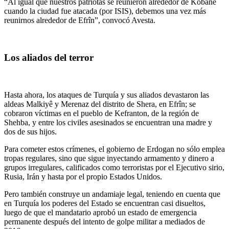
“Al igual que nuestros patriotas se reunieron alrededor de Kobanê
cuando la ciudad fue atacada (por ISIS), debemos una vez más
reunirnos alrededor de Efrîn”, convocó Avesta.
Los aliados del terror
Hasta ahora, los ataques de Turquía y sus aliados devastaron las
aldeas Malkiyê y Merenaz del distrito de Shera, en Efrîn; se
cobraron víctimas en el pueblo de Kefranton, de la región de
Shehba, y entre los civiles asesinados se encuentran una madre y
dos de sus hijos.
Para cometer estos crímenes, el gobierno de Erdogan no sólo emplea
tropas regulares, sino que sigue inyectando armamento y dinero a
grupos irregulares, calificados como terroristas por el Ejecutivo sirio,
Rusia, Irán y hasta por el propio Estados Unidos.
Pero también construye un andamiaje legal, teniendo en cuenta que
en Turquía los poderes del Estado se encuentran casi disueltos,
luego de que el mandatario aprobó un estado de emergencia
permanente después del intento de golpe militar a mediados de