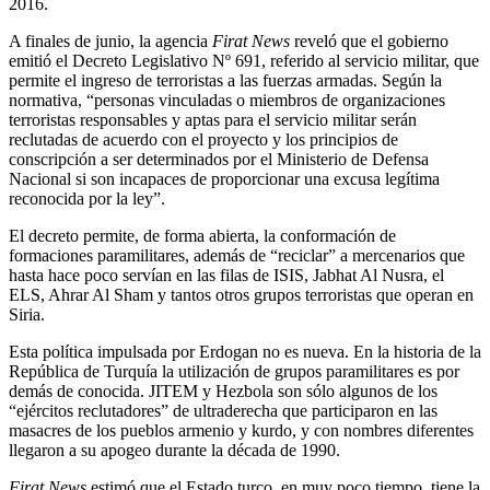
2016.
A finales de junio, la agencia
Firat News
reveló que el gobierno
emitió el Decreto Legislativo Nº 691, referido al servicio militar, que
permite el ingreso de terroristas a las fuerzas armadas. Según la
normativa, “personas vinculadas o miembros de organizaciones
terroristas responsables y aptas para el servicio militar serán
reclutadas de acuerdo con el proyecto y los principios de
conscripción a ser determinados por el Ministerio de Defensa
Nacional si son incapaces de proporcionar una excusa legítima
reconocida por la ley”.
El decreto permite, de forma abierta, la conformación de
formaciones paramilitares, además de “reciclar” a mercenarios que
hasta hace poco servían en las filas de ISIS, Jabhat Al Nusra, el
ELS, Ahrar Al Sham y tantos otros grupos terroristas que operan en
Siria.
Esta política impulsada por Erdogan no es nueva. En la historia de la
República de Turquía la utilización de grupos paramilitares es por
demás de conocida. JITEM y Hezbola son sólo algunos de los
“ejércitos reclutadores” de ultraderecha que participaron en las
masacres de los pueblos armenio y kurdo, y con nombres diferentes
llegaron a su apogeo durante la década de 1990.
Firat News
estimó que el Estado turco, en muy poco tiempo, tiene la