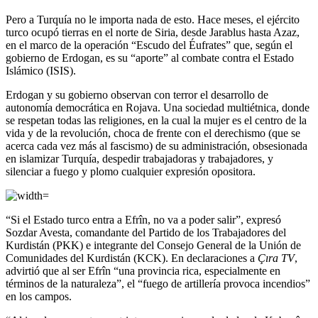
Pero a Turquía no le importa nada de esto. Hace meses, el ejército
turco ocupó tierras en el norte de Siria, desde Jarablus hasta Azaz,
en el marco de la operación “Escudo del Éufrates” que, según el
gobierno de Erdogan, es su “aporte” al combate contra el Estado
Islámico (ISIS).
Erdogan y su gobierno observan con terror el desarrollo de
autonomía democrática en Rojava. Una sociedad multiétnica, donde
se respetan todas las religiones, en la cual la mujer es el centro de la
vida y de la revolución, choca de frente con el derechismo (que se
acerca cada vez más al fascismo) de su administración, obsesionada
en islamizar Turquía, despedir trabajadoras y trabajadores, y
silenciar a fuego y plomo cualquier expresión opositora.
“Si el Estado turco entra a Efrîn, no va a poder salir”, expresó
Sozdar Avesta, comandante del Partido de los Trabajadores del
Kurdistán (PKK) e integrante del Consejo General de la Unión de
Comunidades del Kurdistán (KCK). En declaraciones a
Çıra TV
,
advirtió que al ser Efrîn “una provincia rica, especialmente en
términos de la naturaleza”, el “fuego de artillería provoca incendios”
en los campos.