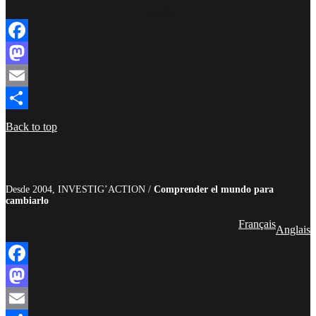
boletín
Facebook
Mastodon
Email
Compartir
Back to top
Desde 2004, INVESTIG’ACTION /
Comprender el mundo para
cambiarlo
Français
Anglais
Facebook
Mastodon