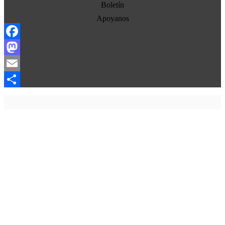
Estados Unidos
Boletín
Europa
Apoyanos
Oriente Medio
Facebook
Norte-Sur
Mastodon
Sociedad
Email
Ojo con los medios
Compartir
La otra historia