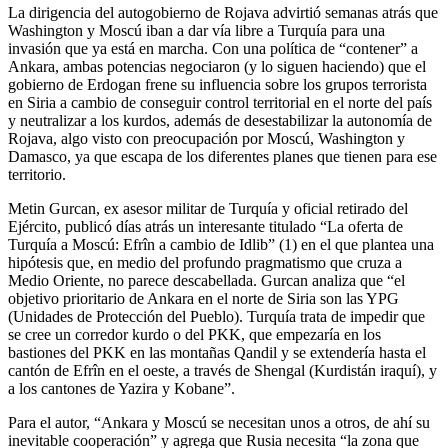
La dirigencia del autogobierno de Rojava advirtió semanas atrás que
Washington y Moscú iban a dar vía libre a Turquía para una
invasión que ya está en marcha. Con una política de “contener” a
Ankara, ambas potencias negociaron (y lo siguen haciendo) que el
gobierno de Erdogan frene su influencia sobre los grupos terrorista
en Siria a cambio de conseguir control territorial en el norte del país
y neutralizar a los kurdos, además de desestabilizar la autonomía de
Rojava, algo visto con preocupación por Moscú, Washington y
Damasco, ya que escapa de los diferentes planes que tienen para ese
territorio.
Metin Gurcan, ex asesor militar de Turquía y oficial retirado del
Ejército, publicó días atrás un interesante titulado “La oferta de
Turquía a Moscú: Efrîn a cambio de Idlib” (1) en el que plantea una
hipótesis que, en medio del profundo pragmatismo que cruza a
Medio Oriente, no parece descabellada. Gurcan analiza que “el
objetivo prioritario de Ankara en el norte de Siria son las YPG
(Unidades de Protección del Pueblo). Turquía trata de impedir que
se cree un corredor kurdo o del PKK, que empezaría en los
bastiones del PKK en las montañas Qandil y se extendería hasta el
cantón de Efrîn en el oeste, a través de Shengal (Kurdistán iraquí), y
a los cantones de Yazira y Kobane”.
Para el autor, “Ankara y Moscú se necesitan unos a otros, de ahí su
inevitable cooperación” y agrega que Rusia necesita “la zona que