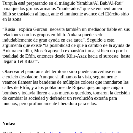
Turquía está preparando en el triángulo Yarablus/Al Bab/Al-Rai”
para que los grupos armados “moderados” que se encuentran en
Idlib se trasladen al lugar, ante el inminente avance del Ejército sirio
en la zona.
“Rusia –explica Gurcan- necesita también un mediador fiable en sus
relaciones con los grupos en Idlib. Ankara puede serle
indudablemente de gran ayuda en esa tarea”. Seguido a esto,
argumenta que existe “la posibilidad de que a cambio de la ayuda de
Ankara en Idlib, Moscú apoye la expansión turca, si bien no por la
totalidad de Efrîn, entonces desde Kilis-Azaz hacia el suroeste, hasta
llegar a Tel Rifaat”.
Observar el panorama del territorio sirio puede convertirse en un
ejercicio desolador. Aunque si afinamos la vista, seguramente
veamos flamear las banderas de múltiples colores que inundaron las
calles de Efrîn, y a los pobladores de Rojava que, aunque caigan
bombas y todavía lloren a sus muertos queridos, tomaron la decisión
de cambiar la sociedad y defender un revolución extraña para
muchos, pero profundamente liberadora para ellos.
Notas: