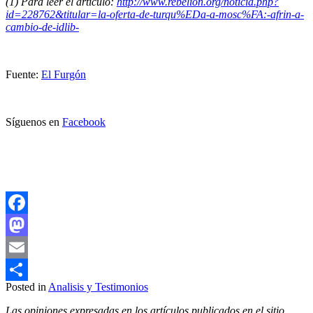
(1) Para leer el artículo:
http://www.rebelion.org/noticia.php?
id=228762&titular=la-oferta-de-turqu%EDa-a-mosc%FA:-afrin-a-
cambio-de-idlib-
Fuente:
El Furgón
Síguenos en
Facebook
Facebook
Mastodon
Email
Posted in
Analisis y Testimonios
Compartir
Las opiniones expresadas en los artículos publicados en el sitio