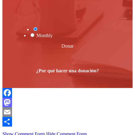
One Time
Monthly
Donar
¿Por qué hacer una donación?
Facebook
Mastodon
Email
Compartir
Show Comment Form
Hide Comment Form