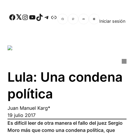
Skip to main content
Facebook
Twitter
Instagram
YouTube
TikTok
Telegram
Enlace
Iniciar sesión
Facebook
Mastodon
Email
Compartir
Lula: Una condena
política
Juan Manuel Karg*
19 julio 2017
Es difícil leer de otra manera el fallo del juez Sergio
Moro más que como una condena política, que